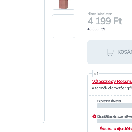
Nincs készleten
4 199 Ft
46 656 Ft/l
KOSÁ
Válassz egy Rossma
a termék elérhetőségéh
Expressz átvétel
Kiszállítás és személye
Értesíts, ha újra elér