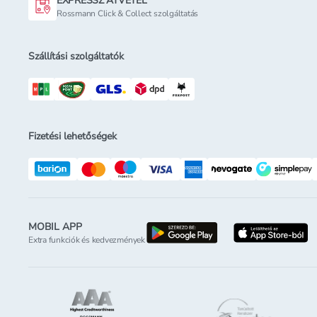
EXPRESSZ ÁTVÉTEL
Rossmann Click & Collect szolgáltatás
Szállítási szolgáltatók
Fizetési lehetőségek
MOBIL APP
letöltés a google-p
l
Extra funkciók és kedvezmények