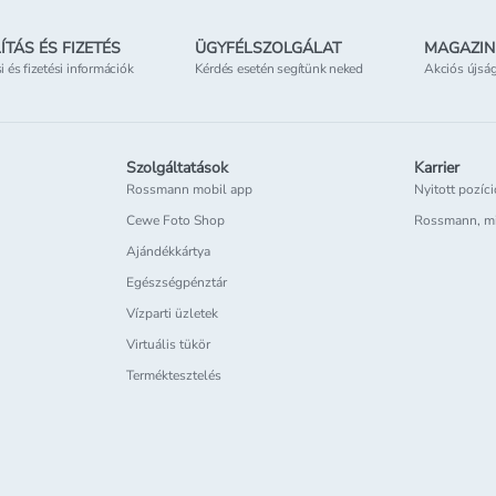
ÍTÁS ÉS FIZETÉS
ÜGYFÉLSZOLGÁLAT
MAGAZIN
si és fizetési információk
Kérdés esetén segítünk neked
Akciós újsá
Szolgáltatások
Karrier
Rossmann mobil app
Nyitott pozíc
Cewe Foto Shop
Rossmann, m
Ajándékkártya
Egészségpénztár
Vízparti üzletek
Virtuális tükör
Terméktesztelés