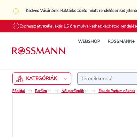
Kedves Vásárlónk! Raktárköltözés miatt rendeléseinket jelenl
Expressz átvétellel akár 1.5 óra múlva kézhez kaphatod rendelés
WEBSHOP
ROSSMANN+
Keresés
KATEGÓRIÁK
Főoldal
Parfüm
Női parfümök
Eau de Parfum nőknek