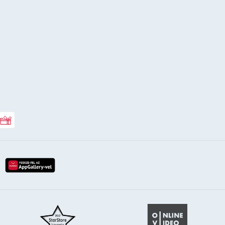
Rossmann ajándékkártya
lay-röl
etöltés az app-store-ból
letöltés huawei app-galery-böl