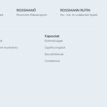
ROSSMANÓ
ROSSMANN RUTIN
gok
Rossmann Babaprogram
Arc-, haj- és szájápolási tippek
Kapcsolat
iók
Elérhetőségek
int munkahely
Ügyfélszolgálat
Beszállítóknak
Üzletkereső