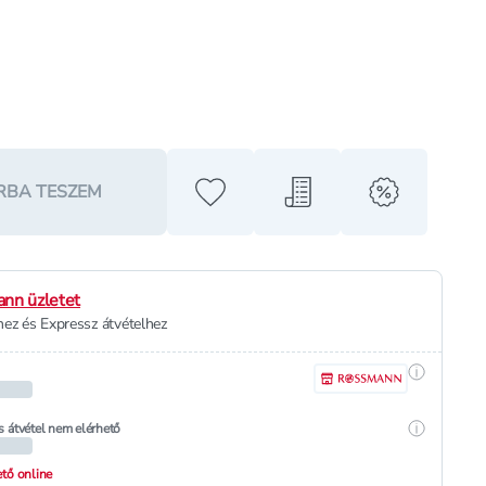
RBA TESZEM
Hozzáadás a kedvencekhez
Hozzáadás a bevásárló l
alert when o
nn üzletet
ez és Expressz átvételhez
Részletek
Részletek
s átvétel nem elérhető
hető online