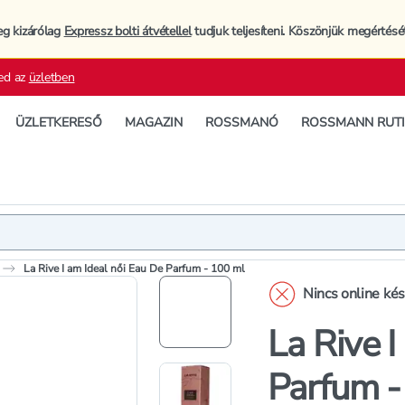
eg kizárólag
Expressz bolti átvétellel
tudjuk teljesíteni. Köszönjük megértésé
ed az
üzletben
ÜZLETKERESŐ
MAGAZIN
ROSSMANÓ
ROSSMANN RUT
Termék
Termékleí
La Rive I am Ideal női Eau De Parfum - 100 ml
Nincs online ké
La Rive I
Parfum -