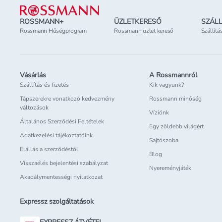
ROSSMANN+
ÜZLETKERESŐ
SZÁLL
Rossmann Hűségprogram
Rossmann üzlet kereső
Szállítá
Vásárlás
A Rossmannról
Szállítás és fizetés
Kik vagyunk?
Tápszerekre vonatkozó kedvezmény
Rossmann minőség
változások
Víziónk
Általános Szerződési Feltételek
Egy zöldebb világért
Adatkezelési tájékoztatóink
Sajtószoba
Elállás a szerződéstől
Blog
Visszaélés bejelentési szabályzat
Nyereményjáték
Akadálymentességi nyilatkozat
Expressz szolgáltatások