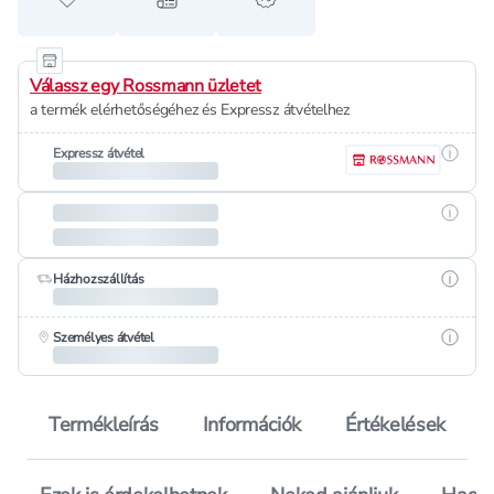
Hozzáadás a kedvencekhez
Hozzáadás a bevásárló listához
alert when on sale
Válassz egy Rossmann üzletet
a termék elérhetőségéhez és Expressz átvételhez
Részle
Expressz átvétel
Részle
Részle
Házhozszállítás
Részle
Személyes átvétel
Termékleírás
Információk
Értékelések