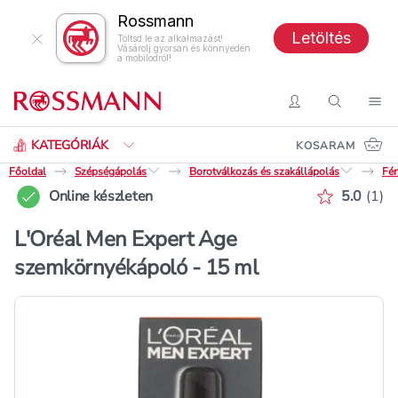
Rossmann
Letöltés
Töltsd le az alkalmazást!
Vásárolj gyorsan és könnyedén
a mobilodról!
Keresés
Belépés
Keresés
Nav
KATEGÓRIÁK
KOSARAM
Főoldal
Szépségápolás
Borotválkozás és szakállápolás
Fér
Értékelé
Online készleten
5.0
(
1
)
L'Oréal Men Expert Age
szemkörnyékápoló - 15 ml