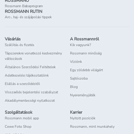
ROSSMANÓ
Rossmann Babaprogram
ROSSMANN RUTIN
Arc-, haj- és szájápolási tippek
Vásárlás
A Rossmannról
Szállítás és fizetés
Kik vagyunk?
Tápszerekre vonatkozó kedvezmény
Rossmann minőség
változások
Víziónk
Általános Szerződési Feltételek
Egy zöldebb világért
Adatkezelési tájékoztatóink
Sajtószoba
Elállás a szerződéstől
Blog
Visszaélés bejelentési szabályzat
Nyereményjáték
Akadálymentességi nyilatkozat
Szolgáltatások
Karrier
Rossmann mobil app
Nyitott pozíciók
Cewe Foto Shop
Rossmann, mint munkahely