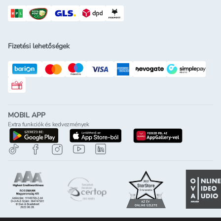
Fizetési lehetőségek
Rossmann ajándékkártya
MOBIL APP
Extra funkciók és kedvezmények
letöltés a google-play-röl
letöltés az app-store-ból
letöltés h