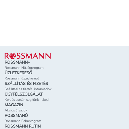
Lábléc
ROSSMANN+
Rossmann Hűségprogram
ÜZLETKERESŐ
Rossmann üzlet kereső
SZÁLLÍTÁS ÉS FIZETÉS
Szállítási és fizetési információk
ÜGYFÉLSZOLGÁLAT
Kérdés esetén segítünk neked
MAGAZIN
Akciós újságok
ROSSMANÓ
Rossmann Babaprogram
ROSSMANN RUTIN