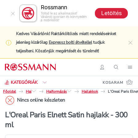
Rossmann
Letöltés
Töltsd le az alkalmazást!
Vásárolj gyorsan és könnyedén
a mobilodról!
Kedves Vásárlónk! Raktárköltözés miatt rendeléseinket
jelenleg kizárólag
Expressz bolti átvétellel
tudjuk
clo
teljesíteni. Köszönjük megértését és türelmét!
Keresés
Belépés
Keresés
Nav
KATEGÓRIÁK
KOSARAM
Főoldal
Haj
Hajformázás
Hajlakkok
L'Oreal Paris Elne
Nincs online készleten
L'Oreal Paris Elnett Satin hajlakk - 300
ml