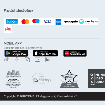
Fizetési lehetőségek
Rossmann ajándékkártya
MOBIL APP
Extra funkciók és kedvezmények
letöltés a google-play-röl
letöltés az app-store-ból
letöltés h
Copyright 2026 ROSSMANN Magyarország Kereskedelmi Kft.