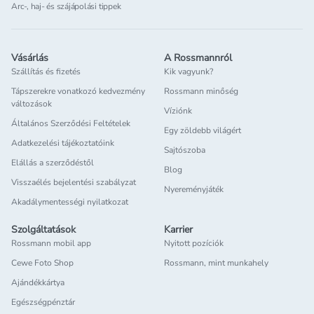
Arc-, haj- és szájápolási tippek
Vásárlás
A Rossmannról
Szállítás és fizetés
Kik vagyunk?
Tápszerekre vonatkozó kedvezmény
Rossmann minőség
változások
Víziónk
Általános Szerződési Feltételek
Egy zöldebb világért
Adatkezelési tájékoztatóink
Sajtószoba
Elállás a szerződéstől
Blog
Visszaélés bejelentési szabályzat
Nyereményjáték
Akadálymentességi nyilatkozat
Szolgáltatások
Karrier
Rossmann mobil app
Nyitott pozíciók
Cewe Foto Shop
Rossmann, mint munkahely
Ajándékkártya
Egészségpénztár