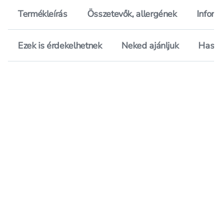
Termékleírás
Összetevők, allergének
Inform
Ezek is érdekelhetnek
Neked ajánljuk
Hason