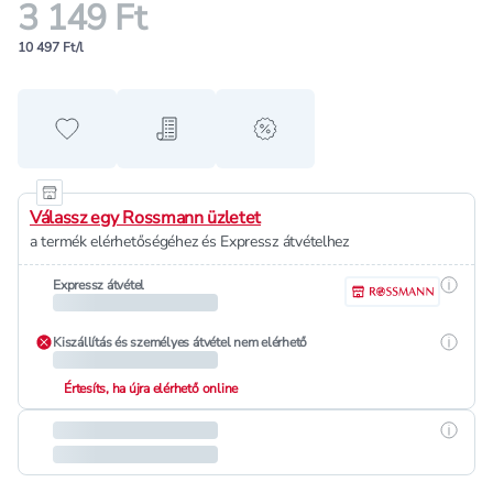
3 149 Ft
10 497 Ft/l
Hozzáadás a kedvencekhez
Hozzáadás a bevásárló listához
alert when on sale
Válassz egy Rossmann üzletet
a termék elérhetőségéhez és Expressz átvételhez
Részle
Expressz átvétel
Részle
Kiszállítás és személyes átvétel nem elérhető
Értesíts, ha újra elérhető online
Részle