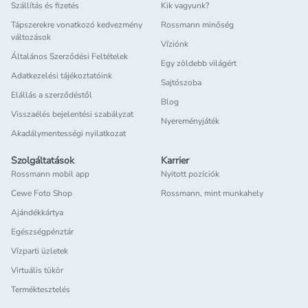
Szállítás és fizetés
Kik vagyunk?
Tápszerekre vonatkozó kedvezmény
Rossmann minőség
változások
Víziónk
Általános Szerződési Feltételek
Egy zöldebb világért
Adatkezelési tájékoztatóink
Sajtószoba
Elállás a szerződéstől
Blog
Visszaélés bejelentési szabályzat
Nyereményjáték
Akadálymentességi nyilatkozat
Szolgáltatások
Karrier
Rossmann mobil app
Nyitott pozíciók
Cewe Foto Shop
Rossmann, mint munkahely
Ajándékkártya
Egészségpénztár
Vízparti üzletek
Virtuális tükör
Terméktesztelés