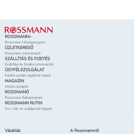
Lábléc
ROSSMANN+
Rossmann Hűségprogram
ÜZLETKERESŐ
Rossmann üzlet kereső
SZÁLLÍTÁS ÉS FIZETÉS
Szállítási és fizetési információk
ÜGYFÉLSZOLGÁLAT
Kérdés esetén segítünk neked
MAGAZIN
Akciós újságok
ROSSMANÓ
Rossmann Babaprogram
ROSSMANN RUTIN
Arc-, haj- és szájápolási tippek
Vásárlás
A Rossmannról