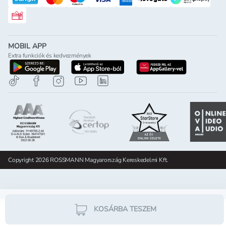
Rossmann ajándékkártya
MOBIL APP
Extra funkciók és kedvezmények
letöltés a google-play-röl
letöltés az app-store-ból
letöltés h
Copyright 2026 ROSSMANN Magyarország Kereskedelmi Kft.
KOSÁRBA TESZEM