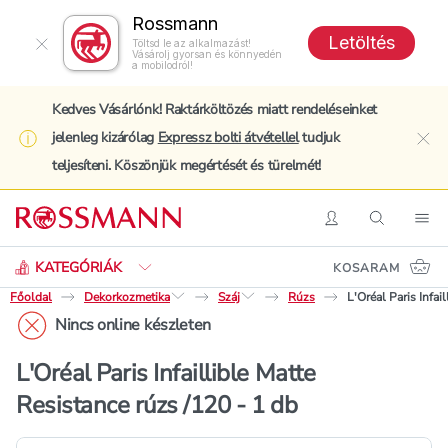
Rossmann
Letöltés
Töltsd le az alkalmazást!
Vásárolj gyorsan és könnyedén
a mobilodról!
Kedves Vásárlónk! Raktárköltözés miatt rendeléseinket
jelenleg kizárólag
Expressz bolti átvétellel
tudjuk
clo
teljesíteni. Köszönjük megértését és türelmét!
Keresés
Belépés
Keresés
Nav
KATEGÓRIÁK
KOSARAM
Főoldal
Dekorkozmetika
Száj
Rúzs
L'Oréal Paris Infai
Nincs online készleten
L'Oréal Paris Infaillible Matte
Resistance rúzs /120 - 1 db