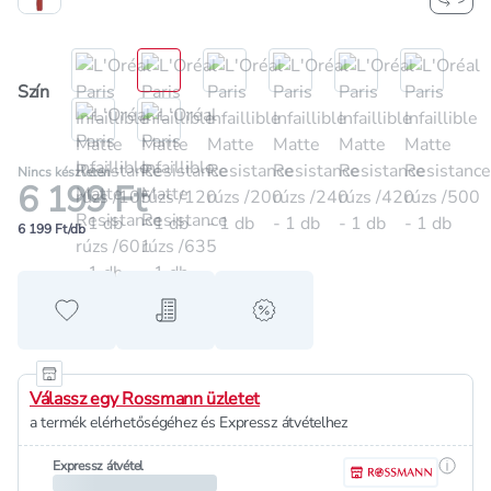
Szín
Nincs készleten
6 199 Ft
6 199 Ft/db
Hozzáadás a kedvencekhez
Hozzáadás a bevásárló listához
alert when on sale
Válassz egy Rossmann üzletet
a termék elérhetőségéhez és Expressz átvételhez
Részle
Expressz átvétel