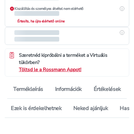
Részle
Kiszállítás és személyes átvétel nem elérhető
Értesíts, ha újra elérhető online
Részle
Szeretnéd kipróbálni a terméket a Virtuális
tükörben?
Töltsd le a Rossmann Appot!
Termékleírás
Információk
Értékelések
Ezek is érdekelhetnek
Neked ajánljuk
Hason