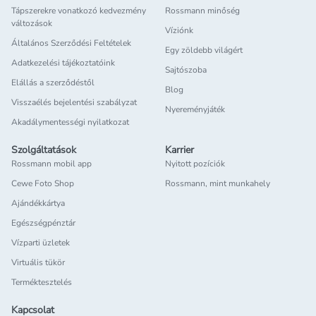
Tápszerekre vonatkozó kedvezmény
Rossmann minőség
változások
Víziónk
Általános Szerződési Feltételek
Egy zöldebb világért
Adatkezelési tájékoztatóink
Sajtószoba
Elállás a szerződéstől
Blog
Visszaélés bejelentési szabályzat
Nyereményjáték
Akadálymentességi nyilatkozat
Szolgáltatások
Karrier
Rossmann mobil app
Nyitott pozíciók
Cewe Foto Shop
Rossmann, mint munkahely
Ajándékkártya
Egészségpénztár
Vízparti üzletek
Virtuális tükör
Terméktesztelés
Kapcsolat