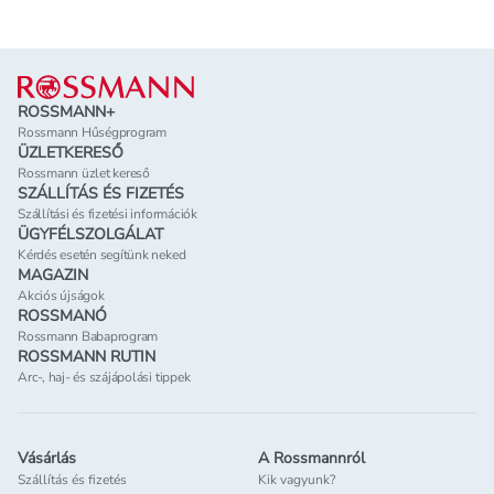
Lábléc
ROSSMANN+
Rossmann Hűségprogram
ÜZLETKERESŐ
Rossmann üzlet kereső
SZÁLLÍTÁS ÉS FIZETÉS
Szállítási és fizetési információk
ÜGYFÉLSZOLGÁLAT
Kérdés esetén segítünk neked
MAGAZIN
Akciós újságok
ROSSMANÓ
Rossmann Babaprogram
ROSSMANN RUTIN
Arc-, haj- és szájápolási tippek
Vásárlás
A Rossmannról
Szállítás és fizetés
Kik vagyunk?