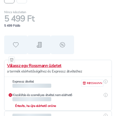
Nincs készleten
5 499 Ft
5 499 Ft/db
Hozzáadás a kedvencekhez
Hozzáadás a bevásárló listához
alert when on sale
Válassz egy Rossmann üzletet
a termék elérhetőségéhez és Expressz átvételhez
Részle
Expressz átvétel
Részle
Kiszállítás és személyes átvétel nem elérhető
Értesíts, ha újra elérhető online
Részle