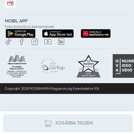
Rossmann ajándékkártya
MOBIL APP
Extra funkciók és kedvezmények
letöltés a google-play-röl
letöltés az app-store-ból
letöltés h
Copyright 2026 ROSSMANN Magyarország Kereskedelmi Kft.
KOSÁRBA TESZEM