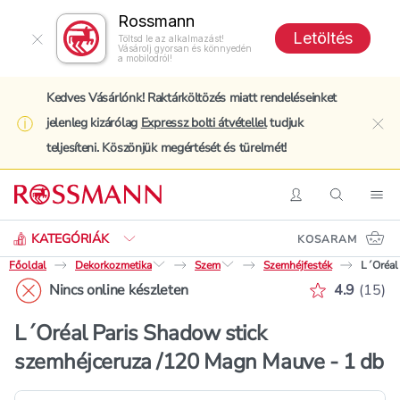
Rossmann
Letöltés
Töltsd le az alkalmazást!
Vásárolj gyorsan és könnyedén
a mobilodról!
Kedves Vásárlónk! Raktárköltözés miatt rendeléseinket
jelenleg kizárólag
Expressz bolti átvétellel
tudjuk
clo
teljesíteni. Köszönjük megértését és türelmét!
Keresés
Belépés
Keresés
Nav
KATEGÓRIÁK
KOSARAM
Főoldal
Dekorkozmetika
Szem
Szemhéjfesték
L´Oréal
Értékelés 
Nincs online készleten
4.9
(
15
)
L´Oréal Paris Shadow stick
szemhéjceruza /120 Magn Mauve - 1 db