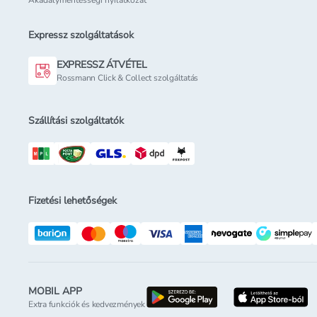
Akadálymentességi nyilatkozat
Expressz szolgáltatások
EXPRESSZ ÁTVÉTEL
Rossmann Click & Collect szolgáltatás
Szállítási szolgáltatók
Fizetési lehetőségek
MOBIL APP
letöltés a google-p
l
Extra funkciók és kedvezmények