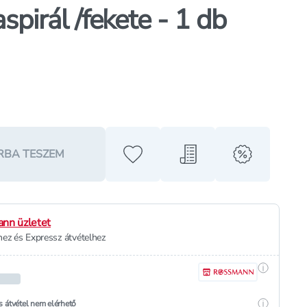
spirál /fekete - 1 db
RBA TESZEM
Hozzáadás a kedvencekhez
Hozzáadás a bevásárló l
alert when o
nn üzletet
ez és Expressz átvételhez
Részletek
Részletek
s átvétel nem elérhető