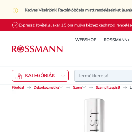
Kedves Vásárlónk! Raktárköltözés miatt rendeléseinket jelenl
Expressz átvétellel akár 1.5 óra múlva kézhez kaphatod rendelés
WEBSHOP
ROSSMANN+
Keresés
KATEGÓRIÁK
Főoldal
Dekorkozmetika
Szem
Szempillaspirál
L