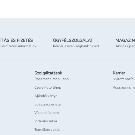
etben
Elérhetőség
az üzletben
Elérhe
ÍTÁS ÉS FIZETÉS
ÜGYFÉLSZOLGÁLAT
MAGAZIN
si és fizetési információk
Kérdés esetén segítünk neked
Akciós újsá
Szolgáltatások
Karrier
Rossmann mobil app
Nyitott pozíc
Cewe Foto Shop
Rossmann, m
Ajándékkártya
Egészségpénztár
Vízparti üzletek
Virtuális tükör
Terméktesztelés