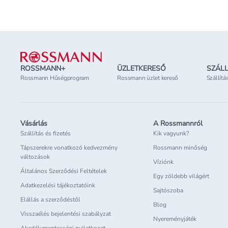
Elérhetőség
az üzletben
Elérhetőség
az üzl
Lábléc
ROSSMANN+
ÜZLETKERESŐ
SZÁLL
Rossmann Hűségprogram
Rossmann üzlet kereső
Szállítá
Vásárlás
A Rossmannról
Szállítás és fizetés
Kik vagyunk?
Tápszerekre vonatkozó kedvezmény
Rossmann minőség
változások
Víziónk
Általános Szerződési Feltételek
Egy zöldebb világért
Adatkezelési tájékoztatóink
Sajtószoba
Elállás a szerződéstől
Blog
Visszaélés bejelentési szabályzat
Nyereményjáték