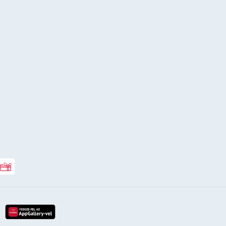
Rossmann ajándékkártya
lay-röl
etöltés az app-store-ból
letöltés huawei app-galery-böl