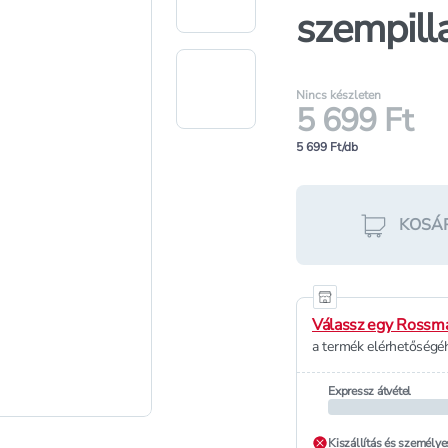
szempilla
Nincs készleten
5 699 Ft
5 699 Ft/db
KOSÁ
Válassz egy Rossma
a termék elérhetőségéh
Expressz átvétel
Kiszállítás és személye