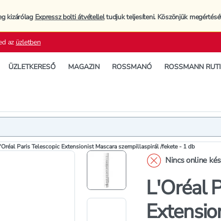
eg kizárólag
Expressz bolti átvétellel
tudjuk teljesíteni. Köszönjük megértésé
ed az
üzletben
ÜZLETKERESŐ
MAGAZIN
ROSSMANÓ
ROSSMANN RUT
Termék
Termékleí
'Oréal Paris Telescopic Extensionist Mascara szempillaspirál /fekete - 1 db
Nincs online ké
L'Oréal P
Extensio