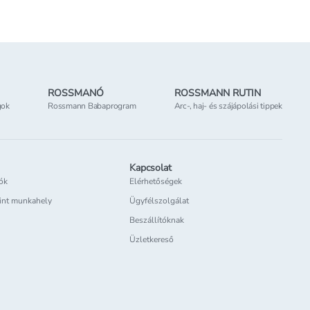
tőség
az üzletben
Elérhetőség
az üzletben
ROSSMANÓ
ROSSMANN RUTIN
gok
Rossmann Babaprogram
Arc-, haj- és szájápolási tippek
Kapcsolat
iók
Elérhetőségek
int munkahely
Ügyfélszolgálat
Beszállítóknak
Üzletkereső