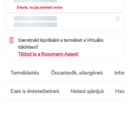
Értesíts, ha újra elérhető online
Részle
Szeretnéd kipróbálni a terméket a Virtuális
tükörben?
Töltsd le a Rossmann Appot!
Termékleírás
Összetevők, allergének
Inform
Ezek is érdekelhetnek
Neked ajánljuk
Hason