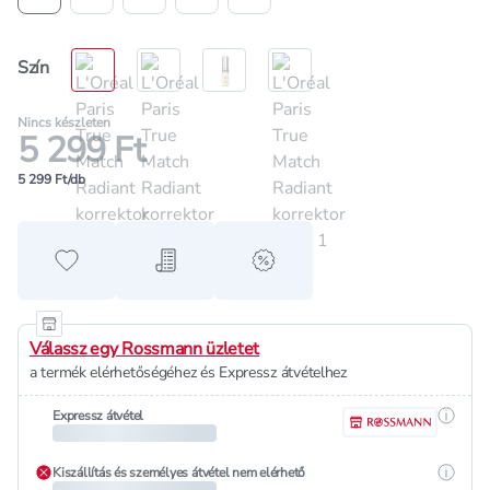
Szín
Nincs készleten
5 299 Ft
5 299 Ft/db
Hozzáadás a kedvencekhez
Hozzáadás a bevásárló listához
alert when on sale
Válassz egy Rossmann üzletet
a termék elérhetőségéhez és Expressz átvételhez
Részle
Expressz átvétel
Részle
Kiszállítás és személyes átvétel nem elérhető