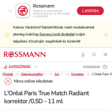
Rossmann
Letöltés
Töltsd le az alkalmazást!
Vásárolj gyorsan és könnyedén
a mobilodról!
Kedves Vásárlónk! Raktárköltözés miatt rendeléseinket
jelenleg kizárólag
Expressz bolti átvétellel
tudjuk
clo
teljesíteni. Köszönjük megértését és türelmét!
Keresés
Belépés
Keresés
Nav
KATEGÓRIÁK
KOSARAM
Főoldal
Dekorkozmetika
Arc
Korrektor
L'Oréal Paris T
Nincs online készleten
L'Oréal Paris True Match Radiant
korrektor /0.5D - 11 ml