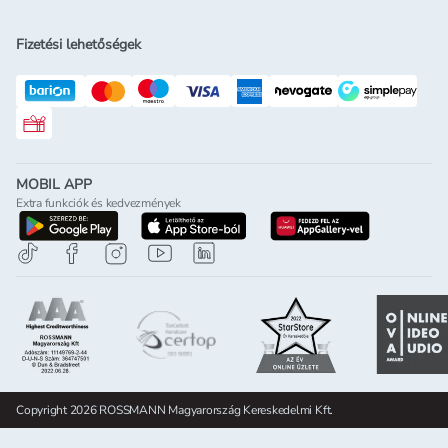
Fizetési lehetőségek
Rossmann ajándékkártya
MOBIL APP
Extra funkciók és kedvezmények
letöltés a google-play-röl
letöltés az app-store-ból
letöltés h
Copyright 2026 ROSSMANN Magyarország Kereskedelmi Kft.