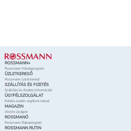
Lábléc
ROSSMANN+
Rossmann Hűségprogram
ÜZLETKERESŐ
Rossmann üzlet kereső
SZÁLLÍTÁS ÉS FIZETÉS
Szállítási és fizetési információk
ÜGYFÉLSZOLGÁLAT
Kérdés esetén segítünk neked
MAGAZIN
Akciós újságok
ROSSMANÓ
Rossmann Babaprogram
ROSSMANN RUTIN