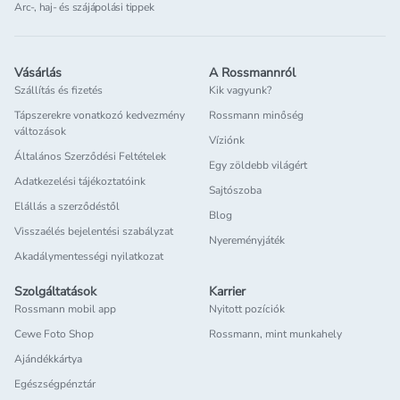
Arc-, haj- és szájápolási tippek
Vásárlás
A Rossmannról
Szállítás és fizetés
Kik vagyunk?
Tápszerekre vonatkozó kedvezmény
Rossmann minőség
változások
Víziónk
Általános Szerződési Feltételek
Egy zöldebb világért
Adatkezelési tájékoztatóink
Sajtószoba
Elállás a szerződéstől
Blog
Visszaélés bejelentési szabályzat
Nyereményjáték
Akadálymentességi nyilatkozat
Szolgáltatások
Karrier
Rossmann mobil app
Nyitott pozíciók
Cewe Foto Shop
Rossmann, mint munkahely
Ajándékkártya
Egészségpénztár