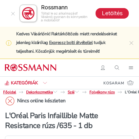
Rossmann
Letöltés
Töltsd le az alkalmazást!
Vásárolj gyorsan és könnyedén
a mobilodról!
Kedves Vásárlónk! Raktárköltözés miatt rendeléseinket
jelenleg kizárólag
Expressz bolti átvétellel
tudjuk
clo
teljesíteni. Köszönjük megértését és türelmét!
Keresés
Belépés
Keresés
Nav
KATEGÓRIÁK
KOSARAM
Főoldal
Dekorkozmetika
Száj
Folyékony rúzs
L'Oréal 
Nincs online készleten
L'Oréal Paris Infaillible Matte
Resistance rúzs /635 - 1 db