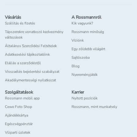
Vásárlás
A Rossmannról
Szállítás és fizetés
Kik vagyunk?
Tápszerekre vonatkozó kedvezmény
Rossmann minőség
változások
Víziónk
Általános Szerződési Feltételek
Egy zöldebb világért
Adatkezelési tájékoztatóink
Sajtószoba
Elállás a szerződéstől
Blog
Visszaélés bejelentési szabályzat
Nyereményjáték
Akadálymentességi nyilatkozat
Szolgáltatások
Karrier
Rossmann mobil app
Nyitott pozíciók
Cewe Foto Shop
Rossmann, mint munkahely
Ajándékkártya
Egészségpénztár
Vízparti üzletek