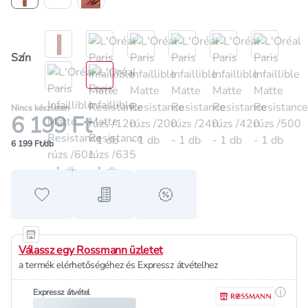
Szín
Nincs készleten
6 199 Ft
6 199 Ft/db
Hozzáadás a kedvencekhez
Hozzáadás a bevásárló listához
alert when on sale
Válassz egy Rossmann üzletet
a termék elérhetőségéhez és Expressz átvételhez
Részle
Expressz átvétel