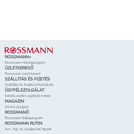
Lábléc
ROSSMANN+
Rossmann Hűségprogram
ÜZLETKERESŐ
Rossmann üzlet kereső
SZÁLLÍTÁS ÉS FIZETÉS
Szállítási és fizetési információk
ÜGYFÉLSZOLGÁLAT
Kérdés esetén segítünk neked
MAGAZIN
Akciós újságok
ROSSMANÓ
Rossmann Babaprogram
ROSSMANN RUTIN
Arc-, haj- és szájápolási tippek