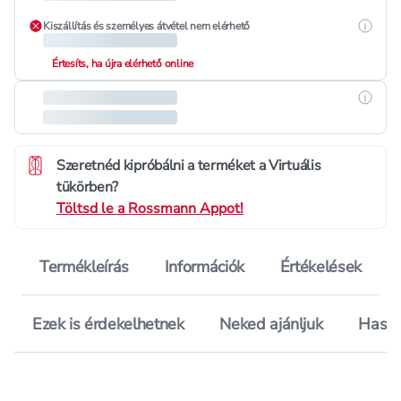
Részle
Kiszállítás és személyes átvétel nem elérhető
Értesíts, ha újra elérhető online
Részle
Szeretnéd kipróbálni a terméket a Virtuális
tükörben?
Töltsd le a Rossmann Appot!
Termékleírás
Információk
Értékelések
Ezek is érdekelhetnek
Neked ajánljuk
Hason