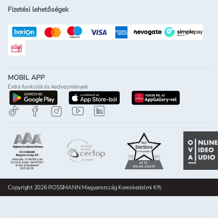
Fizetési lehetőségek
Rossmann ajándékkártya
MOBIL APP
Extra funkciók és kedvezmények
letöltés a google-play-röl
letöltés az app-store-ból
letöltés h
Copyright 2026 ROSSMANN Magyarország Kereskedelmi Kft.