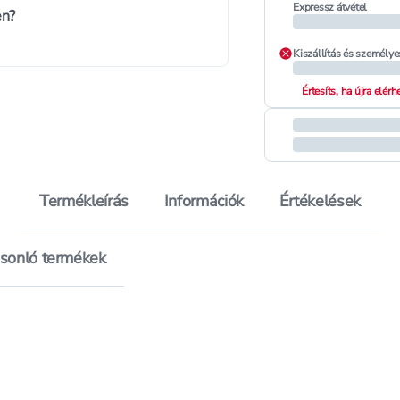
Expressz átvétel
en?
Kiszállítás és személye
Értesíts, ha újra elér
Termékleírás
Információk
Értékelések
sonló termékek
mestos Ocean higiénikus törlőkendő - 60 db