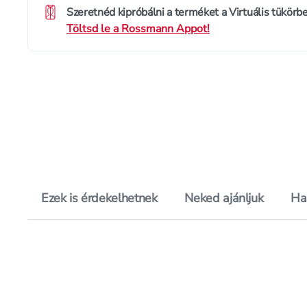
Szeretnéd kipróbálni a terméket a Virtuális tükörb
Töltsd le a Rossmann Appot!
Ezek is érdekelhetnek
Neked ajánljuk
Ha
Értékelés pontszáma:
4.0
Hozzáadás a kedvencekhez, Do