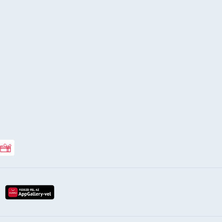
Rossmann ajándékkártya
lay-röl
etöltés az app-store-ból
letöltés huawei app-galery-böl