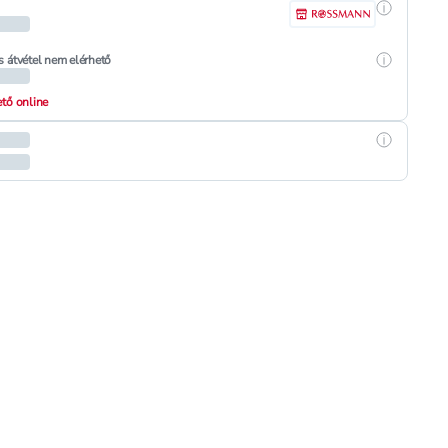
Részletek
Részletek
s átvétel nem elérhető
hető online
Részletek