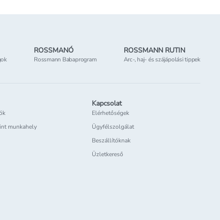
ROSSMANÓ
ROSSMANN RUTIN
gok
Rossmann Babaprogram
Arc-, haj- és szájápolási tippek
Kapcsolat
iók
Elérhetőségek
int munkahely
Ügyfélszolgálat
Beszállítóknak
Üzletkereső