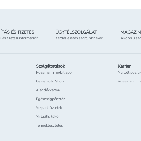
ÍTÁS ÉS FIZETÉS
ÜGYFÉLSZOLGÁLAT
MAGAZIN
si és fizetési információk
Kérdés esetén segítünk neked
Akciós újsá
Szolgáltatások
Karrier
Rossmann mobil app
Nyitott pozíc
Cewe Foto Shop
Rossmann, m
Ajándékkártya
Egészségpénztár
Vízparti üzletek
Virtuális tükör
Terméktesztelés