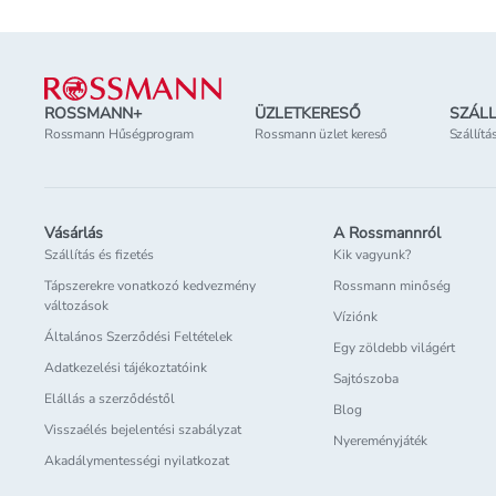
Lábléc
ROSSMANN+
ÜZLETKERESŐ
SZÁLL
Rossmann Hűségprogram
Rossmann üzlet kereső
Szállítá
Vásárlás
A Rossmannról
Szállítás és fizetés
Kik vagyunk?
Tápszerekre vonatkozó kedvezmény
Rossmann minőség
változások
Víziónk
Általános Szerződési Feltételek
Egy zöldebb világért
Adatkezelési tájékoztatóink
Sajtószoba
Elállás a szerződéstől
Blog
Visszaélés bejelentési szabályzat
Nyereményjáték
Akadálymentességi nyilatkozat