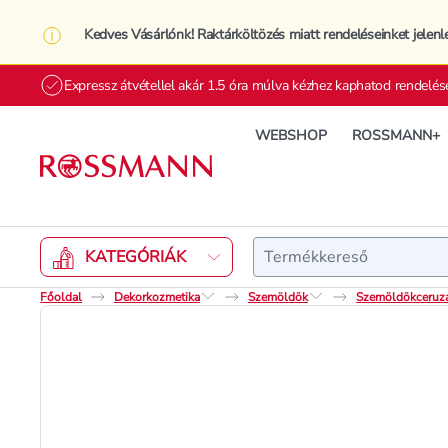
Kedves Vásárlónk! Raktárköltözés miatt rendeléseinket jelenl
Expressz átvétellel akár 1.5 óra múlva kézhez kaphatod rendelés
WEBSHOP
ROSSMANN+
Keresés
KATEGÓRIÁK
Főoldal
Dekorkozmetika
Szemöldök
Szemöldökceruza,