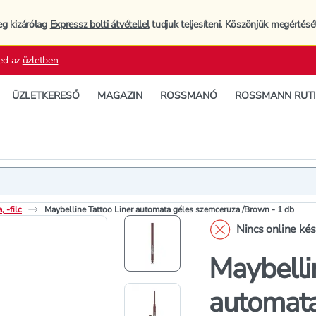
eg kizárólag
Expressz bolti átvétellel
tudjuk teljesíteni. Köszönjük megértésé
ed az
üzletben
ÜZLETKERESŐ
MAGAZIN
ROSSMANÓ
ROSSMANN RUT
Termék
Termékleí
 -filc
Maybelline Tattoo Liner automata géles szemceruza /Brown - 1 db
Nincs online ké
Maybelli
automata