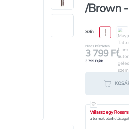
/Brown -
Szín
Nincs készleten
3 799 Ft
3 799 Ft/db
KOSÁ
Válassz egy Rossma
a termék elérhetőségéh