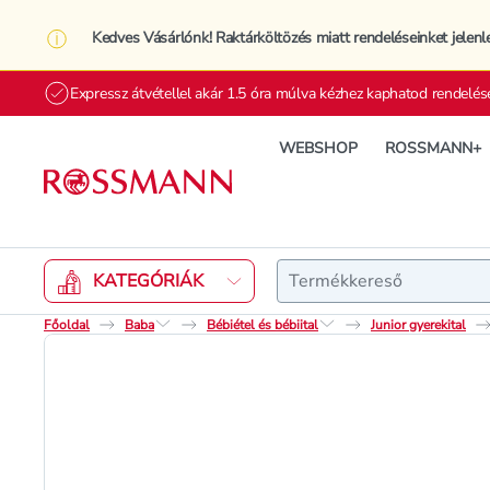
Kedves Vásárlónk! Raktárköltözés miatt rendeléseinket jelenl
Expressz átvétellel akár 1.5 óra múlva kézhez kaphatod rendelés
WEBSHOP
ROSSMANN+
Keresés
KATEGÓRIÁK
Főoldal
Baba
Bébiétel és bébiital
Junior gyerekital