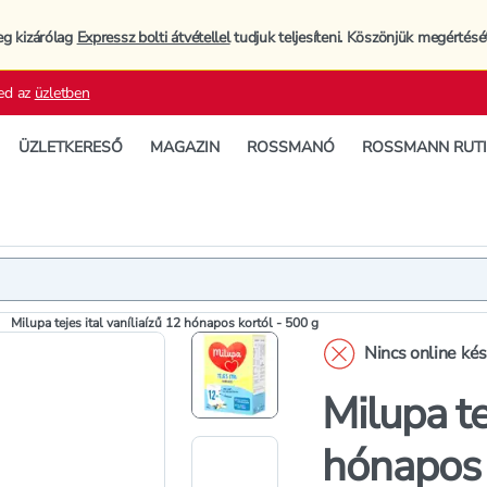
eg kizárólag
Expressz bolti átvétellel
tudjuk teljesíteni. Köszönjük megértésé
ed az
üzletben
ÜZLETKERESŐ
MAGAZIN
ROSSMANÓ
ROSSMANN RUT
Termék
Termékleí
Milupa tejes ital vaníliaízű 12 hónapos kortól - 500 g
Nincs online ké
Milupa te
hónapos 