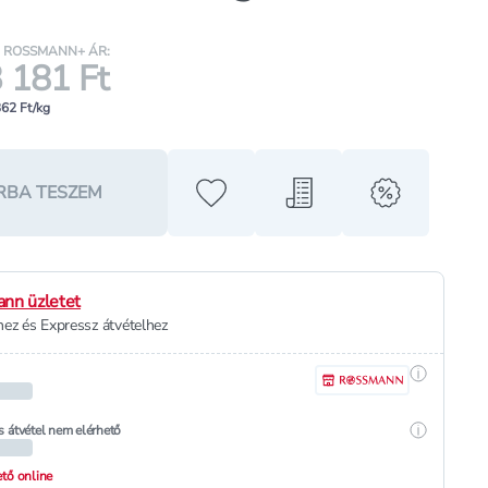
ROSSMANN+ ÁR:
 181 Ft
362 Ft/kg
RBA TESZEM
Hozzáadás a kedvencekhez
Hozzáadás a bevásárló l
alert when o
nn üzletet
ez és Expressz átvételhez
Részletek
Részletek
s átvétel nem elérhető
hető online