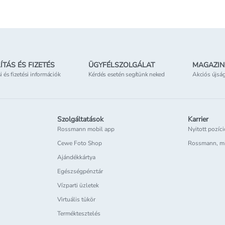
ÍTÁS ÉS FIZETÉS
ÜGYFÉLSZOLGÁLAT
MAGAZIN
si és fizetési információk
Kérdés esetén segítünk neked
Akciós újsá
Szolgáltatások
Karrier
Rossmann mobil app
Nyitott pozíc
Cewe Foto Shop
Rossmann, m
Ajándékkártya
Egészségpénztár
Vízparti üzletek
Virtuális tükör
Terméktesztelés