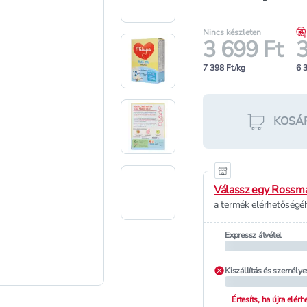
Nincs készleten
3 699 Ft
3
7 398 Ft/kg
6 
KOSÁ
Válassz egy Rossma
a termék elérhetőségéh
Expressz átvétel
Kiszállítás és személye
Értesíts, ha újra elér