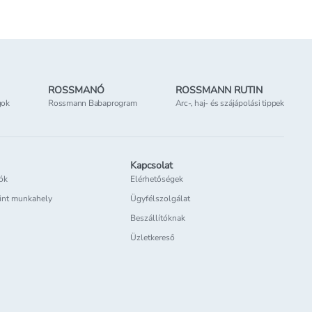
ROSSMANÓ
ROSSMANN RUTIN
gok
Rossmann Babaprogram
Arc-, haj- és szájápolási tippek
Kapcsolat
iók
Elérhetőségek
int munkahely
Ügyfélszolgálat
Beszállítóknak
Üzletkereső