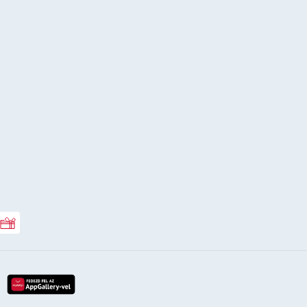
Rossmann ajándékkártya
lay-röl
etöltés az app-store-ból
letöltés huawei app-galery-böl