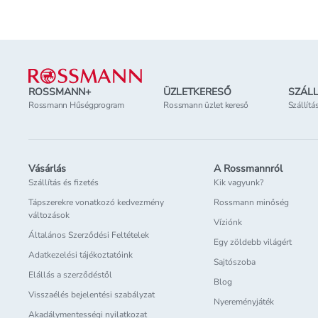
Lábléc
ROSSMANN+
ÜZLETKERESŐ
SZÁLL
Rossmann Hűségprogram
Rossmann üzlet kereső
Szállítá
Vásárlás
A Rossmannról
Szállítás és fizetés
Kik vagyunk?
Tápszerekre vonatkozó kedvezmény
Rossmann minőség
változások
Víziónk
Általános Szerződési Feltételek
Egy zöldebb világért
Adatkezelési tájékoztatóink
Sajtószoba
Elállás a szerződéstől
Blog
Visszaélés bejelentési szabályzat
Nyereményjáték
Akadálymentességi nyilatkozat