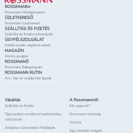
ROSSMANN+
Rossmann Hűségprogram
ÜZLETKERESŐ
Rossmann üzlet kereső
SZÁLLÍTÁS ÉS FIZETÉS
Szállítási és fizetési információk
ÜGYFÉLSZOLGÁLAT
Kérdés esetén segítünk neked
MAGAZIN
Akciós újságok
ROSSMANÓ
Rossmann Babaprogram
ROSSMANN RUTIN
Arc-, haj- és szájápolási tippek
Vásárlás
A Rossmannról
Szállítás és fizetés
Kik vagyunk?
Tápszerekre vonatkozó kedvezmény
Rossmann minőség
változások
Víziónk
Általános Szerződési Feltételek
Egy zöldebb világért