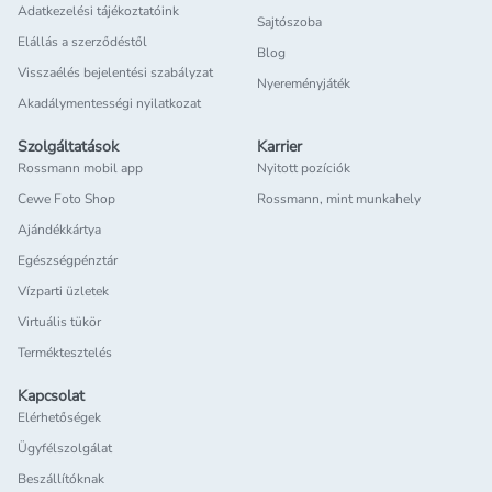
Adatkezelési tájékoztatóink
Sajtószoba
Elállás a szerződéstől
Blog
Visszaélés bejelentési szabályzat
Nyereményjáték
Akadálymentességi nyilatkozat
Szolgáltatások
Karrier
Rossmann mobil app
Nyitott pozíciók
Cewe Foto Shop
Rossmann, mint munkahely
Ajándékkártya
Egészségpénztár
Vízparti üzletek
Virtuális tükör
Terméktesztelés
Kapcsolat
Elérhetőségek
Ügyfélszolgálat
Beszállítóknak