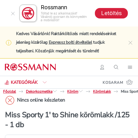
Rossmann
Letöltés
Töltsd le az alkalmazást!
Vásárolj gyorsan és könnyedén
a mobilodról!
Kedves Vásárlónk! Raktárköltözés miatt rendeléseinket
jelenleg kizárólag
Expressz bolti átvétellel
tudjuk
clo
teljesíteni. Köszönjük megértését és türelmét!
Keresés
Belépés
Keresés
Nav
KATEGÓRIÁK
KOSARAM
Főoldal
Dekorkozmetika
Köröm
Körömlakk
Miss Sport
Nincs online készleten
Miss Sporty 1' to Shine körömlakk /125
- 1 db