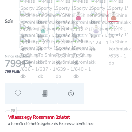
Szín
Nincs készleten
799 Ft
799 Ft/db
Hozzáadás a kedvencekhez
Hozzáadás a bevásárló listához
alert when on sale
Válassz egy Rossmann üzletet
a termék elérhetőségéhez és Expressz átvételhez