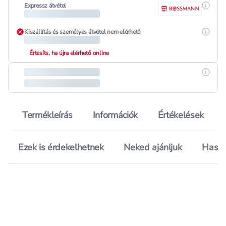
Részle
Expressz átvétel
Részle
Kiszállítás és személyes átvétel nem elérhető
Értesíts, ha újra elérhető online
Részle
Termékleírás
Információk
Értékelések
Ezek is érdekelhetnek
Neked ajánljuk
Hason