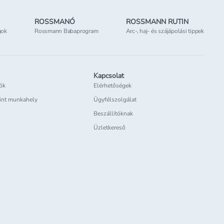
ROSSMANÓ
ROSSMANN RUTIN
gok
Rossmann Babaprogram
Arc-, haj- és szájápolási tippek
Kapcsolat
iók
Elérhetőségek
int munkahely
Ügyfélszolgálat
Beszállítóknak
Üzletkereső