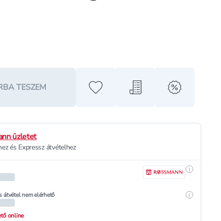
RBA TESZEM
Hozzáadás a kedvencekhez
Hozzáadás a bevásárló l
alert when o
nn üzletet
ez és Expressz átvételhez
Részletek
Részletek
s átvétel nem elérhető
hető online