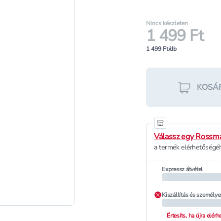
Nincs készleten
1 499 Ft
1 499 Ft/db
KOSÁ
Válassz egy Rossma
a termék elérhetőségéh
Expressz átvétel
Kiszállítás és személye
Értesíts, ha újra elér