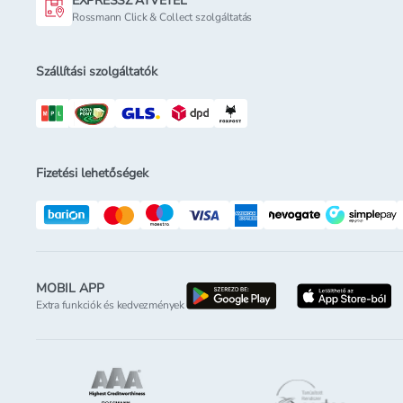
EXPRESSZ ÁTVÉTEL
Rossmann Click & Collect szolgáltatás
Szállítási szolgáltatók
Fizetési lehetőségek
MOBIL APP
letöltés a google-p
l
Extra funkciók és kedvezmények