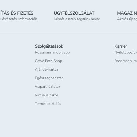
ÍTÁS ÉS FIZETÉS
ÜGYFÉLSZOLGÁLAT
MAGAZIN
si és fizetési információk
Kérdés esetén segítünk neked
Akciós újsá
Szolgáltatások
Karrier
Rossmann mobil app
Nyitott pozíc
Cewe Foto Shop
Rossmann, m
Ajándékkártya
Egészségpénztár
Vízparti üzletek
Virtuális tükör
Terméktesztelés