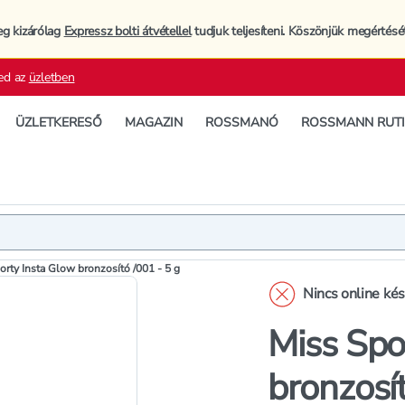
eg kizárólag
Expressz bolti átvétellel
tudjuk teljesíteni. Köszönjük megértésé
ed az
üzletben
ÜZLETKERESŐ
MAGAZIN
ROSSMANÓ
ROSSMANN RUT
Termék
Termékleí
orty Insta Glow bronzosító /001 - 5 g
Nincs online ké
Miss Spo
bronzosít