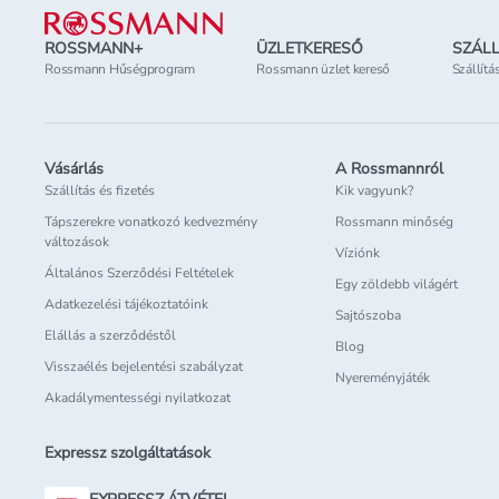
ROSSMANN+
ÜZLETKERESŐ
SZÁLL
Rossmann Hűségprogram
Rossmann üzlet kereső
Szállítá
Vásárlás
A Rossmannról
Szállítás és fizetés
Kik vagyunk?
Tápszerekre vonatkozó kedvezmény
Rossmann minőség
változások
Víziónk
Általános Szerződési Feltételek
Egy zöldebb világért
Adatkezelési tájékoztatóink
Sajtószoba
Elállás a szerződéstől
Blog
Visszaélés bejelentési szabályzat
Nyereményjáték
Akadálymentességi nyilatkozat
Expressz szolgáltatások