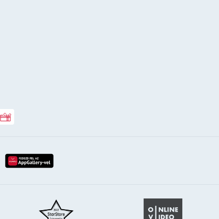
Rossmann ajándékkártya
lay-röl
etöltés az app-store-ból
letöltés huawei app-galery-böl