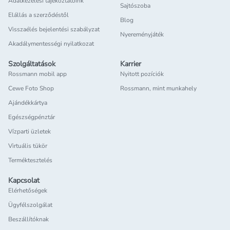
Adatkezelési tájékoztatóink
Sajtószoba
Elállás a szerződéstől
Blog
Visszaélés bejelentési szabályzat
Nyereményjáték
Akadálymentességi nyilatkozat
Szolgáltatások
Karrier
Rossmann mobil app
Nyitott pozíciók
Cewe Foto Shop
Rossmann, mint munkahely
Ajándékkártya
Egészségpénztár
Vízparti üzletek
Virtuális tükör
Terméktesztelés
Kapcsolat
Elérhetőségek
Ügyfélszolgálat
Beszállítóknak