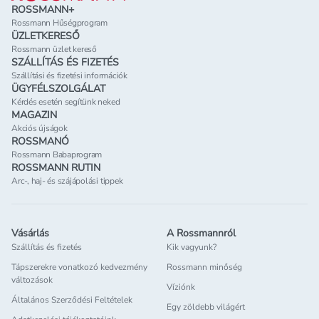
ROSSMANN+
Rossmann Hűségprogram
ÜZLETKERESŐ
Rossmann üzlet kereső
SZÁLLÍTÁS ÉS FIZETÉS
Szállítási és fizetési információk
ÜGYFÉLSZOLGÁLAT
Kérdés esetén segítünk neked
MAGAZIN
Akciós újságok
ROSSMANÓ
Rossmann Babaprogram
ROSSMANN RUTIN
Arc-, haj- és szájápolási tippek
Vásárlás
A Rossmannról
Szállítás és fizetés
Kik vagyunk?
Tápszerekre vonatkozó kedvezmény
Rossmann minőség
változások
Víziónk
Általános Szerződési Feltételek
Egy zöldebb világért