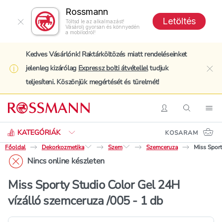
Rossmann
Letöltés
Töltsd le az alkalmazást!
Vásárolj gyorsan és könnyedén
a mobilodról!
Kedves Vásárlónk! Raktárköltözés miatt rendeléseinket
jelenleg kizárólag
Expressz bolti átvétellel
tudjuk
clo
teljesíteni. Köszönjük megértését és türelmét!
Keresés
Belépés
Keresés
Nav
KATEGÓRIÁK
KOSARAM
Főoldal
Dekorkozmetika
Szem
Szemceruza
Miss Sport
Nincs online készleten
Miss Sporty Studio Color Gel 24H
vízálló szemceruza /005 - 1 db