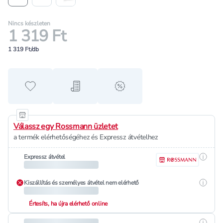
Nincs készleten
1 319 Ft
1 319 Ft/db
Hozzáadás a kedvencekhez
Hozzáadás a bevásárló listához
alert when on sale
Válassz egy Rossmann üzletet
a termék elérhetőségéhez és Expressz átvételhez
Részle
Expressz átvétel
Részle
Kiszállítás és személyes átvétel nem elérhető
Értesíts, ha újra elérhető online
Részle