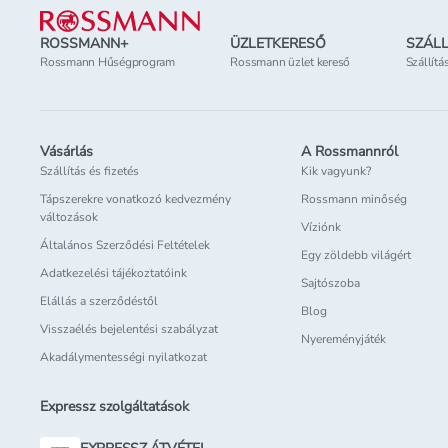
ROSSMANN+
ÜZLETKERESŐ
SZÁLL
Rossmann Hűségprogram
Rossmann üzlet kereső
Szállítá
Vásárlás
A Rossmannról
Szállítás és fizetés
Kik vagyunk?
Tápszerekre vonatkozó kedvezmény
Rossmann minőség
változások
Víziónk
Általános Szerződési Feltételek
Egy zöldebb világért
Adatkezelési tájékoztatóink
Sajtószoba
Elállás a szerződéstől
Blog
Visszaélés bejelentési szabályzat
Nyereményjáték
Akadálymentességi nyilatkozat
Expressz szolgáltatások