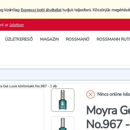
eg kizárólag
Expressz bolti átvétellel
tudjuk teljesíteni. Köszönjük megértésé
ed az
üzletben
ÜZLETKERESŐ
MAGAZIN
ROSSMANÓ
ROSSMANN RUT
Termék
Termékleí
a Gel Look körömlakk No.967 - 1 db
Nincs online ké
Moyra Ge
No.967 -