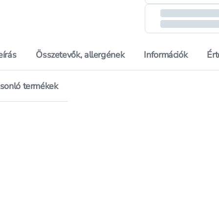
eírás
Összetevők, allergének
Információk
Ér
sonló termékek
oyra Gel Look körömlakk No.963 - 1 db
Hozzáadás a kedvencekhez, Moyra Gel Look körömlakk N
Hozzáadás a kedvenc
Moyra Gel Look körömlakk No.963 - 1 db
Mentés a bevásárló listára, Moyra Gel Look körömlakk 
Mentés a bevásárló l