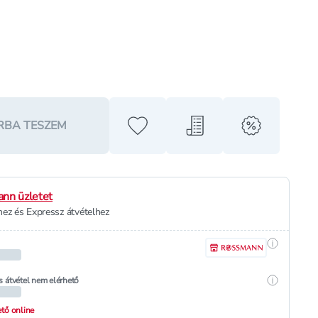
RBA TESZEM
Hozzáadás a kedvencekhez
Hozzáadás a bevásárló l
alert when o
nn üzletet
ez és Expressz átvételhez
Részletek
Részletek
s átvétel nem elérhető
hető online