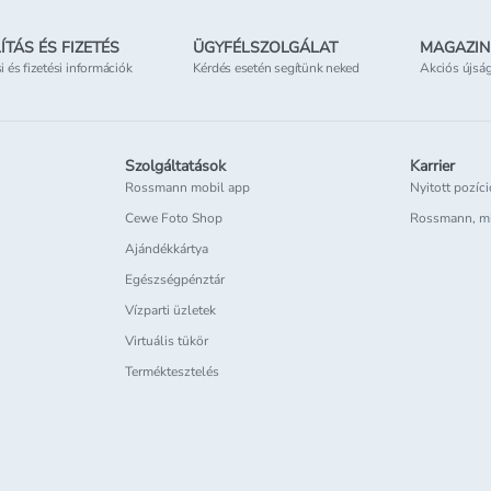
ÍTÁS ÉS FIZETÉS
ÜGYFÉLSZOLGÁLAT
MAGAZIN
si és fizetési információk
Kérdés esetén segítünk neked
Akciós újsá
Szolgáltatások
Karrier
Rossmann mobil app
Nyitott pozíc
Cewe Foto Shop
Rossmann, m
Ajándékkártya
Egészségpénztár
Vízparti üzletek
Virtuális tükör
Terméktesztelés