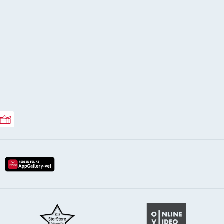
Rossmann ajándékkártya
lay-röl
etöltés az app-store-ból
letöltés huawei app-galery-böl