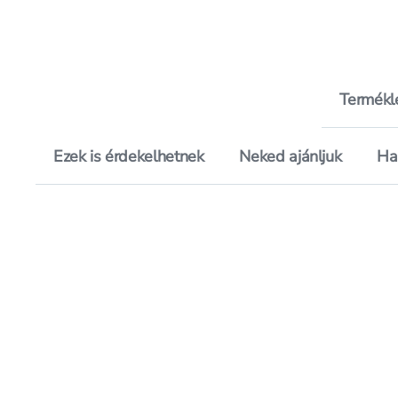
Termékl
Ezek is érdekelhetnek
Neked ajánljuk
Ha
Hozzáadás a kedvencekhez, M
Mentés a bevásárló listára, 