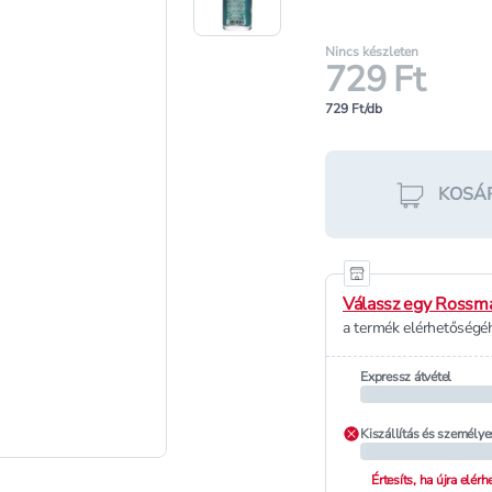
Nincs készleten
729 Ft
729 Ft/db
KOSÁ
Válassz egy Rossma
a termék elérhetőségéh
Expressz átvétel
Kiszállítás és személye
Értesíts, ha újra elér