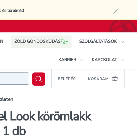
t és türelmét!
close sy
IN
ZÖLD GONDOSKODÁS
SZOLGÁLTATÁSOK
Rossmann mobil app
KARRIER
KAPCSOLAT
Cewe Foto Shop
Ajándékkártya
Rossmann, mint munkahely
Elérhetőségek
Moyra Gel Look körömlakk
BELÉPÉS
KOSARAM
rás
KOSÁRB
No.967 - 1 db
Rossmann Egészségpénztár
Állásajánlataink
Ügyfélszolgálat
Vízparti üzletek
Beszállítóknak
szleten
Nyereményjáték
Üzletkereső
Terméktesztelés
l Look körömlakk
 1 db