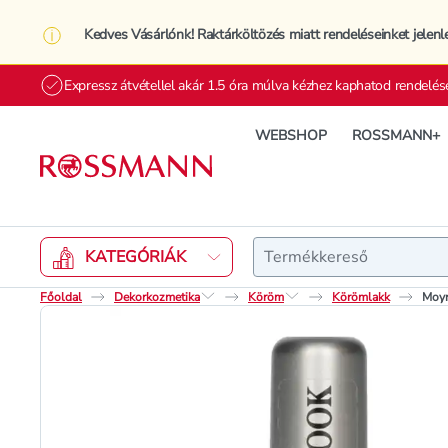
Kedves Vásárlónk! Raktárköltözés miatt rendeléseinket jelenl
Expressz átvétellel akár 1.5 óra múlva kézhez kaphatod rendelés
WEBSHOP
ROSSMANN+
Keresés
KATEGÓRIÁK
Főoldal
Dekorkozmetika
Köröm
Körömlakk
Moyr