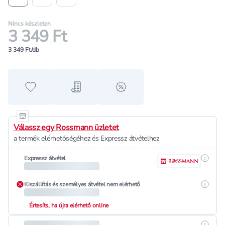
Nincs készleten
3 349 Ft
3 349 Ft/db
Hozzáadás a kedvencekhez
Hozzáadás a bevásárló listához
alert when on sale
Válassz egy Rossmann üzletet
a termék elérhetőségéhez és Expressz átvételhez
Részle
Expressz átvétel
Részle
Kiszállítás és személyes átvétel nem elérhető
Értesíts, ha újra elérhető online
Részle