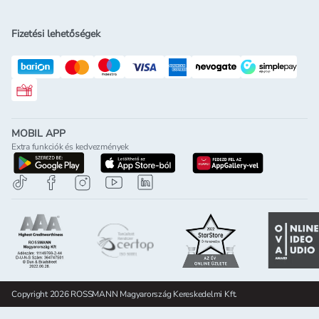
Fizetési lehetőségek
Rossmann ajándékkártya
MOBIL APP
Extra funkciók és kedvezmények
letöltés a google-play-röl
letöltés az app-store-ból
letöltés h
Copyright 2026 ROSSMANN Magyarország Kereskedelmi Kft.