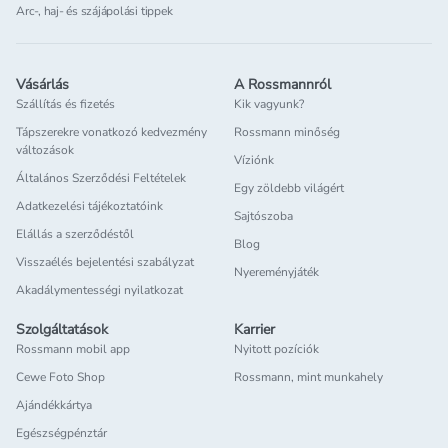
Arc-, haj- és szájápolási tippek
Vásárlás
A Rossmannról
Szállítás és fizetés
Kik vagyunk?
Tápszerekre vonatkozó kedvezmény
Rossmann minőség
változások
Víziónk
Általános Szerződési Feltételek
Egy zöldebb világért
Adatkezelési tájékoztatóink
Sajtószoba
Elállás a szerződéstől
Blog
Visszaélés bejelentési szabályzat
Nyereményjáték
Akadálymentességi nyilatkozat
Szolgáltatások
Karrier
Rossmann mobil app
Nyitott pozíciók
Cewe Foto Shop
Rossmann, mint munkahely
Ajándékkártya
Egészségpénztár