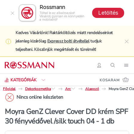
Rossmann
Letöltés
Töltsd le az alkalmazást!
Vásárolj gyorsan és könnyedén
a mobilodról!
Kedves Vásárlónk! Raktárköltözés miatt rendeléseinket
jelenleg kizárólag
Expressz bolti átvétellel
tudjuk
clo
teljesíteni. Köszönjük megértését és türelmét!
Keresés
Belépés
Keresés
Nav
KATEGÓRIÁK
KOSARAM
Főoldal
Dekorkozmetika
Arc
Alapozó
Moyra GenZ Clev
Nincs online készleten
Moyra GenZ Clever Cover DD krém SPF
30 fényvédővel /silk touch 04 - 1 db