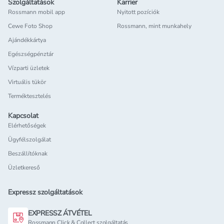
Szolgáltatások
Karrier
Rossmann mobil app
Nyitott pozíciók
Cewe Foto Shop
Rossmann, mint munkahely
Ajándékkártya
Egészségpénztár
Vízparti üzletek
Virtuális tükör
Terméktesztelés
Kapcsolat
Elérhetőségek
Ügyfélszolgálat
Beszállítóknak
Üzletkereső
Expressz szolgáltatások
EXPRESSZ ÁTVÉTEL
Rossmann Click & Collect szolgáltatás