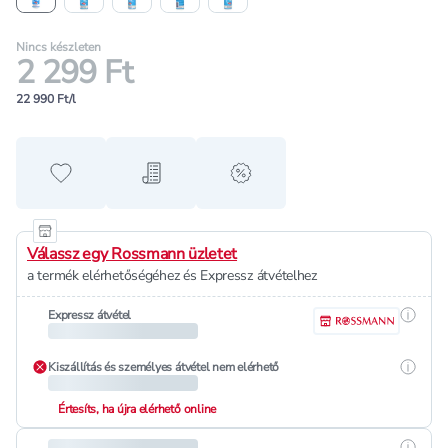
Nincs készleten
2 299 Ft
22 990 Ft/l
Hozzáadás a kedvencekhez
Hozzáadás a bevásárló listához
alert when on sale
Válassz egy Rossmann üzletet
a termék elérhetőségéhez és Expressz átvételhez
Részle
Expressz átvétel
Részle
Kiszállítás és személyes átvétel nem elérhető
Értesíts, ha újra elérhető online
Részle