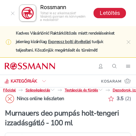
Rossmann
Letöltés
Töltsd le az alkalmazást!
Vásárolj gyorsan és könnyedén
a mobilodról!
Kedves Vásárlónk! Raktárköltözés miatt rendeléseinket
jelenleg kizárólag
Expressz bolti átvétellel
tudjuk
clo
teljesíteni. Köszönjük megértését és türelmét!
Keresés
Belépés
Keresés
Nav
KATEGÓRIÁK
KOSARAM
Főoldal
Szépségápolás
Testápolás és fürdés
Dezodorok, iz
Értékelé
Nincs online készleten
3.5
(
2
)
Murnauers deo pumpás holt-tengeri
izzadásgátló - 100 ml