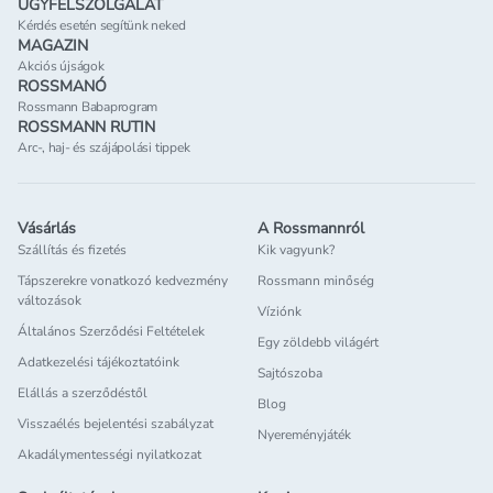
ÜGYFÉLSZOLGÁLAT
Kérdés esetén segítünk neked
MAGAZIN
Akciós újságok
ROSSMANÓ
Rossmann Babaprogram
ROSSMANN RUTIN
Arc-, haj- és szájápolási tippek
Vásárlás
A Rossmannról
Szállítás és fizetés
Kik vagyunk?
Tápszerekre vonatkozó kedvezmény
Rossmann minőség
változások
Víziónk
Általános Szerződési Feltételek
Egy zöldebb világért
Adatkezelési tájékoztatóink
Sajtószoba
Elállás a szerződéstől
Blog
Visszaélés bejelentési szabályzat
Nyereményjáték
Akadálymentességi nyilatkozat