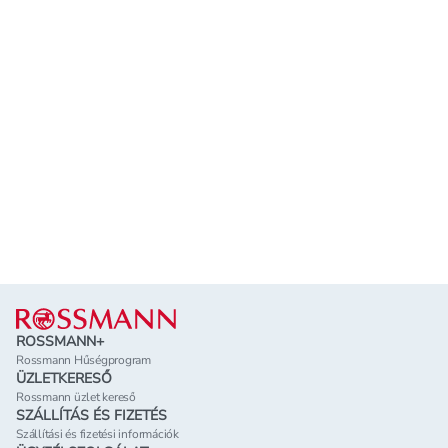
Lábléc
ROSSMANN+
Rossmann Hűségprogram
ÜZLETKERESŐ
Rossmann üzlet kereső
SZÁLLÍTÁS ÉS FIZETÉS
Szállítási és fizetési információk