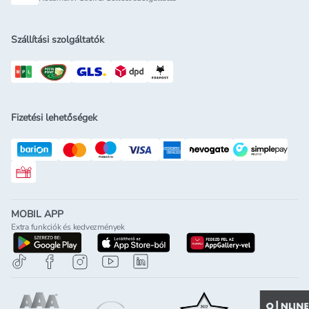
Szállítási szolgáltatók
Fizetési lehetőségek
Rossmann ajándékkártya
MOBIL APP
Extra funkciók és kedvezmények
letöltés a google-play-röl
letöltés az app-store-ból
letöltés h