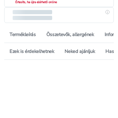
Értesíts, ha újra elérhető online
Részle
Termékleírás
Összetevők, allergének
Inform
Ezek is érdekelhetnek
Neked ajánljuk
Hason