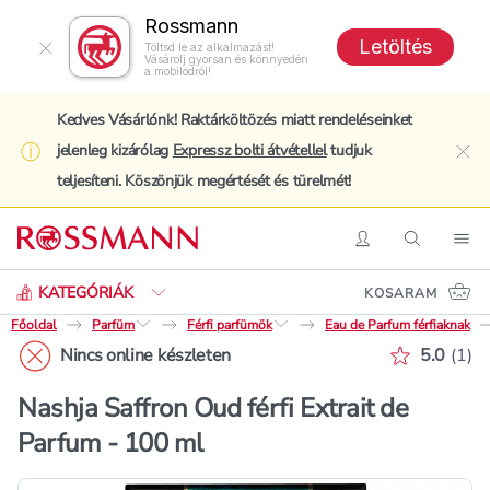
Rossmann
Letöltés
Töltsd le az alkalmazást!
Vásárolj gyorsan és könnyedén
a mobilodról!
Kedves Vásárlónk! Raktárköltözés miatt rendeléseinket
jelenleg kizárólag
Expressz bolti átvétellel
tudjuk
clo
teljesíteni. Köszönjük megértését és türelmét!
Keresés
Belépés
Keresés
Nav
KATEGÓRIÁK
KOSARAM
Főoldal
Parfüm
Férfi parfümök
Eau de Parfum férfiaknak
Értékelé
Nincs online készleten
5.0
(
1
)
Nashja Saffron Oud férfi Extrait de
Parfum - 100 ml