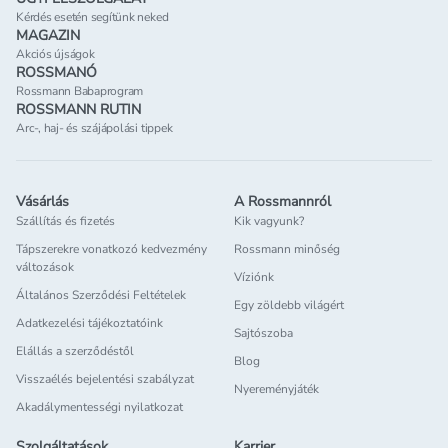
Kérdés esetén segítünk neked
MAGAZIN
Akciós újságok
ROSSMANÓ
Rossmann Babaprogram
ROSSMANN RUTIN
Arc-, haj- és szájápolási tippek
Vásárlás
A Rossmannról
Szállítás és fizetés
Kik vagyunk?
Tápszerekre vonatkozó kedvezmény
Rossmann minőség
változások
Víziónk
Általános Szerződési Feltételek
Egy zöldebb világért
Adatkezelési tájékoztatóink
Sajtószoba
Elállás a szerződéstől
Blog
Visszaélés bejelentési szabályzat
Nyereményjáték
Akadálymentességi nyilatkozat
Szolgáltatások
Karrier