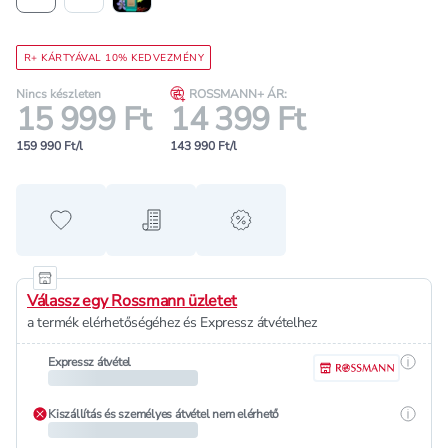
R+ KÁRTYÁVAL 10% KEDVEZMÉNY
Nincs készleten
ROSSMANN+ ÁR:
15 999 Ft
14 399 Ft
159 990 Ft/l
143 990 Ft/l
Hozzáadás a kedvencekhez
Hozzáadás a bevásárló listához
alert when on sale
Válassz egy Rossmann üzletet
a termék elérhetőségéhez és Expressz átvételhez
Részle
Expressz átvétel
Részle
Kiszállítás és személyes átvétel nem elérhető