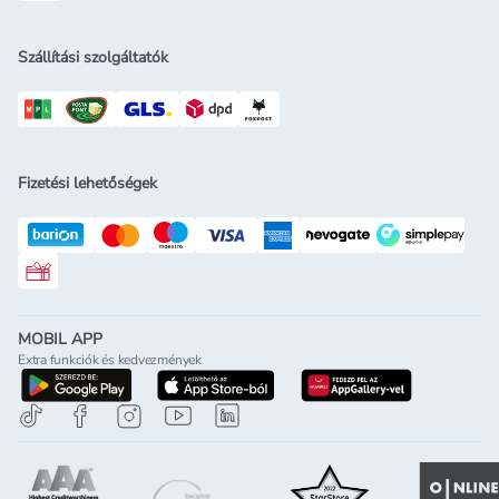
Szállítási szolgáltatók
Fizetési lehetőségek
Rossmann ajándékkártya
MOBIL APP
Extra funkciók és kedvezmények
letöltés a google-play-röl
letöltés az app-store-ból
letöltés h