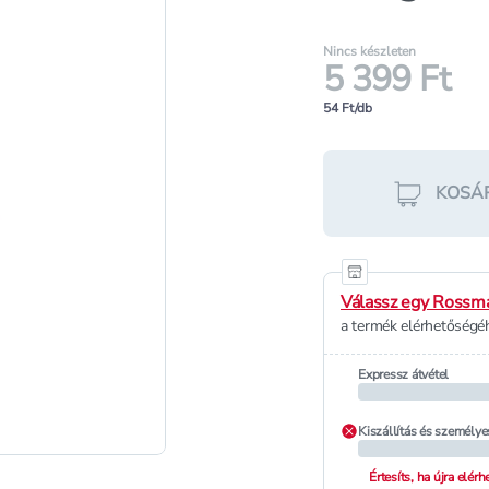
Nincs készleten
5 399 Ft
54 Ft/db
KOSÁ
Válassz egy Rossma
a termék elérhetőségéh
Expressz átvétel
Kiszállítás és személye
Értesíts, ha újra elér