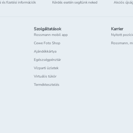
si és fizetési információk
Kérdés esetén segítünk neked
Akciós újsá
Szolgáltatások
Karrier
Rossmann mobil app
Nyitott pozíc
Cewe Foto Shop
Rossmann, m
Ajándékkártya
Egészségpénztár
Vízparti üzletek
Virtuális tükör
Terméktesztelés