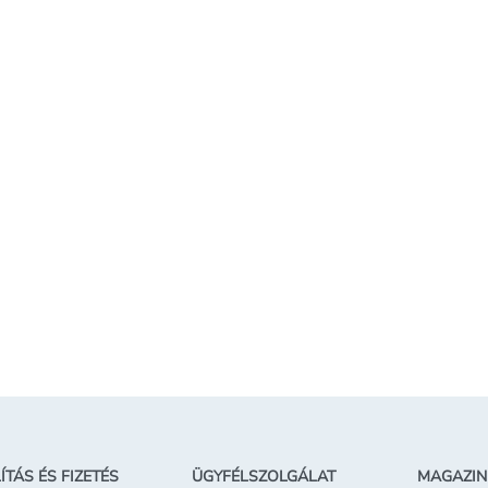
-
end-
ula - 90
Kosárba teszem
etben
ÍTÁS ÉS FIZETÉS
ÜGYFÉLSZOLGÁLAT
MAGAZIN