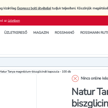
eg kizárólag
Expressz bolti átvétellel
tudjuk teljesíteni. Köszönjük megértésé
ed az
üzletben
ÜZLETKERESŐ
MAGAZIN
ROSSMANÓ
ROSSMANN RUT
Termék
Termékleí
Natur Tanya magnézium-biszglicinát kapszula - 100 db
Nincs online ké
Natur T
biszglici