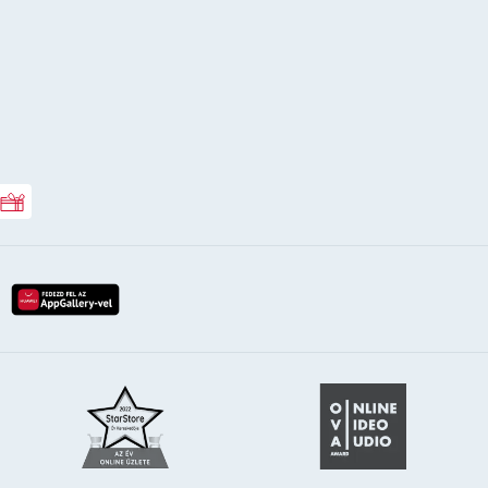
Rossmann ajándékkártya
lay-röl
etöltés az app-store-ból
letöltés huawei app-galery-böl