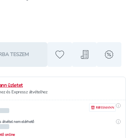
RBA TESZEM
Hozzáadás a kedvencekhez
Hozzáadás a bevásárló l
alert when o
nn üzletet
ez és Expressz átvételhez
Részletek
Részletek
s átvétel nem elérhető
hető online