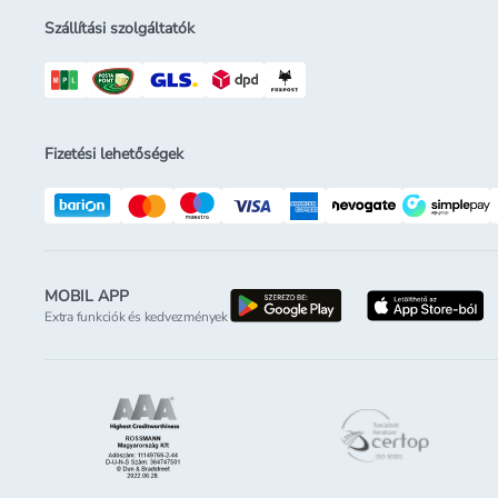
Szállítási szolgáltatók
Fizetési lehetőségek
MOBIL APP
letöltés a google-p
l
Extra funkciók és kedvezmények