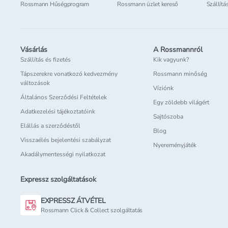
Rossmann Hűségprogram
Rossmann üzlet kereső
Szállítá
Vásárlás
A Rossmannról
Szállítás és fizetés
Kik vagyunk?
Tápszerekre vonatkozó kedvezmény
Rossmann minőség
változások
Víziónk
Általános Szerződési Feltételek
Egy zöldebb világért
Adatkezelési tájékoztatóink
Sajtószoba
Elállás a szerződéstől
Blog
Visszaélés bejelentési szabályzat
Nyereményjáték
Akadálymentességi nyilatkozat
Expressz szolgáltatások
EXPRESSZ ÁTVÉTEL
Rossmann Click & Collect szolgáltatás