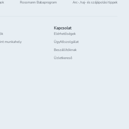
gok
Rossmann Babaprogram
Arc-, haj- és szájápolási tippek
Kapcsolat
iók
Elérhetőségek
int munkahely
Ügyfélszolgálat
Beszállítóknak
Üzletkereső