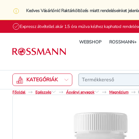
Kedves Vásárlónk! Raktárköltözés miatt rendeléseinket jelenl
Expressz átvétellel akár 1.5 óra múlva kézhez kaphatod rendelés
WEBSHOP
ROSSMANN+
Keresés
KATEGÓRIÁK
Főoldal
Egészség
Ásványi anyagok
Magnézium