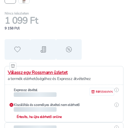
Nincs készleten
1 099 Ft
9 158 Ft/l
Hozzáadás a kedvencekhez
Hozzáadás a bevásárló listához
alert when on sale
Válassz egy Rossmann üzletet
a termék elérhetőségéhez és Expressz átvételhez
Részle
Expressz átvétel
Részle
Kiszállítás és személyes átvétel nem elérhető
Értesíts, ha újra elérhető online
Részle