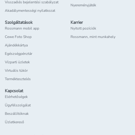
Visszaélés bejelentési szabályzat
Nyereményjáték
Akadálymentességi nyilatkozat
Szolgáltatások
Karrier
Rossmann mobil app
Nyitott pozíciók
Cewe Foto Shop
Rossmann, mint munkahely
Ajándékkártya
Egészségpénztár
Vízparti üzletek
Virtuális tükör
Terméktesztelés
Kapcsolat
Elérhetőségek
Ügyfélszolgálat
Beszállítóknak
Üzletkereső