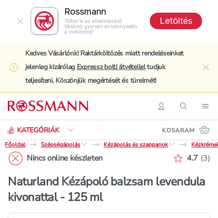
Rossmann
Letöltés
Töltsd le az alkalmazást!
Vásárolj gyorsan és könnyedén
a mobilodról!
Kedves Vásárlónk! Raktárköltözés miatt rendeléseinket
jelenleg kizárólag
Expressz bolti átvétellel
tudjuk
clo
teljesíteni. Köszönjük megértését és türelmét!
Keresés
Belépés
Keresés
Nav
KATEGÓRIÁK
KOSARAM
Főoldal
Szépségápolás
Kézápolás és szappanok
Kézkrémek
Értékelé
Nincs online készleten
4.7
(
3
)
Naturland Kézápoló balzsam levendula
kivonattal - 125 ml