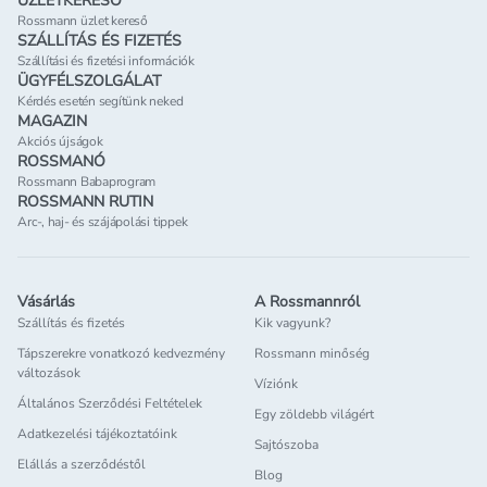
ÜZLETKERESŐ
Rossmann üzlet kereső
SZÁLLÍTÁS ÉS FIZETÉS
Szállítási és fizetési információk
ÜGYFÉLSZOLGÁLAT
Kérdés esetén segítünk neked
MAGAZIN
Akciós újságok
ROSSMANÓ
Rossmann Babaprogram
ROSSMANN RUTIN
Arc-, haj- és szájápolási tippek
Vásárlás
A Rossmannról
Szállítás és fizetés
Kik vagyunk?
Tápszerekre vonatkozó kedvezmény
Rossmann minőség
változások
Víziónk
Általános Szerződési Feltételek
Egy zöldebb világért
Adatkezelési tájékoztatóink
Sajtószoba
Elállás a szerződéstől
Blog