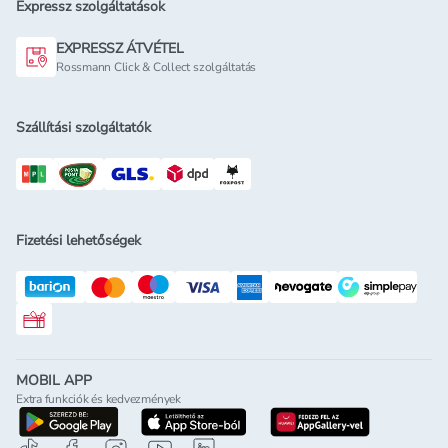
Expressz szolgáltatások
EXPRESSZ ÁTVÉTEL
Rossmann Click & Collect szolgáltatás
Szállítási szolgáltatók
Fizetési lehetőségek
Rossmann ajándékkártya
MOBIL APP
Extra funkciók és kedvezmények
letöltés a google-play-röl
letöltés az app-store-ból
letöltés h