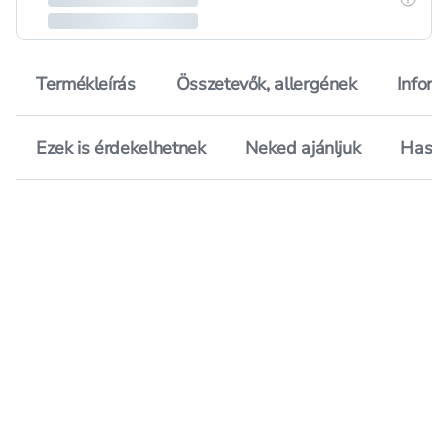
Termékleírás
Összetevők, allergének
Inform
Ezek is érdekelhetnek
Neked ajánljuk
Hason