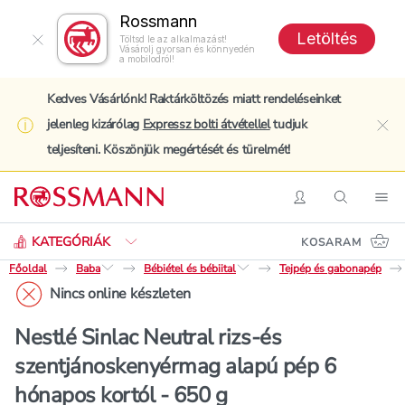
Rossmann
Letöltés
Töltsd le az alkalmazást!
Vásárolj gyorsan és könnyedén
a mobilodról!
Kedves Vásárlónk! Raktárköltözés miatt rendeléseinket
jelenleg kizárólag
Expressz bolti átvétellel
tudjuk
clo
teljesíteni. Köszönjük megértését és türelmét!
Keresés
Belépés
Keresés
Nav
KATEGÓRIÁK
KOSARAM
Főoldal
Baba
Bébiétel és bébiital
Tejpép és gabonapép
Nincs online készleten
Nestlé Sinlac Neutral rizs-és
szentjánoskenyérmag alapú pép 6
hónapos kortól - 650 g