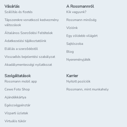
Vásárlás
A Rossmannról
Szállítás és fizetés
Kik vagyunk?
Tápszerekre vonatkozó kedvezmény
Rossmann minőség
változások
Víziónk
Általános Szerződési Feltételek
Egy zöldebb világért
Adatkezelési tájékoztatóink
Sajtószoba
Elállás a szerződéstől
Blog
Visszaélés bejelentési szabályzat
Nyereményjáték
Akadálymentességi nyilatkozat
Szolgáltatások
Karrier
Rossmann mobil app
Nyitott pozíciók
Cewe Foto Shop
Rossmann, mint munkahely
Ajándékkártya
Egészségpénztár
Vízparti üzletek
Virtuális tükör