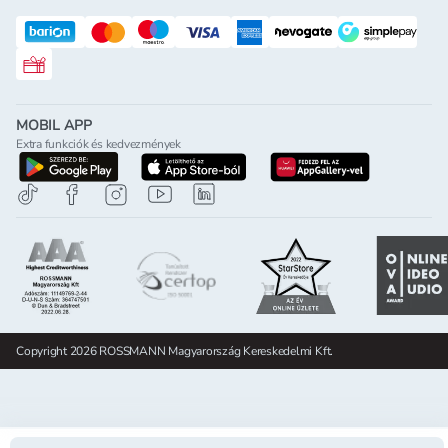
Rossmann ajándékkártya
MOBIL APP
Extra funkciók és kedvezmények
letöltés a google-play-röl
letöltés az app-store-ból
letöltés h
Copyright 2026 ROSSMANN Magyarország Kereskedelmi Kft.