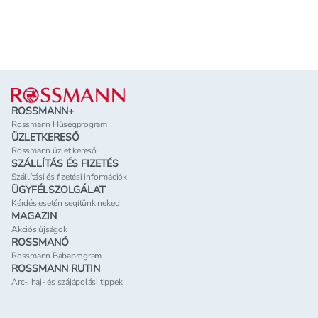
Lábléc
ROSSMANN+
Rossmann Hűségprogram
ÜZLETKERESŐ
Rossmann üzlet kereső
SZÁLLÍTÁS ÉS FIZETÉS
Szállítási és fizetési információk
ÜGYFÉLSZOLGÁLAT
Kérdés esetén segítünk neked
MAGAZIN
Akciós újságok
ROSSMANÓ
Rossmann Babaprogram
ROSSMANN RUTIN
Arc-, haj- és szájápolási tippek