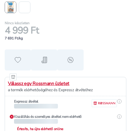
Nincs készleten
4 999 Ft
7 691 Ft/kg
Hozzáadás a kedvencekhez
Hozzáadás a bevásárló listához
alert when on sale
Válassz egy Rossmann üzletet
a termék elérhetőségéhez és Expressz átvételhez
Részle
Expressz átvétel
Részle
Kiszállítás és személyes átvétel nem elérhető
Értesíts, ha újra elérhető online