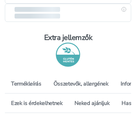
Részle
Extra jellemzők
Termékleírás
Összetevők, allergének
Inform
Ezek is érdekelhetnek
Neked ajánljuk
Hason