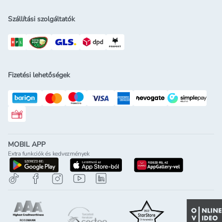
Szállítási szolgáltatók
Fizetési lehetőségek
Rossmann ajándékkártya
MOBIL APP
Extra funkciók és kedvezmények
letöltés a google-play-röl
letöltés az app-store-ból
letöltés h