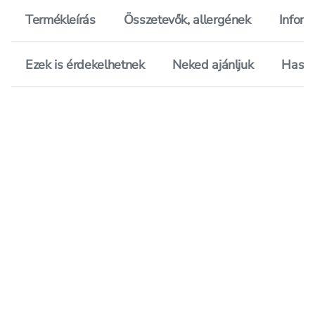
Termékleírás
Összetevők, allergének
Inform
Ezek is érdekelhetnek
Neked ajánljuk
Hason