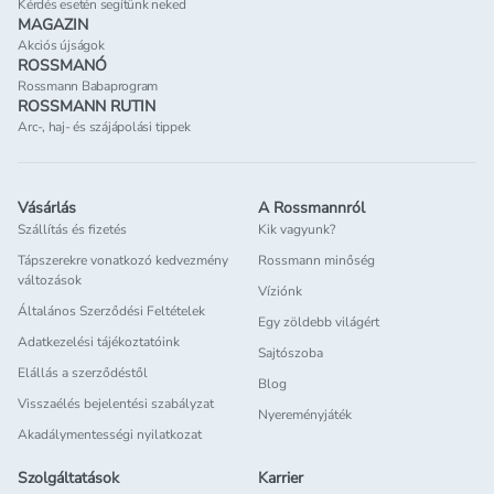
Kérdés esetén segítünk neked
MAGAZIN
Akciós újságok
ROSSMANÓ
Rossmann Babaprogram
ROSSMANN RUTIN
Arc-, haj- és szájápolási tippek
Vásárlás
A Rossmannról
Szállítás és fizetés
Kik vagyunk?
Tápszerekre vonatkozó kedvezmény
Rossmann minőség
változások
Víziónk
Általános Szerződési Feltételek
Egy zöldebb világért
Adatkezelési tájékoztatóink
Sajtószoba
Elállás a szerződéstől
Blog
Visszaélés bejelentési szabályzat
Nyereményjáték
Akadálymentességi nyilatkozat
Szolgáltatások
Karrier