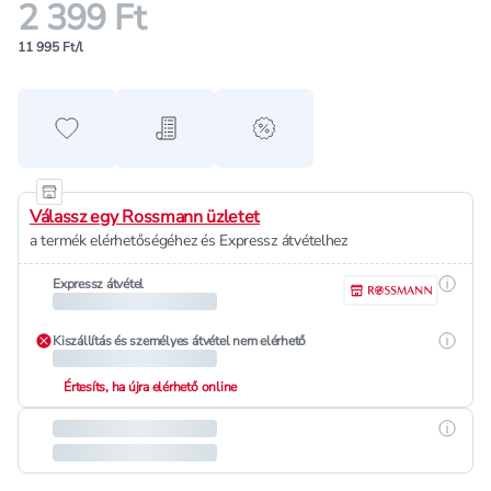
2 399 Ft
11 995 Ft/l
Hozzáadás a kedvencekhez
Hozzáadás a bevásárló listához
alert when on sale
Válassz egy Rossmann üzletet
a termék elérhetőségéhez és Expressz átvételhez
Részle
Expressz átvétel
Részle
Kiszállítás és személyes átvétel nem elérhető
Értesíts, ha újra elérhető online
Részle