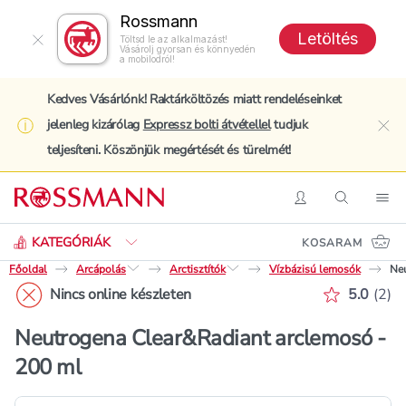
Rossmann
Letöltés
Töltsd le az alkalmazást!
Vásárolj gyorsan és könnyedén
a mobilodról!
Kedves Vásárlónk! Raktárköltözés miatt rendeléseinket
jelenleg kizárólag
Expressz bolti átvétellel
tudjuk
clo
teljesíteni. Köszönjük megértését és türelmét!
Keresés
Belépés
Keresés
Nav
KATEGÓRIÁK
KOSARAM
Főoldal
Arcápolás
Arctisztítók
Vízbázisú lemosók
Neu
Értékelé
Nincs online készleten
5.0
(
2
)
Neutrogena Clear&Radiant arclemosó -
200 ml