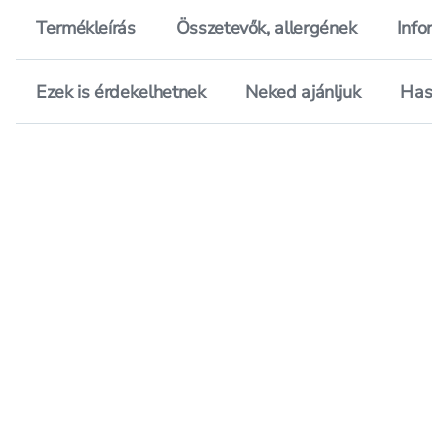
Termékleírás
Összetevők, allergének
Inform
Ezek is érdekelhetnek
Neked ajánljuk
Hason