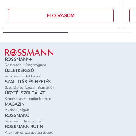
ELOLVASOM
Lábléc
ROSSMANN+
Rossmann Hűségprogram
ÜZLETKERESŐ
Rossmann üzlet kereső
SZÁLLÍTÁS ÉS FIZETÉS
Szállítási és fizetési információk
ÜGYFÉLSZOLGÁLAT
Kérdés esetén segítünk neked
MAGAZIN
Akciós újságok
ROSSMANÓ
Rossmann Babaprogram
ROSSMANN RUTIN
Arc-, haj- és szájápolási tippek