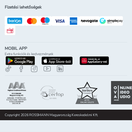
Fizetési lehetőségek
Rossmann ajándékkártya
MOBIL APP
Extra funkciók és kedvezmények
letöltés a google-play-röl
letöltés az app-store-ból
letöltés h
Copyright 2026 ROSSMANN Magyarország Kereskedelmi Kft.