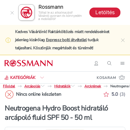
Rossmann
Letöltés
Töltsd le az alkalmazást!
Vásárolj gyorsan és könnyedén
a mobilodról!
Kedves Vásárlónk! Raktárköltözés miatt rendeléseinket
jelenleg kizárólag
Expressz bolti átvétellel
tudjuk
clo
teljesíteni. Köszönjük megértését és türelmét!
Keresés
Belépés
Keresés
Nav
KATEGÓRIÁK
KOSARAM
Főoldal
Arcápolás
Hidratálók
Arckrémek
Neutrogena H
Értékelé
Nincs online készleten
5.0
(
3
)
Neutrogena Hydro Boost hidratáló
arcápoló fluid SPF 50 - 50 ml