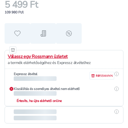
5 499 Ft
109 980 Ft/l
Hozzáadás a kedvencekhez
Hozzáadás a bevásárló listához
alert when on sale
Válassz egy Rossmann üzletet
a termék elérhetőségéhez és Expressz átvételhez
Részle
Expressz átvétel
Részle
Kiszállítás és személyes átvétel nem elérhető
Értesíts, ha újra elérhető online
Részle