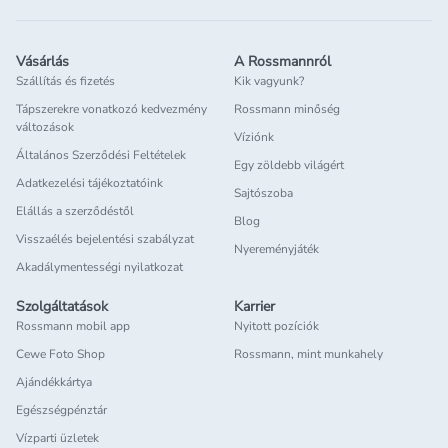
Vásárlás
A Rossmannról
Szállítás és fizetés
Kik vagyunk?
Tápszerekre vonatkozó kedvezmény
Rossmann minőség
változások
Víziónk
Általános Szerződési Feltételek
Egy zöldebb világért
Adatkezelési tájékoztatóink
Sajtószoba
Elállás a szerződéstől
Blog
Visszaélés bejelentési szabályzat
Nyereményjáték
Akadálymentességi nyilatkozat
Szolgáltatások
Karrier
Rossmann mobil app
Nyitott pozíciók
Cewe Foto Shop
Rossmann, mint munkahely
Ajándékkártya
Egészségpénztár
Vízparti üzletek