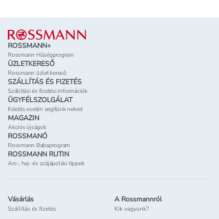
Lábléc
ROSSMANN+
Rossmann Hűségprogram
ÜZLETKERESŐ
Rossmann üzlet kereső
SZÁLLÍTÁS ÉS FIZETÉS
Szállítási és fizetési információk
ÜGYFÉLSZOLGÁLAT
Kérdés esetén segítünk neked
MAGAZIN
Akciós újságok
ROSSMANÓ
Rossmann Babaprogram
ROSSMANN RUTIN
Arc-, haj- és szájápolási tippek
Vásárlás
A Rossmannról
Szállítás és fizetés
Kik vagyunk?