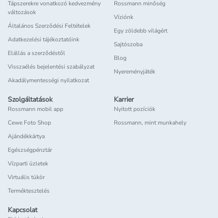
Tápszerekre vonatkozó kedvezmény
Rossmann minőség
változások
Víziónk
Általános Szerződési Feltételek
Egy zöldebb világért
Adatkezelési tájékoztatóink
Sajtószoba
Elállás a szerződéstől
Blog
Visszaélés bejelentési szabályzat
Nyereményjáték
Akadálymentességi nyilatkozat
Szolgáltatások
Karrier
Rossmann mobil app
Nyitott pozíciók
Cewe Foto Shop
Rossmann, mint munkahely
Ajándékkártya
Egészségpénztár
Vízparti üzletek
Virtuális tükör
Terméktesztelés
Kapcsolat