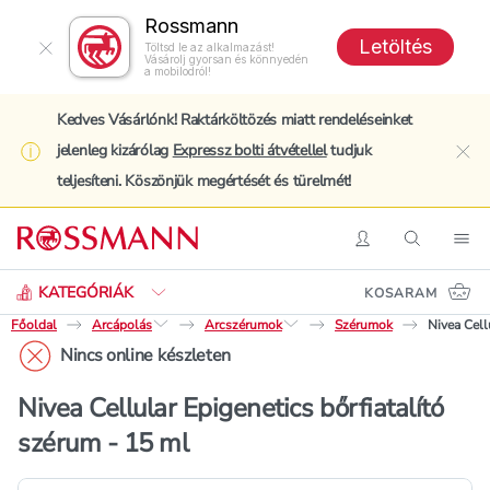
Rossmann
Letöltés
Töltsd le az alkalmazást!
Vásárolj gyorsan és könnyedén
a mobilodról!
Kedves Vásárlónk! Raktárköltözés miatt rendeléseinket
jelenleg kizárólag
Expressz bolti átvétellel
tudjuk
clo
teljesíteni. Köszönjük megértését és türelmét!
Keresés
Belépés
Keresés
Nav
KATEGÓRIÁK
KOSARAM
Főoldal
Arcápolás
Arcszérumok
Szérumok
Nivea Cell
Nincs online készleten
Nivea Cellular Epigenetics bőrfiatalító
szérum - 15 ml