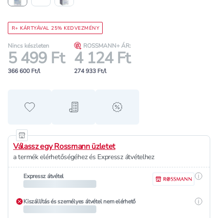
R+ KÁRTYÁVAL 25% KEDVEZMÉNY
Nincs készleten
ROSSMANN+ ÁR:
5 499 Ft
4 124 Ft
366 600 Ft/l
274 933 Ft/l
Hozzáadás a kedvencekhez
Hozzáadás a bevásárló listához
alert when on sale
Válassz egy Rossmann üzletet
a termék elérhetőségéhez és Expressz átvételhez
Részle
Expressz átvétel
Részle
Kiszállítás és személyes átvétel nem elérhető