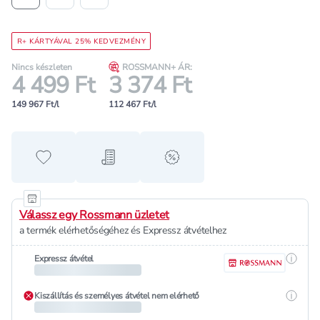
R+ KÁRTYÁVAL 25% KEDVEZMÉNY
Nincs készleten
ROSSMANN+ ÁR:
4 499 Ft
3 374 Ft
149 967 Ft/l
112 467 Ft/l
Hozzáadás a kedvencekhez
Hozzáadás a bevásárló listához
alert when on sale
Válassz egy Rossmann üzletet
a termék elérhetőségéhez és Expressz átvételhez
Részle
Expressz átvétel
Részle
Kiszállítás és személyes átvétel nem elérhető