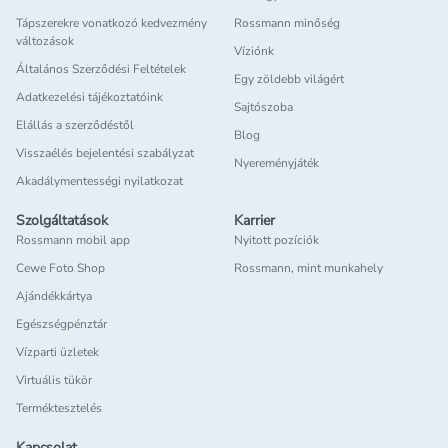
Tápszerekre vonatkozó kedvezmény
Rossmann minőség
változások
Víziónk
Általános Szerződési Feltételek
Egy zöldebb világért
Adatkezelési tájékoztatóink
Sajtószoba
Elállás a szerződéstől
Blog
Visszaélés bejelentési szabályzat
Nyereményjáték
Akadálymentességi nyilatkozat
Szolgáltatások
Karrier
Rossmann mobil app
Nyitott pozíciók
Cewe Foto Shop
Rossmann, mint munkahely
Ajándékkártya
Egészségpénztár
Vízparti üzletek
Virtuális tükör
Terméktesztelés
Kapcsolat