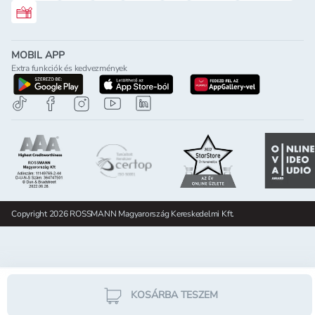
Rossmann ajándékkártya
MOBIL APP
Extra funkciók és kedvezmények
letöltés a google-play-röl
letöltés az app-store-ból
letöltés h
Copyright 2026 ROSSMANN Magyarország Kereskedelmi Kft.
KOSÁRBA TESZEM