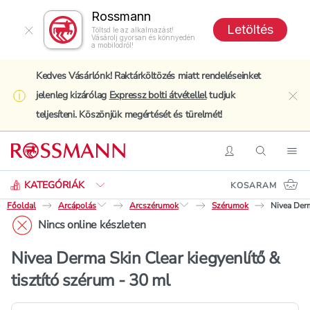
Rossmann
Letöltés
Töltsd le az alkalmazást!
Vásárolj gyorsan és könnyedén
a mobilodról!
Kedves Vásárlónk! Raktárköltözés miatt rendeléseinket
jelenleg kizárólag
Expressz bolti átvétellel
tudjuk
clo
teljesíteni. Köszönjük megértését és türelmét!
Keresés
Belépés
Keresés
Nav
KATEGÓRIÁK
KOSARAM
Főoldal
Arcápolás
Arcszérumok
Szérumok
Nivea Derm
Nincs online készleten
Nivea Derma Skin Clear kiegyenlítő &
tisztító szérum - 30 ml