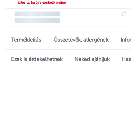
Értesíts, ha újra elérhető online
Részle
Termékleírás
Összetevők, allergének
Inform
Ezek is érdekelhetnek
Neked ajánljuk
Hason