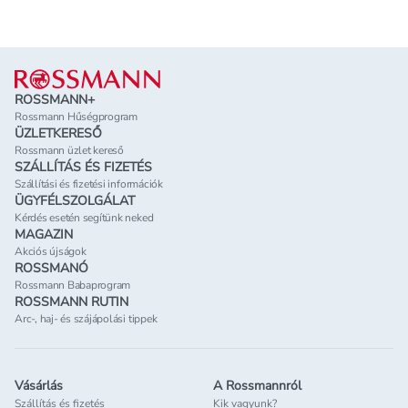
Lábléc
ROSSMANN+
Rossmann Hűségprogram
ÜZLETKERESŐ
Rossmann üzlet kereső
SZÁLLÍTÁS ÉS FIZETÉS
Szállítási és fizetési információk
ÜGYFÉLSZOLGÁLAT
Kérdés esetén segítünk neked
MAGAZIN
Akciós újságok
ROSSMANÓ
Rossmann Babaprogram
ROSSMANN RUTIN
Arc-, haj- és szájápolási tippek
Vásárlás
A Rossmannról
Szállítás és fizetés
Kik vagyunk?