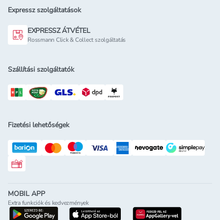
Expressz szolgáltatások
EXPRESSZ ÁTVÉTEL
Rossmann Click & Collect szolgáltatás
Szállítási szolgáltatók
Fizetési lehetőségek
Rossmann ajándékkártya
MOBIL APP
Extra funkciók és kedvezmények
letöltés a google-play-röl
letöltés az app-store-ból
letöltés h