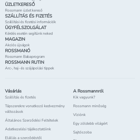
ÜZLETKERESŐ
Rossmann üzlet kereső
SZÁLLÍTÁS ÉS FIZETÉS
Szállítási és fizetési információk
ÜGYFÉLSZOLGÁLAT
Kérdés esetén segítünk neked
MAGAZIN
Akciós újságok
ROSSMANÓ
Rossmann Babaprogram
ROSSMANN RUTIN
Arc-, haj- és szájápolási tippek
Vásárlás
A Rossmannról
Szállítás és fizetés
Kik vagyunk?
Tápszerekre vonatkozó kedvezmény
Rossmann minőség
változások
Víziónk
Általános Szerződési Feltételek
Egy zöldebb világért
Adatkezelési tájékoztatóink
Sajtószoba
Elállás a szerződéstől