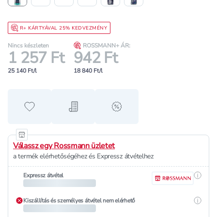
R+ KÁRTYÁVAL 25% KEDVEZMÉNY
Nincs készleten
ROSSMANN+ ÁR:
1 257 Ft
942 Ft
25 140 Ft/l
18 840 Ft/l
Hozzáadás a kedvencekhez
Hozzáadás a bevásárló listához
alert when on sale
Válassz egy Rossmann üzletet
a termék elérhetőségéhez és Expressz átvételhez
Részle
Expressz átvétel
Részle
Kiszállítás és személyes átvétel nem elérhető