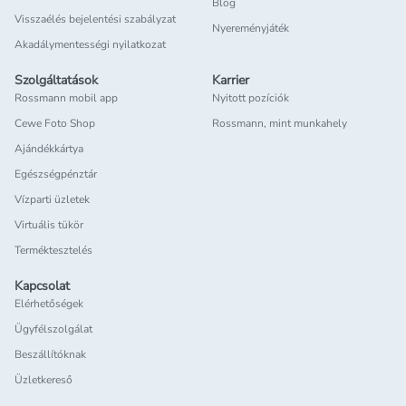
Blog
Visszaélés bejelentési szabályzat
Nyereményjáték
Akadálymentességi nyilatkozat
Szolgáltatások
Karrier
Rossmann mobil app
Nyitott pozíciók
Cewe Foto Shop
Rossmann, mint munkahely
Ajándékkártya
Egészségpénztár
Vízparti üzletek
Virtuális tükör
Terméktesztelés
Kapcsolat
Elérhetőségek
Ügyfélszolgálat
Beszállítóknak
Üzletkereső