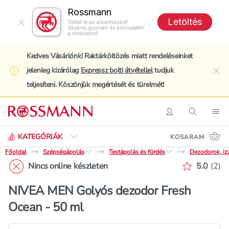
Rossmann
Letöltés
Töltsd le az alkalmazást!
Vásárolj gyorsan és könnyedén
a mobilodról!
Kedves Vásárlónk! Raktárköltözés miatt rendeléseinket
jelenleg kizárólag
Expressz bolti átvétellel
tudjuk
clo
teljesíteni. Köszönjük megértését és türelmét!
Keresés
Belépés
Keresés
Nav
KATEGÓRIÁK
KOSARAM
Főoldal
Szépségápolás
Testápolás és fürdés
Dezodorok, iz
Értékelé
Nincs online készleten
5.0
(
2
)
NIVEA MEN Golyós dezodor Fresh
Ocean - 50 ml