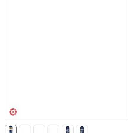
árréscsökkentés