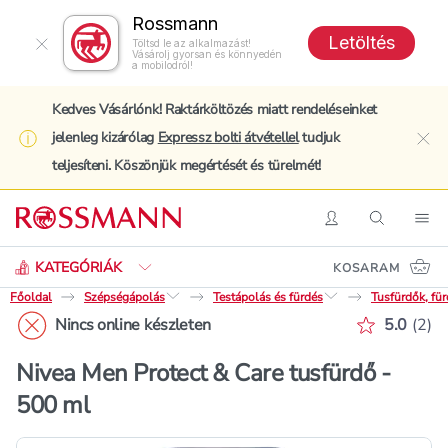
Rossmann
Letöltés
Töltsd le az alkalmazást!
Vásárolj gyorsan és könnyedén
a mobilodról!
Kedves Vásárlónk! Raktárköltözés miatt rendeléseinket
jelenleg kizárólag
Expressz bolti átvétellel
tudjuk
clo
teljesíteni. Köszönjük megértését és türelmét!
Keresés
Belépés
Keresés
Nav
KATEGÓRIÁK
KOSARAM
Főoldal
Szépségápolás
Testápolás és fürdés
Tusfürdők, fü
Értékelé
Nincs online készleten
5.0
(
2
)
Nivea Men Protect & Care tusfürdő -
500 ml