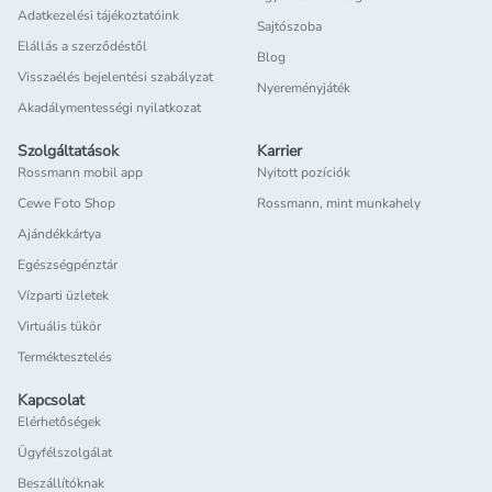
Adatkezelési tájékoztatóink
Sajtószoba
Elállás a szerződéstől
Blog
Visszaélés bejelentési szabályzat
Nyereményjáték
Akadálymentességi nyilatkozat
Szolgáltatások
Karrier
Rossmann mobil app
Nyitott pozíciók
Cewe Foto Shop
Rossmann, mint munkahely
Ajándékkártya
Egészségpénztár
Vízparti üzletek
Virtuális tükör
Terméktesztelés
Kapcsolat
Elérhetőségek
Ügyfélszolgálat
Beszállítóknak