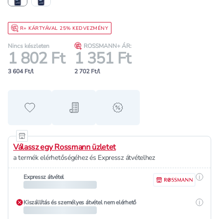
R+ KÁRTYÁVAL 25% KEDVEZMÉNY
Nincs készleten
ROSSMANN+ ÁR:
1 802 Ft
1 351 Ft
3 604 Ft/l
2 702 Ft/l
Hozzáadás a kedvencekhez
Hozzáadás a bevásárló listához
alert when on sale
Válassz egy Rossmann üzletet
a termék elérhetőségéhez és Expressz átvételhez
Részle
Expressz átvétel
Részle
Kiszállítás és személyes átvétel nem elérhető