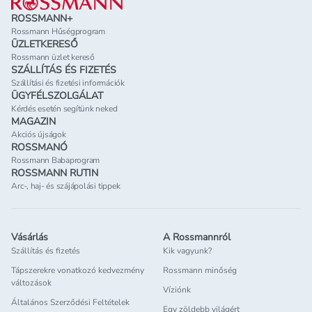
ROSSMANN+
Rossmann Hűségprogram
ÜZLETKERESŐ
Rossmann üzlet kereső
SZÁLLÍTÁS ÉS FIZETÉS
Szállítási és fizetési információk
ÜGYFÉLSZOLGÁLAT
Kérdés esetén segítünk neked
MAGAZIN
Akciós újságok
ROSSMANÓ
Rossmann Babaprogram
ROSSMANN RUTIN
Arc-, haj- és szájápolási tippek
Vásárlás
A Rossmannról
Szállítás és fizetés
Kik vagyunk?
Tápszerekre vonatkozó kedvezmény
Rossmann minőség
változások
Víziónk
Általános Szerződési Feltételek
Egy zöldebb világért