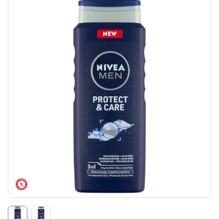
árréscsökkentés