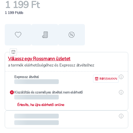
1 199 Ft
1 199 Ft/db
Hozzáadás a kedvencekhez
Hozzáadás a bevásárló listához
alert when on sale
Válassz egy Rossmann üzletet
a termék elérhetőségéhez és Expressz átvételhez
Részle
Expressz átvétel
Részle
Kiszállítás és személyes átvétel nem elérhető
Értesíts, ha újra elérhető online
Részle