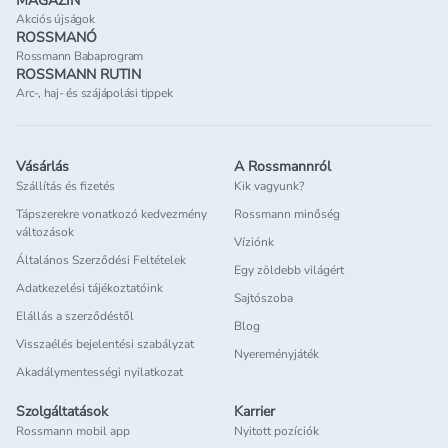
MAGAZIN
Akciós újságok
ROSSMANÓ
Rossmann Babaprogram
ROSSMANN RUTIN
Arc-, haj- és szájápolási tippek
Vásárlás
A Rossmannról
Szállítás és fizetés
Kik vagyunk?
Tápszerekre vonatkozó kedvezmény
Rossmann minőség
változások
Víziónk
Általános Szerződési Feltételek
Egy zöldebb világért
Adatkezelési tájékoztatóink
Sajtószoba
Elállás a szerződéstől
Blog
Visszaélés bejelentési szabályzat
Nyereményjáték
Akadálymentességi nyilatkozat
Szolgáltatások
Karrier
Rossmann mobil app
Nyitott pozíciók