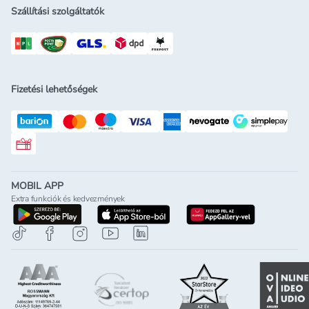
Szállítási szolgáltatók
Fizetési lehetőségek
Rossmann ajándékkártya
MOBIL APP
Extra funkciók és kedvezmények
letöltés a google-play-röl
letöltés az app-store-ból
letöltés h