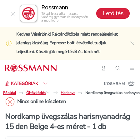
Rossmann
Letöltés
Töltsd le az alkalmazást!
Vásárolj gyorsan és könnyedén
a mobilodról!
Kedves Vásárlónk! Raktárköltözés miatt rendeléseinket
jelenleg kizárólag
Expressz bolti átvétellel
tudjuk
clo
teljesíteni. Köszönjük megértését és türelmét!
Keresés
Belépés
Keresés
Nav
KATEGÓRIÁK
KOSARAM
Főoldal
Öltözködés
Harisnya
Nordkamp üvegszálas harisnyana
Nincs online készleten
Nordkamp üvegszálas harisnyanadrág
15 den Beige 4-es méret - 1 db