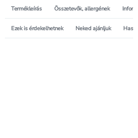
Termékleírás
Összetevők, allergének
Inform
Ezek is érdekelhetnek
Neked ajánljuk
Hason