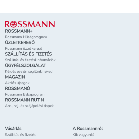
Lábléc
ROSSMANN+
Rossmann Hűségprogram
ÜZLETKERESŐ
Rossmann üzlet kereső
SZÁLLÍTÁS ÉS FIZETÉS
Szállítási és fizetési információk
ÜGYFÉLSZOLGÁLAT
Kérdés esetén segítünk neked
MAGAZIN
Akciós újságok
ROSSMANÓ
Rossmann Babaprogram
ROSSMANN RUTIN
Arc-, haj- és szájápolási tippek
Vásárlás
A Rossmannról
Szállítás és fizetés
Kik vagyunk?