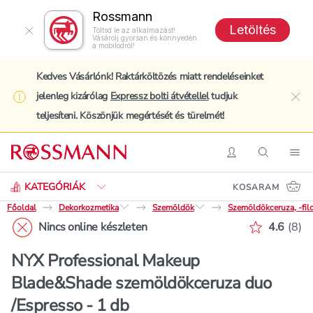
Rossmann
Letöltés
Töltsd le az alkalmazást!
Vásárolj gyorsan és könnyedén
a mobilodról!
Kedves Vásárlónk! Raktárköltözés miatt rendeléseinket
jelenleg kizárólag
Expressz bolti átvétellel
tudjuk
clo
teljesíteni. Köszönjük megértését és türelmét!
Keresés
Belépés
Keresés
Nav
KATEGÓRIÁK
KOSARAM
Főoldal
Dekorkozmetika
Szemöldök
Szemöldökceruza, -fil
Értékelé
Nincs online készleten
4.6
(
8
)
NYX Professional Makeup
Blade&Shade szemöldökceruza duo
/Espresso - 1 db