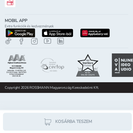
Rossmann ajándékkártya
MOBIL APP
Extra funkciók és kedvezmények
letöltés a google-play-röl
letöltés az app-store-ból
letöltés h
Copyright 2026 ROSSMANN Magyarország Kereskedelmi Kft.
KOSÁRBA TESZEM