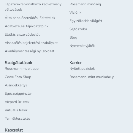
Tápszerekre vonatkozó kedvezmény
Rossmann minőség
változások
Víziónk
Általános Szerződési Feltételek
Egy zöldebb világért
Adatkezelési tájékoztatóink
Sajtószoba
Elállás a szerződéstől
Blog
Visszaélés bejelentési szabályzat
Nyereményjáték
Akadálymentességi nyilatkozat
Szolgáltatások
Karrier
Rossmann mobil app
Nyitott pozíciók
Cewe Foto Shop
Rossmann, mint munkahely
Ajándékkártya
Egészségpénztár
Vízparti üzletek
Virtuális tükör
Terméktesztelés
Kapcsolat