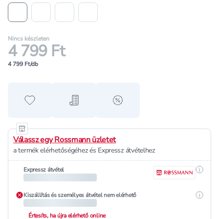
Nincs készleten
4 799 Ft
4 799 Ft/db
Hozzáadás a kedvencekhez
Hozzáadás a bevásárló listához
alert when on sale
Válassz egy Rossmann üzletet
a termék elérhetőségéhez és Expressz átvételhez
Részle
Expressz átvétel
Részle
Kiszállítás és személyes átvétel nem elérhető
Értesíts, ha újra elérhető online