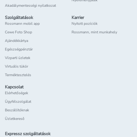
Nyereményjáték
Akadálymentességi nyilatkozat
Szolgáltatások
Karrier
Rossmann mobil app
Nyitott pozíciók
Cewe Foto Shop
Rossmann, mint munkahely
Ajándékkártya
Egészségpénztár
Vízparti üzletek
Virtuális tükör
Terméktesztelés
Kapcsolat
Elérhetőségek
Ügyfélszolgálat
Beszállítóknak
Üzletkereső
Expressz szolgáltatások