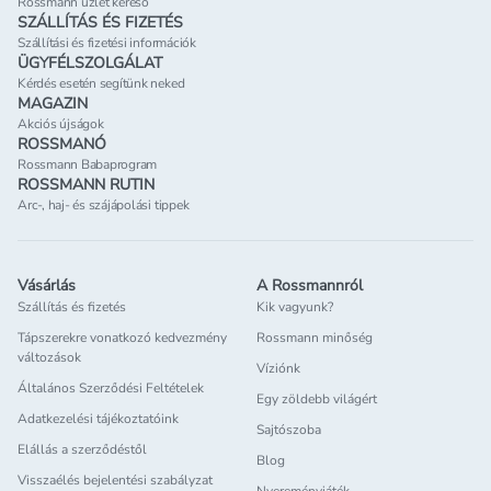
Rossmann üzlet kereső
SZÁLLÍTÁS ÉS FIZETÉS
Szállítási és fizetési információk
ÜGYFÉLSZOLGÁLAT
Kérdés esetén segítünk neked
MAGAZIN
Akciós újságok
ROSSMANÓ
Rossmann Babaprogram
ROSSMANN RUTIN
Arc-, haj- és szájápolási tippek
Vásárlás
A Rossmannról
Szállítás és fizetés
Kik vagyunk?
Tápszerekre vonatkozó kedvezmény
Rossmann minőség
változások
Víziónk
Általános Szerződési Feltételek
Egy zöldebb világért
Adatkezelési tájékoztatóink
Sajtószoba
Elállás a szerződéstől
Blog
Visszaélés bejelentési szabályzat