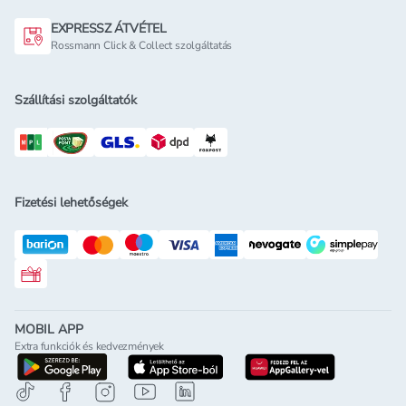
EXPRESSZ ÁTVÉTEL
Rossmann Click & Collect szolgáltatás
Szállítási szolgáltatók
Fizetési lehetőségek
Rossmann ajándékkártya
MOBIL APP
Extra funkciók és kedvezmények
letöltés a google-play-röl
letöltés az app-store-ból
letöltés h