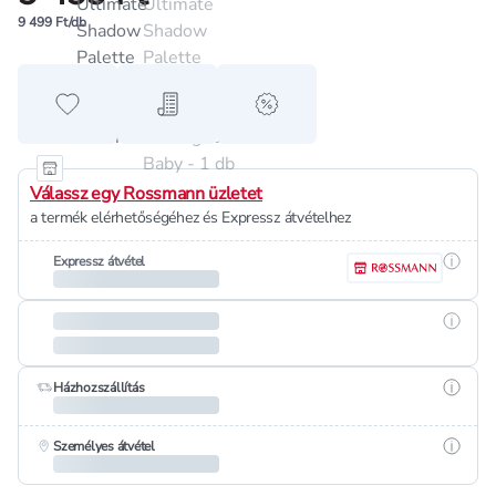
9 499 Ft/db
Hozzáadás a kedvencekhez
Hozzáadás a bevásárló listához
alert when on sale
Válassz egy Rossmann üzletet
a termék elérhetőségéhez és Expressz átvételhez
Részle
Expressz átvétel
Részle
Részle
Házhozszállítás
Részle
Személyes átvétel