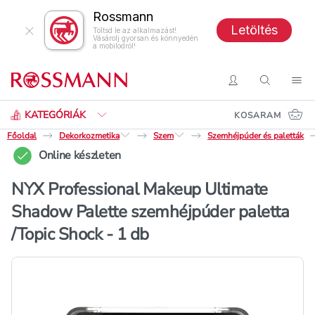
Rossmann
Letöltés
Töltsd le az alkalmazást!
Vásárolj gyorsan és könnyedén
a mobilodról!
Keresés
Belépés
Keresés
Nav
KATEGÓRIÁK
KOSARAM
Főoldal
Dekorkozmetika
Szem
Szemhéjpúder és paletták
Online készleten
NYX Professional Makeup Ultimate
Shadow Palette szemhéjpúder paletta
/Topic Shock - 1 db