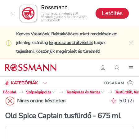
Rossmann
Letöltés
Töltsd le az alkalmazást!
Vásárolj gyorsan és könnyedén
a mobilodról!
Kedves Vásárlónk! Raktárköltözés miatt rendeléseinket
jelenleg kizárólag
Expressz bolti átvétellel
tudjuk
clo
teljesíteni. Köszönjük megértését és türelmét!
Keresés
Belépés
Keresés
Nav
KATEGÓRIÁK
KOSARAM
Főoldal
Szépségápolás
Testápolás és fürdés
Tusfürdők, fü
Értékelé
Nincs online készleten
5.0
(
2
)
Old Spice Captain tusfürdő - 675 ml