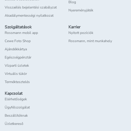
Blog
Visszaélés bejelentési szabályzat
Nyereményjáték
Akadálymentességi nyilatkozat
Szolgáltatások
Karrier
Rossmann mobil app
Nyitott pozíciók
Cewe Foto Shop
Rossmann, mint munkahely
Ajándékkártya
Egészségpénztár
Vízparti üzletek
Virtuális tükör
Terméktesztelés
Kapcsolat
Elérhetőségek
Ügyfélszolgálat
Beszállítóknak
Üzletkereső