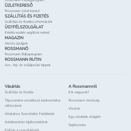
Rossmann Hűségprogram
ÜZLETKERESŐ
Rossmann üzlet kereső
SZÁLLÍTÁS ÉS FIZETÉS
Szállítási és fizetési információk
ÜGYFÉLSZOLGÁLAT
Kérdés esetén segítünk neked
MAGAZIN
Akciós újságok
ROSSMANÓ
Rossmann Babaprogram
ROSSMANN RUTIN
Arc-, haj- és szájápolási tippek
Vásárlás
A Rossmannról
Szállítás és fizetés
Kik vagyunk?
Tápszerekre vonatkozó kedvezmény
Rossmann minőség
változások
Víziónk
Általános Szerződési Feltételek
Egy zöldebb világért
Adatkezelési tájékoztatóink
Sajtószoba
Elállás a szerződéstől