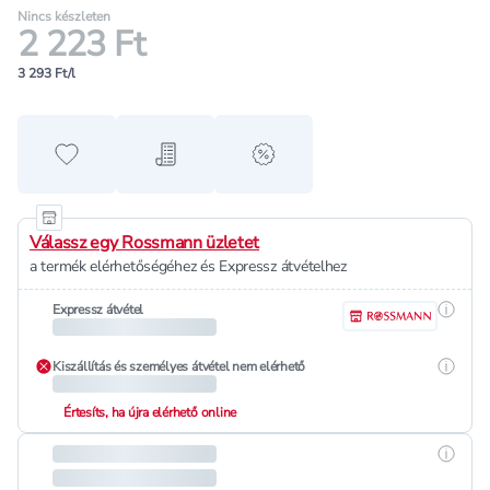
Nincs készleten
2 223 Ft
3 293 Ft/l
Hozzáadás a kedvencekhez
Hozzáadás a bevásárló listához
alert when on sale
Válassz egy Rossmann üzletet
a termék elérhetőségéhez és Expressz átvételhez
Részle
Expressz átvétel
Részle
Kiszállítás és személyes átvétel nem elérhető
Értesíts, ha újra elérhető online
Részle