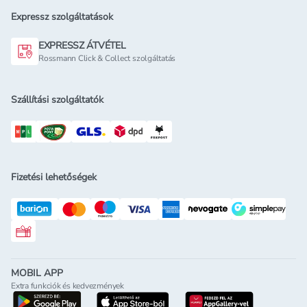
Expressz szolgáltatások
EXPRESSZ ÁTVÉTEL
Rossmann Click & Collect szolgáltatás
Szállítási szolgáltatók
Fizetési lehetőségek
Rossmann ajándékkártya
MOBIL APP
Extra funkciók és kedvezmények
letöltés a google-play-röl
letöltés az app-store-ból
letöltés h