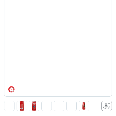
árréscsökkentés