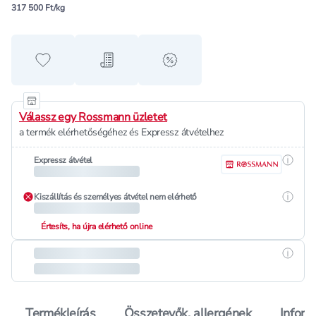
317 500 Ft/kg
Hozzáadás a kedvencekhez
Hozzáadás a bevásárló listához
alert when on sale
Válassz egy Rossmann üzletet
a termék elérhetőségéhez és Expressz átvételhez
Részle
Expressz átvétel
Részle
Kiszállítás és személyes átvétel nem elérhető
Értesíts, ha újra elérhető online
Részle
Termékleírás
Összetevők, allergének
Inform