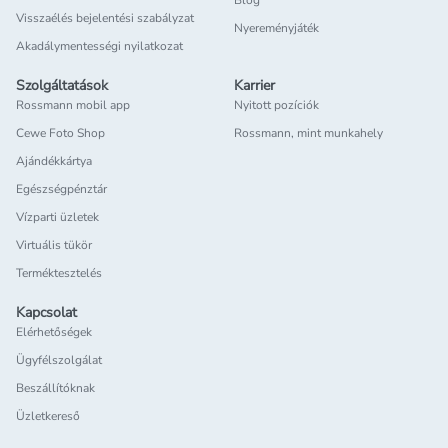
Blog
Visszaélés bejelentési szabályzat
Nyereményjáték
Akadálymentességi nyilatkozat
Szolgáltatások
Karrier
Rossmann mobil app
Nyitott pozíciók
Cewe Foto Shop
Rossmann, mint munkahely
Ajándékkártya
Egészségpénztár
Vízparti üzletek
Virtuális tükör
Terméktesztelés
Kapcsolat
Elérhetőségek
Ügyfélszolgálat
Beszállítóknak
Üzletkereső