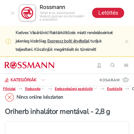
Rossmann
Letöltés
Töltsd le az alkalmazást!
Vásárolj gyorsan és könnyedén
a mobilodról!
Kedves Vásárlónk! Raktárköltözés miatt rendeléseinket
jelenleg kizárólag
Expressz bolti átvétellel
tudjuk
clo
teljesíteni. Köszönjük megértését és türelmét!
Keresés
Belépés
Keresés
Nav
KATEGÓRIÁK
KOSARAM
Főoldal
Egészség
Egészségügyi eszközök
Eszközök
O
Nincs online készleten
Oriherb inhalátor mentával - 2,8 g