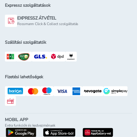
Expressz szolgáltatások
EXPRESSZ ÁTVÉTEL
Rossmann Click & Collect szolgáltatás
Szállítási szolgáltatók
Fizetési lehetőségek
Rossmann ajándékkártya
MOBIL APP
Extra funkciók és kedvezmények
letöltés a google-play-röl
letöltés az app-store-ból
letöltés h