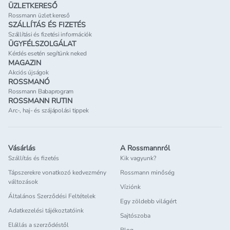
ÜZLETKERESŐ
Rossmann üzlet kereső
SZÁLLÍTÁS ÉS FIZETÉS
Szállítási és fizetési információk
ÜGYFÉLSZOLGÁLAT
Kérdés esetén segítünk neked
MAGAZIN
Akciós újságok
ROSSMANÓ
Rossmann Babaprogram
ROSSMANN RUTIN
Arc-, haj- és szájápolási tippek
Vásárlás
A Rossmannról
Szállítás és fizetés
Kik vagyunk?
Tápszerekre vonatkozó kedvezmény
Rossmann minőség
változások
Víziónk
Általános Szerződési Feltételek
Egy zöldebb világért
Adatkezelési tájékoztatóink
Sajtószoba
Elállás a szerződéstől