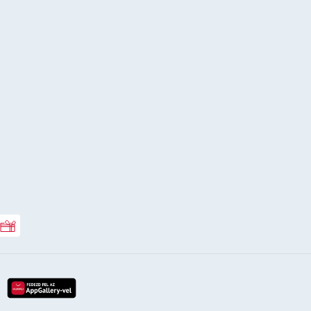
Rossmann ajándékkártya
lay-röl
etöltés az app-store-ból
letöltés huawei app-galery-böl