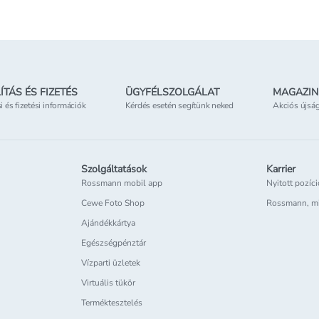
ÍTÁS ÉS FIZETÉS
ÜGYFÉLSZOLGÁLAT
MAGAZIN
si és fizetési információk
Kérdés esetén segítünk neked
Akciós újsá
Szolgáltatások
Karrier
Rossmann mobil app
Nyitott pozíc
Cewe Foto Shop
Rossmann, m
Ajándékkártya
Egészségpénztár
Vízparti üzletek
Virtuális tükör
Terméktesztelés