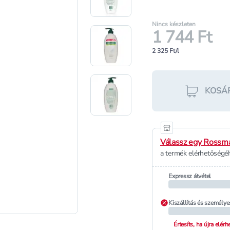
Nincs készleten
1 744 Ft
2 325 Ft/l
KOSÁ
Válassz egy Rossma
a termék elérhetőségéh
Expressz átvétel
Kiszállítás és személye
Értesíts, ha újra elér