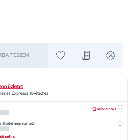
RBA TESZEM
Hozzáadás a kedvencekhez
Hozzáadás a bevásárló l
alert when o
nn üzletet
ez és Expressz átvételhez
Részletek
Részletek
s átvétel nem elérhető
hető online