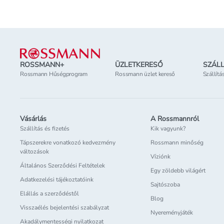
Lábléc
ROSSMANN+
ÜZLETKERESŐ
SZÁLL
Rossmann Hűségprogram
Rossmann üzlet kereső
Szállítá
Vásárlás
A Rossmannról
Szállítás és fizetés
Kik vagyunk?
Tápszerekre vonatkozó kedvezmény
Rossmann minőség
változások
Víziónk
Általános Szerződési Feltételek
Egy zöldebb világért
Adatkezelési tájékoztatóink
Sajtószoba
Elállás a szerződéstől
Blog
Visszaélés bejelentési szabályzat
Nyereményjáték
Akadálymentességi nyilatkozat