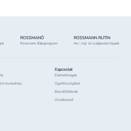
ROSSMANÓ
ROSSMANN RUTIN
gok
Rossmann Babaprogram
Arc-, haj- és szájápolási tippek
Kapcsolat
iók
Elérhetőségek
int munkahely
Ügyfélszolgálat
Beszállítóknak
Üzletkereső