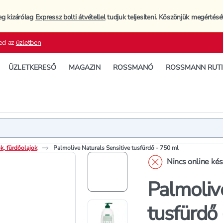
eg kizárólag
Expressz bolti átvétellel
tudjuk teljesíteni. Köszönjük megértésé
ed az
üzletben
ÜZLETKERESŐ
MAGAZIN
ROSSMANÓ
ROSSMANN RUT
Termék
Termékleí
k, fürdőolajok
Palmolive Naturals Sensitive tusfürdő - 750 ml
Nincs online ké
Palmoliv
tusfürdő