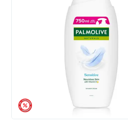
árréscsökkentés