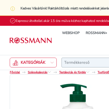
Kedves Vásárlónk! Raktárköltözés miatt rendeléseinket jelenl
Expressz átvétellel akár 1.5 óra múlva kézhez kaphatod rendelés
WEBSHOP
ROSSMANN+
Keresés
KATEGÓRIÁK
Főoldal
Szépségápolás
Testápolás és fürdés
Tusfürdő