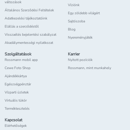
változások
Víziónk
Általános Szerződési Feltételek
Egy zöldebb világért
Adatkezelési tájékoztatóink
Sajtószoba
Elállás a szerződéstől
Blog
Visszaélés bejelentési szabályzat
Nyereményjáték
Akadálymentességi nyilatkozat
Szolgáltatások
Karrier
Rossmann mobil app
Nyitott pozíciók
Cewe Foto Shop
Rossmann, mint munkahely
Ajándékkártya
Egészségpénztár
Vízparti üzletek
Virtuális tükör
Terméktesztelés
Kapcsolat
Elérhetőségek