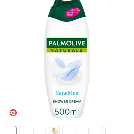
árréscsökkentés