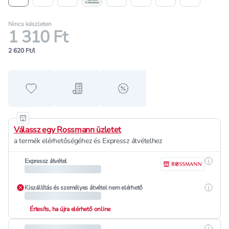
Nincs készleten
1 310 Ft
2 620 Ft/l
Hozzáadás a kedvencekhez
Hozzáadás a bevásárló listához
alert when on sale
Válassz egy Rossmann üzletet
a termék elérhetőségéhez és Expressz átvételhez
Részle
Expressz átvétel
Részle
Kiszállítás és személyes átvétel nem elérhető
Értesíts, ha újra elérhető online
Részle