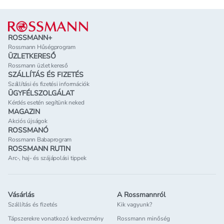
Lábléc
ROSSMANN+
Rossmann Hűségprogram
ÜZLETKERESŐ
Rossmann üzlet kereső
SZÁLLÍTÁS ÉS FIZETÉS
Szállítási és fizetési információk
ÜGYFÉLSZOLGÁLAT
Kérdés esetén segítünk neked
MAGAZIN
Akciós újságok
ROSSMANÓ
Rossmann Babaprogram
ROSSMANN RUTIN
Arc-, haj- és szájápolási tippek
Vásárlás
A Rossmannról
Szállítás és fizetés
Kik vagyunk?
Tápszerekre vonatkozó kedvezmény
Rossmann minőség