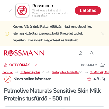
Rossmann
Letöltés
Töltsd le az alkalmazást!
Vásárolj gyorsan és könnyedén
a mobilodról!
Kedves Vásárlónk! Raktárköltözés miatt rendeléseinket
jelenleg kizárólag
Expressz bolti átvétellel
tudjuk
clo
teljesíteni. Köszönjük megértését és türelmét!
Keresés
Belépés
Keresés
Nav
KATEGÓRIÁK
KOSARAM
Főoldal
Szépségápolás
Testápolás és fürdés
Tusfürdők, fü
Értékelé
Nincs online készleten
4.8
(
5
)
Palmolive Naturals Sensitive Skin Milk
Proteins tusfürdő - 500 ml