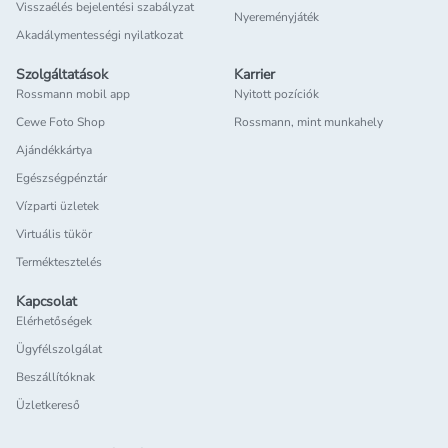
Visszaélés bejelentési szabályzat
Nyereményjáték
Akadálymentességi nyilatkozat
Szolgáltatások
Karrier
Rossmann mobil app
Nyitott pozíciók
Cewe Foto Shop
Rossmann, mint munkahely
Ajándékkártya
Egészségpénztár
Vízparti üzletek
Virtuális tükör
Terméktesztelés
Kapcsolat
Elérhetőségek
Ügyfélszolgálat
Beszállítóknak
Üzletkereső