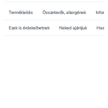
Termékleírás
Összetevők, allergének
Inform
Ezek is érdekelhetnek
Neked ajánljuk
Hason