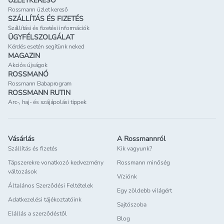
ÜZLETKERESŐ
Rossmann üzlet kereső
SZÁLLÍTÁS ÉS FIZETÉS
Szállítási és fizetési információk
ÜGYFÉLSZOLGÁLAT
Kérdés esetén segítünk neked
MAGAZIN
Akciós újságok
ROSSMANÓ
Rossmann Babaprogram
ROSSMANN RUTIN
Arc-, haj- és szájápolási tippek
Vásárlás
A Rossmannról
Szállítás és fizetés
Kik vagyunk?
Tápszerekre vonatkozó kedvezmény
Rossmann minőség
változások
Víziónk
Általános Szerződési Feltételek
Egy zöldebb világért
Adatkezelési tájékoztatóink
Sajtószoba
Elállás a szerződéstől
Blog