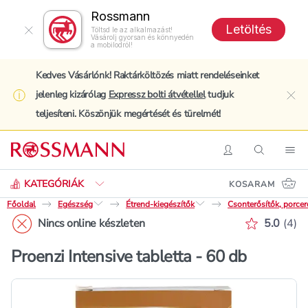
Rossmann
Letöltés
Töltsd le az alkalmazást!
Vásárolj gyorsan és könnyedén
a mobilodról!
Kedves Vásárlónk! Raktárköltözés miatt rendeléseinket
jelenleg kizárólag
Expressz bolti átvétellel
tudjuk
clo
teljesíteni. Köszönjük megértését és türelmét!
Keresés
Belépés
Keresés
Nav
KATEGÓRIÁK
KOSARAM
Főoldal
Egészség
Étrend-kiegészítők
Csonterősítők, porcer
Értékelé
Nincs online készleten
5.0
(
4
)
Proenzi Intensive tabletta - 60 db