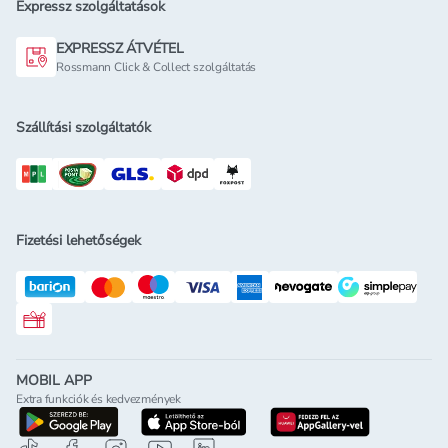
Expressz szolgáltatások
EXPRESSZ ÁTVÉTEL
Rossmann Click & Collect szolgáltatás
Szállítási szolgáltatók
Fizetési lehetőségek
Rossmann ajándékkártya
MOBIL APP
Extra funkciók és kedvezmények
letöltés a google-play-röl
letöltés az app-store-ból
letöltés h