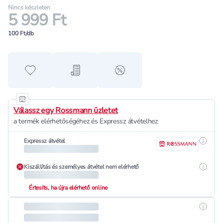
Nincs készleten
5 999 Ft
100 Ft/db
Hozzáadás a kedvencekhez
Hozzáadás a bevásárló listához
alert when on sale
Válassz egy Rossmann üzletet
a termék elérhetőségéhez és Expressz átvételhez
Részle
Expressz átvétel
Részle
Kiszállítás és személyes átvétel nem elérhető
Értesíts, ha újra elérhető online
Részle