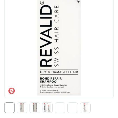
árréscsökkentés