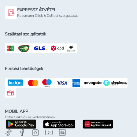
EXPRESSZ ÁTVÉTEL
Rossmann Click & Collect szolgáltatás
Szállítási szolgáltatók
Fizetési lehetőségek
Rossmann ajándékkártya
MOBIL APP
Extra funkciók és kedvezmények
letöltés a google-play-röl
letöltés az app-store-ból
letöltés h