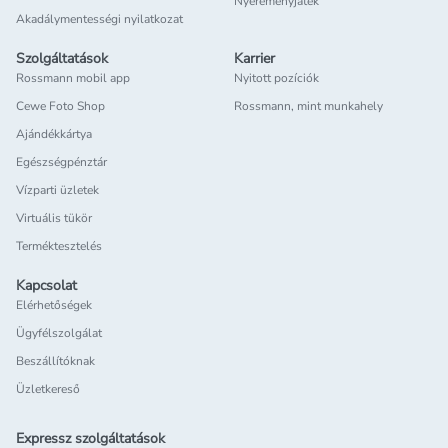
Nyereményjáték
Akadálymentességi nyilatkozat
Szolgáltatások
Karrier
Rossmann mobil app
Nyitott pozíciók
Cewe Foto Shop
Rossmann, mint munkahely
Ajándékkártya
Egészségpénztár
Vízparti üzletek
Virtuális tükör
Terméktesztelés
Kapcsolat
Elérhetőségek
Ügyfélszolgálat
Beszállítóknak
Üzletkereső
Expressz szolgáltatások