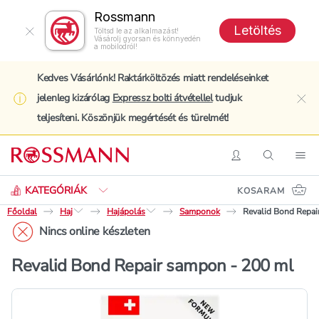
Rossmann
Letöltés
Töltsd le az alkalmazást!
Vásárolj gyorsan és könnyedén
a mobilodról!
Kedves Vásárlónk! Raktárköltözés miatt rendeléseinket
jelenleg kizárólag
Expressz bolti átvétellel
tudjuk
clo
teljesíteni. Köszönjük megértését és türelmét!
Keresés
Belépés
Keresés
Nav
KATEGÓRIÁK
KOSARAM
Főoldal
Haj
Hajápolás
Samponok
Revalid Bond Repai
Nincs online készleten
Revalid Bond Repair sampon - 200 ml