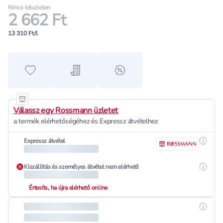
Nincs készleten
2 662 Ft
13 310 Ft/l
Hozzáadás a kedvencekhez
Hozzáadás a bevásárló listához
alert when on sale
Válassz egy Rossmann üzletet
a termék elérhetőségéhez és Expressz átvételhez
Részle
Expressz átvétel
Részle
Kiszállítás és személyes átvétel nem elérhető
Értesíts, ha újra elérhető online
Részle