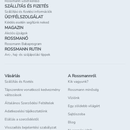
Rossmann üzlet kereső
SZÁLLÍTÁS ÉS FIZETÉS
Szállítási és fizetési információk
ÜGYFÉLSZOLGÁLAT
Kérdés esetén segítünk neked
MAGAZIN
Akciós újságok
ROSSMANÓ
Rossmann Babaprogram
ROSSMANN RUTIN
Arc-, haj- és szájápolási tippek
Vásárlás
A Rossmannról
Szállítás és fizetés
Kik vagyunk?
Tápszerekre vonatkozó kedvezmény
Rossmann minőség
változások
Víziónk
Általános Szerződési Feltételek
Egy zöldebb világért
Adatkezelési tájékoztatóink
Sajtószoba
Elállás a szerződéstől
Blog
Visszaélés bejelentési szabályzat