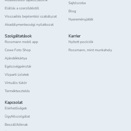
Adatkezelési tájékoztatóink
Sajtószoba
Elállás a szerződéstől
Blog
Visszaélés bejelentési szabályzat
Nyereményjáték
Akadálymentességi nyilatkozat
Szolgáltatások
Karrier
Rossmann mobil app
Nyitott pozíciók
Cewe Foto Shop
Rossmann, mint munkahely
Ajándékkártya
Egészségpénztár
Vízparti üzletek
Virtuális tükör
Terméktesztelés
Kapcsolat
Elérhetőségek
Ügyfélszolgálat
Beszállítóknak