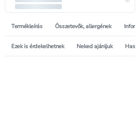
Termékleírás
Összetevők, allergének
Inform
Ezek is érdekelhetnek
Neked ajánljuk
Hason