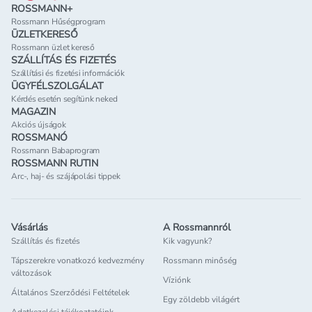
ROSSMANN+
Rossmann Hűségprogram
ÜZLETKERESŐ
Rossmann üzlet kereső
SZÁLLÍTÁS ÉS FIZETÉS
Szállítási és fizetési információk
ÜGYFÉLSZOLGÁLAT
Kérdés esetén segítünk neked
MAGAZIN
Akciós újságok
ROSSMANÓ
Rossmann Babaprogram
ROSSMANN RUTIN
Arc-, haj- és szájápolási tippek
Vásárlás
A Rossmannról
Szállítás és fizetés
Kik vagyunk?
Tápszerekre vonatkozó kedvezmény
Rossmann minőség
változások
Víziónk
Általános Szerződési Feltételek
Egy zöldebb világért