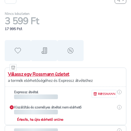
Nincs készleten
3 599 Ft
17 995 Ft/l
Hozzáadás a kedvencekhez
Hozzáadás a bevásárló listához
alert when on sale
Válassz egy Rossmann üzletet
a termék elérhetőségéhez és Expressz átvételhez
Részle
Expressz átvétel
Részle
Kiszállítás és személyes átvétel nem elérhető
Értesíts, ha újra elérhető online
Részle