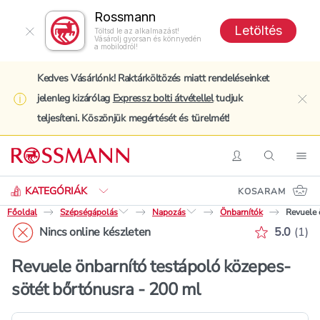
Rossmann
Letöltés
Töltsd le az alkalmazást!
Vásárolj gyorsan és könnyedén
a mobilodról!
Kedves Vásárlónk! Raktárköltözés miatt rendeléseinket
jelenleg kizárólag
Expressz bolti átvétellel
tudjuk
clo
teljesíteni. Köszönjük megértését és türelmét!
Keresés
Belépés
Keresés
Nav
KATEGÓRIÁK
KOSARAM
Főoldal
Szépségápolás
Napozás
Önbarnítók
Revuele 
Értékelé
Nincs online készleten
5.0
(
1
)
Revuele önbarnító testápoló közepes-
sötét bőrtónusra - 200 ml