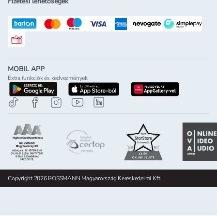
Fizetési lehetőségek
Rossmann ajándékkártya
MOBIL APP
Extra funkciók és kedvezmények
letöltés a google-play-röl
letöltés az app-store-ból
letöltés h
Copyright 2026 ROSSMANN Magyarország Kereskedelmi Kft.