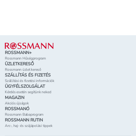
Lábléc
ROSSMANN+
Rossmann Hűségprogram
ÜZLETKERESŐ
Rossmann üzlet kereső
SZÁLLÍTÁS ÉS FIZETÉS
Szállítási és fizetési információk
ÜGYFÉLSZOLGÁLAT
Kérdés esetén segítünk neked
MAGAZIN
Akciós újságok
ROSSMANÓ
Rossmann Babaprogram
ROSSMANN RUTIN
Arc-, haj- és szájápolási tippek