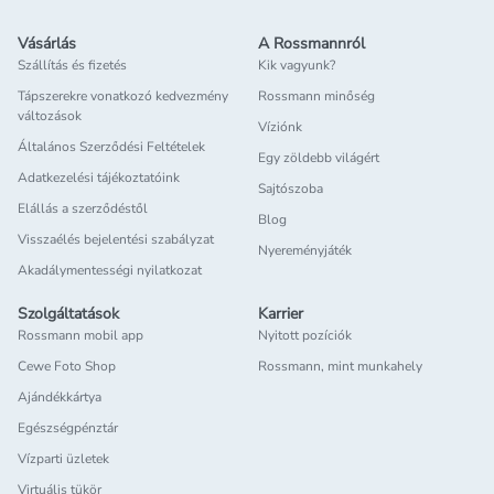
Vásárlás
A Rossmannról
Szállítás és fizetés
Kik vagyunk?
Tápszerekre vonatkozó kedvezmény
Rossmann minőség
változások
Víziónk
Általános Szerződési Feltételek
Egy zöldebb világért
Adatkezelési tájékoztatóink
Sajtószoba
Elállás a szerződéstől
Blog
Visszaélés bejelentési szabályzat
Nyereményjáték
Akadálymentességi nyilatkozat
Szolgáltatások
Karrier
Rossmann mobil app
Nyitott pozíciók
Cewe Foto Shop
Rossmann, mint munkahely
Ajándékkártya
Egészségpénztár
Vízparti üzletek
Virtuális tükör