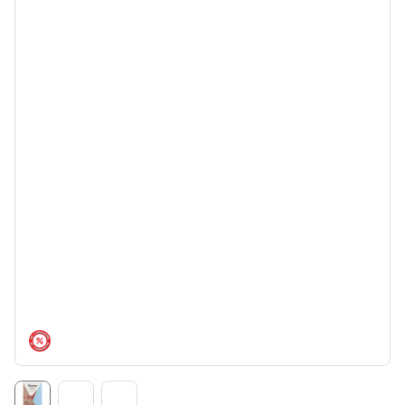
árréscsökkentés