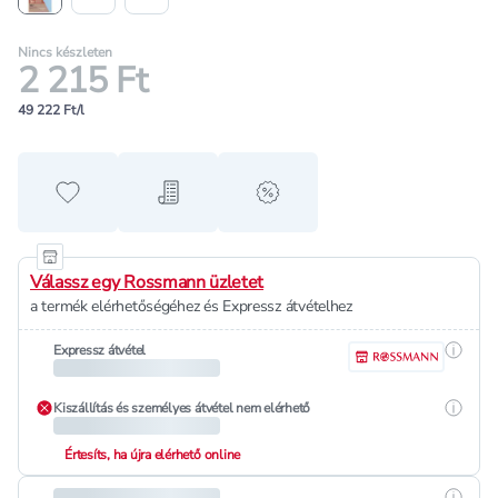
Nincs készleten
2 215 Ft
49 222 Ft/l
Hozzáadás a kedvencekhez
Hozzáadás a bevásárló listához
alert when on sale
Válassz egy Rossmann üzletet
a termék elérhetőségéhez és Expressz átvételhez
Részle
Expressz átvétel
Részle
Kiszállítás és személyes átvétel nem elérhető
Értesíts, ha újra elérhető online
Részle