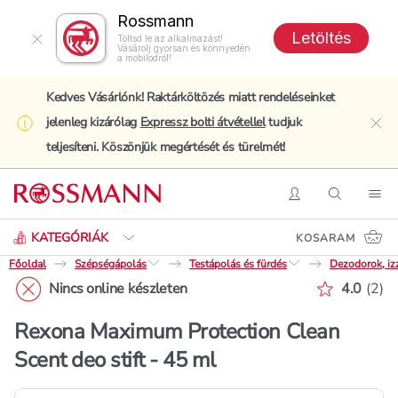
Rossmann
Letöltés
Töltsd le az alkalmazást!
Vásárolj gyorsan és könnyedén
a mobilodról!
Kedves Vásárlónk! Raktárköltözés miatt rendeléseinket
jelenleg kizárólag
Expressz bolti átvétellel
tudjuk
clo
teljesíteni. Köszönjük megértését és türelmét!
Keresés
Belépés
Keresés
Nav
KATEGÓRIÁK
KOSARAM
Főoldal
Szépségápolás
Testápolás és fürdés
Dezodorok, iz
Értékelé
Nincs online készleten
4.0
(
2
)
Rexona Maximum Protection Clean
Scent deo stift - 45 ml