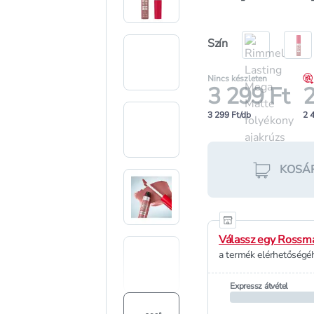
Szín
Nincs készleten
3 299 Ft
2
3 299 Ft/db
2 
KOSÁ
Válassz egy Rossma
a termék elérhetőségéh
Expressz átvétel