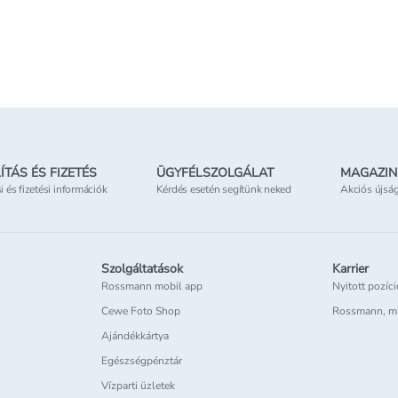
Kosárba teszem
Kosárba teszem
Online elérhető
Csak o
etben
Elérhetőség
az üzletben
ÍTÁS ÉS FIZETÉS
ÜGYFÉLSZOLGÁLAT
MAGAZIN
si és fizetési információk
Kérdés esetén segítünk neked
Akciós újsá
Szolgáltatások
Karrier
Rossmann mobil app
Nyitott pozíc
Cewe Foto Shop
Rossmann, m
Ajándékkártya
Egészségpénztár
Vízparti üzletek