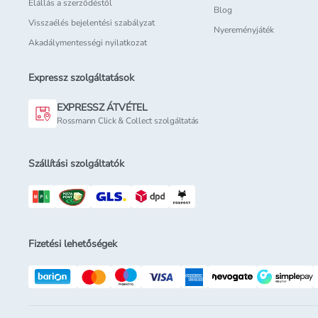
Elállás a szerződéstől
Blog
Visszaélés bejelentési szabályzat
Nyereményjáték
Akadálymentességi nyilatkozat
Expressz szolgáltatások
EXPRESSZ ÁTVÉTEL
Rossmann Click & Collect szolgáltatás
Szállítási szolgáltatók
Fizetési lehetőségek