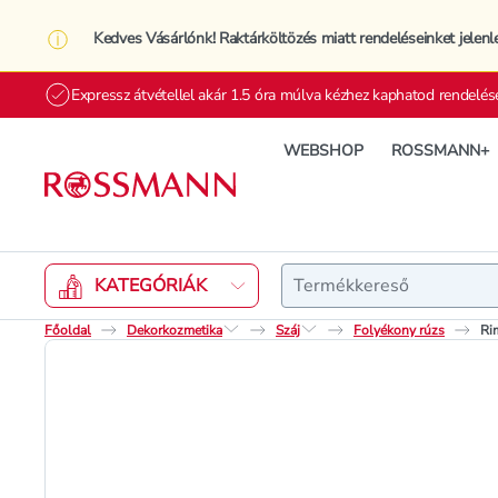
Kedves Vásárlónk! Raktárköltözés miatt rendeléseinket jelenl
Expressz átvétellel akár 1.5 óra múlva kézhez kaphatod rendelés
WEBSHOP
ROSSMANN+
Keresés
KATEGÓRIÁK
Főoldal
Dekorkozmetika
Száj
Folyékony rúzs
Ri