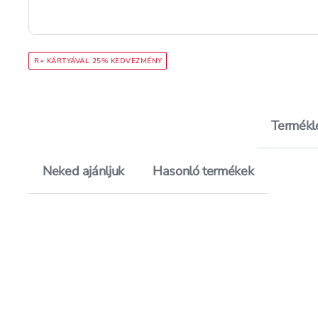
R+ KÁRTYÁVAL 25% KEDVEZMÉNY
Termékl
Neked ajánljuk
Hasonló termékek
Hozzáadás a kedvencekhez, Ri
Mentés a bevásárló listára, R