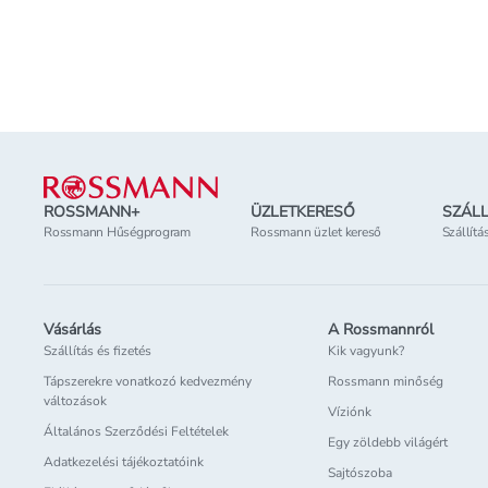
Kosárba teszem
Online elérhető
Online elérhető
Elérhetőség
az üzletben
Elérhetőség
az üzl
Lábléc
ROSSMANN+
ÜZLETKERESŐ
SZÁLL
Rossmann Hűségprogram
Rossmann üzlet kereső
Szállítá
Vásárlás
A Rossmannról
Szállítás és fizetés
Kik vagyunk?
Tápszerekre vonatkozó kedvezmény
Rossmann minőség
változások
Víziónk
Általános Szerződési Feltételek
Egy zöldebb világért
Adatkezelési tájékoztatóink
Sajtószoba