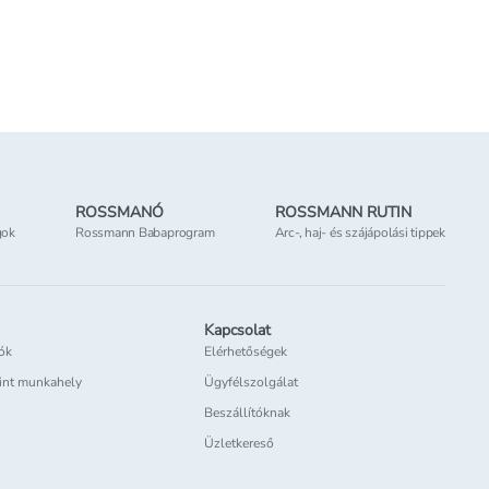
Kosárba teszem
Kosárba tesz
nline elérhető
Online elérhető
Elérhetőség
az üzletben
ROSSMANÓ
ROSSMANN RUTIN
gok
Rossmann Babaprogram
Arc-, haj- és szájápolási tippek
Kapcsolat
iók
Elérhetőségek
int munkahely
Ügyfélszolgálat
Beszállítóknak
Üzletkereső