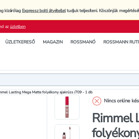
eg kizárólag
Expressz bolti átvétellel
tudjuk teljesíteni. Köszönjük megértésé
ed az
üzletben
ÜZLETKERESŐ
MAGAZIN
ROSSMANÓ
ROSSMANN RUT
Termék
Termékleí
mmel Lasting Mega Matte folyékony ajakrúzs /709 - 1 db
Nincs online ké
Rimmel L
folyékony