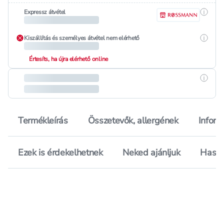
Részle
Expressz átvétel
Részle
Kiszállítás és személyes átvétel nem elérhető
Értesíts, ha újra elérhető online
Részle
Termékleírás
Összetevők, allergének
Inform
Ezek is érdekelhetnek
Neked ajánljuk
Hason