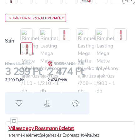
R+ KÁRTYÁVAL 25% KEDVEZMÉNY
Szín
Nincs készleten
ROSSMANN+ ÁR:
3 299 Ft
2 474 Ft
3 299 Ft/db
2 474 Ft/db
Hozzáadás a kedvencekhez
Hozzáadás a bevásárló listához
alert when on sale
Válassz egy Rossmann üzletet
a termék elérhetőségéhez és Expressz átvételhez