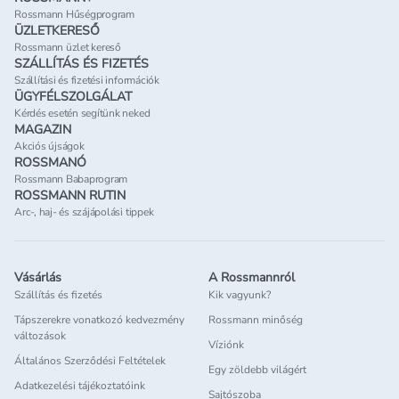
Rossmann Hűségprogram
ÜZLETKERESŐ
Rossmann üzlet kereső
SZÁLLÍTÁS ÉS FIZETÉS
Szállítási és fizetési információk
ÜGYFÉLSZOLGÁLAT
Kérdés esetén segítünk neked
MAGAZIN
Akciós újságok
ROSSMANÓ
Rossmann Babaprogram
ROSSMANN RUTIN
Arc-, haj- és szájápolási tippek
Vásárlás
A Rossmannról
Szállítás és fizetés
Kik vagyunk?
Tápszerekre vonatkozó kedvezmény
Rossmann minőség
változások
Víziónk
Általános Szerződési Feltételek
Egy zöldebb világért
Adatkezelési tájékoztatóink
Sajtószoba