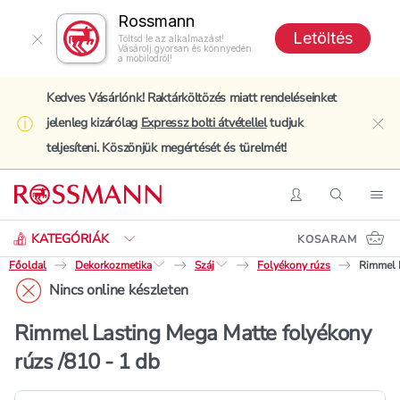
Rossmann
Letöltés
Töltsd le az alkalmazást!
Vásárolj gyorsan és könnyedén
a mobilodról!
Kedves Vásárlónk! Raktárköltözés miatt rendeléseinket
jelenleg kizárólag
Expressz bolti átvétellel
tudjuk
clo
teljesíteni. Köszönjük megértését és türelmét!
Keresés
Belépés
Keresés
Nav
KATEGÓRIÁK
KOSARAM
Főoldal
Dekorkozmetika
Száj
Folyékony rúzs
Rimmel L
Nincs online készleten
Rimmel Lasting Mega Matte folyékony
rúzs /810 - 1 db