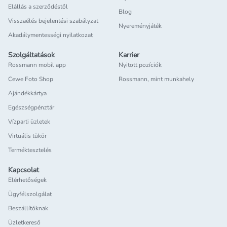
Elállás a szerződéstől
Blog
Visszaélés bejelentési szabályzat
Nyereményjáték
Akadálymentességi nyilatkozat
Szolgáltatások
Karrier
Rossmann mobil app
Nyitott pozíciók
Cewe Foto Shop
Rossmann, mint munkahely
Ajándékkártya
Egészségpénztár
Vízparti üzletek
Virtuális tükör
Terméktesztelés
Kapcsolat
Elérhetőségek
Ügyfélszolgálat
Beszállítóknak
Üzletkereső