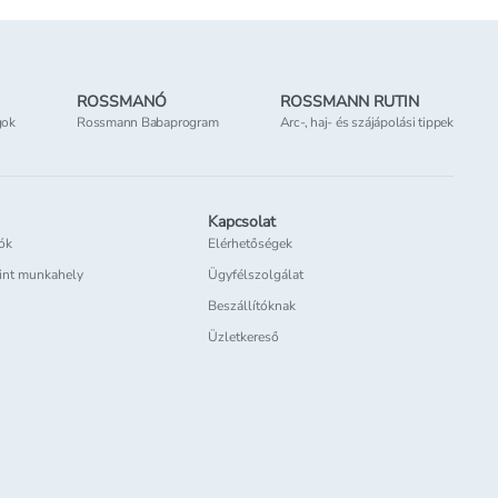
ROSSMANÓ
ROSSMANN RUTIN
gok
Rossmann Babaprogram
Arc-, haj- és szájápolási tippek
Kapcsolat
iók
Elérhetőségek
int munkahely
Ügyfélszolgálat
Beszállítóknak
Üzletkereső