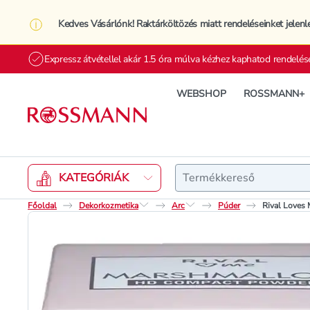
Kedves Vásárlónk! Raktárköltözés miatt rendeléseinket jelenl
Expressz átvétellel akár 1.5 óra múlva kézhez kaphatod rendelés
WEBSHOP
ROSSMANN+
Keresés
KATEGÓRIÁK
Főoldal
Dekorkozmetika
Arc
Púder
Rival Loves