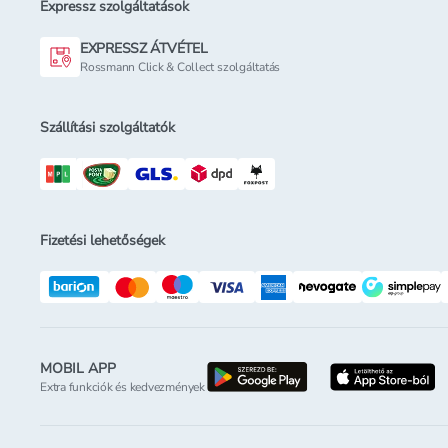
Expressz szolgáltatások
EXPRESSZ ÁTVÉTEL
Rossmann Click & Collect szolgáltatás
Szállítási szolgáltatók
Fizetési lehetőségek
MOBIL APP
letöltés a google-p
l
Extra funkciók és kedvezmények