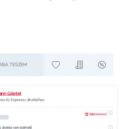
RBA TESZEM
Hozzáadás a kedvencekhez
Hozzáadás a bevásárló l
alert when o
nn üzletet
ez és Expressz átvételhez
Részletek
Részletek
s átvétel nem elérhető