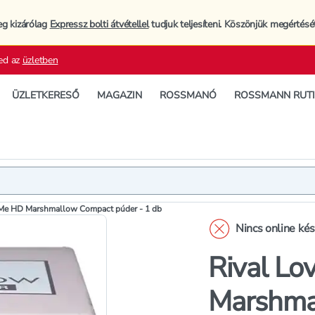
eg kizárólag
Expressz bolti átvétellel
tudjuk teljesíteni. Köszönjük megértésé
ed az
üzletben
ÜZLETKERESŐ
MAGAZIN
ROSSMANÓ
ROSSMANN RUT
Termék
Termékleí
 Me HD Marshmallow Compact púder - 1 db
Nincs online ké
Rival Lo
Marshma