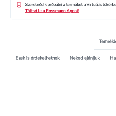
Szeretnéd kipróbálni a terméket a Virtuális tükörb
Töltsd le a Rossmann Appot!
Termékl
Ezek is érdekelhetnek
Neked ajánljuk
Ha
Értékelés pontszáma:
Értékelés pontszá
1.0
4.6
Hozzáadás a kedvencekhez, Riv
Mentés a bevásárló listára, Ri