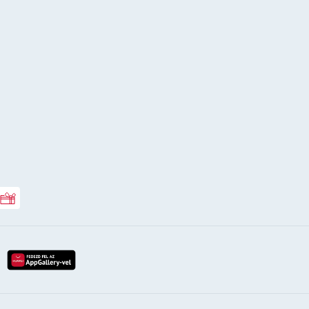
Rossmann ajándékkártya
lay-röl
etöltés az app-store-ból
letöltés huawei app-galery-böl