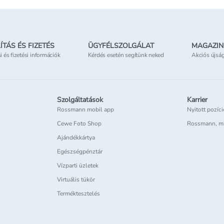
ÍTÁS ÉS FIZETÉS
ÜGYFÉLSZOLGÁLAT
MAGAZIN
si és fizetési információk
Kérdés esetén segítünk neked
Akciós újsá
Szolgáltatások
Karrier
Rossmann mobil app
Nyitott pozíc
Cewe Foto Shop
Rossmann, m
Ajándékkártya
Egészségpénztár
Vízparti üzletek
Virtuális tükör
Terméktesztelés