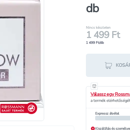
db
Nincs készleten
1 499 Ft
1 499 Ft/db
KOSÁ
Válassz egy Rossma
a termék elérhetőségéh
Rossmann saját termék
Expressz átvétel
Kiszállítás és személye