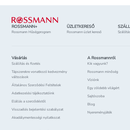
Lábléc
ROSSMANN+
ÜZLETKERESŐ
SZÁLL
Rossmann Hűségprogram
Rossmann üzlet kereső
Szállítá
Vásárlás
A Rossmannról
Szállítás és fizetés
Kik vagyunk?
Tápszerekre vonatkozó kedvezmény
Rossmann minőség
változások
Víziónk
Általános Szerződési Feltételek
Egy zöldebb világért
Adatkezelési tájékoztatóink
Sajtószoba
Elállás a szerződéstől
Blog
Visszaélés bejelentési szabályzat
Nyereményjáték
Akadálymentességi nyilatkozat