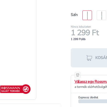
Szín
Nincs készleten
1 299 Ft
1 299 Ft/db
KOSÁ
Válassz egy Rossma
Rossmann saját termék
a termék elérhetőségéh
Expressz átvétel