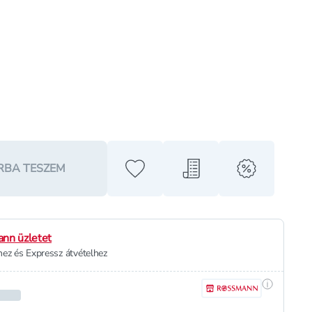
RBA TESZEM
Hozzáadás a kedvencekhez
Hozzáadás a bevásárló l
alert when o
nn üzletet
ez és Expressz átvételhez
Részletek