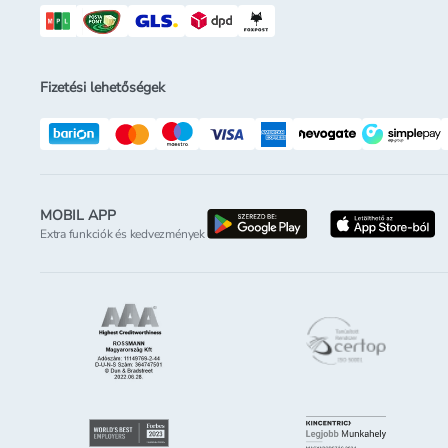
Fizetési lehetőségek
MOBIL APP
letöltés a google-p
l
Extra funkciók és kedvezmények