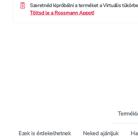
Szeretnéd kipróbálni a terméket a Virtuális tükörb
Töltsd le a Rossmann Appot!
Termékl
Ezek is érdekelhetnek
Neked ajánljuk
Ha