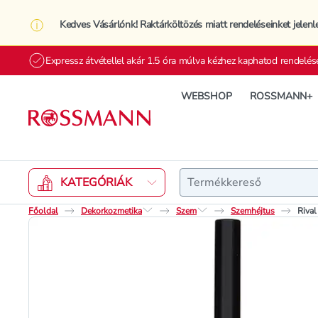
Kedves Vásárlónk! Raktárköltözés miatt rendeléseinket jelenl
Expressz átvétellel akár 1.5 óra múlva kézhez kaphatod rendelés
WEBSHOP
ROSSMANN+
Keresés
KATEGÓRIÁK
Főoldal
Dekorkozmetika
Szem
Szemhéjtus
Rival