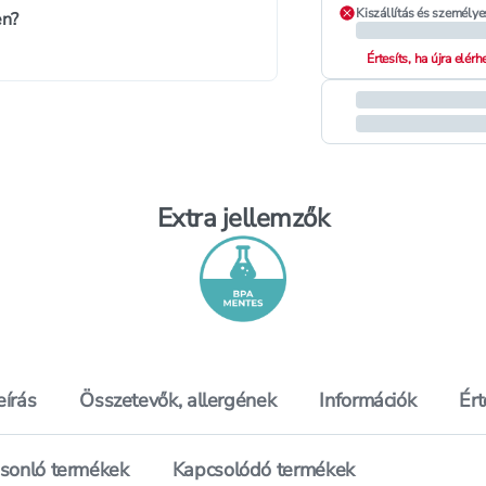
Kiszállítás és személye
en?
Értesíts, ha újra elér
Extra jellemzők
eírás
Összetevők, allergének
Információk
Ér
sonló termékek
Kapcsolódó termékek