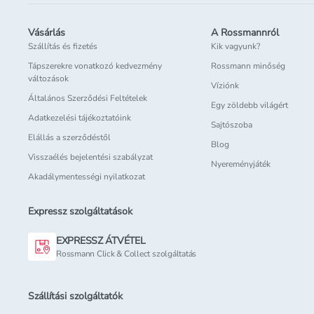
Vásárlás
A Rossmannról
Szállítás és fizetés
Kik vagyunk?
Tápszerekre vonatkozó kedvezmény
Rossmann minőség
változások
Víziónk
Általános Szerződési Feltételek
Egy zöldebb világért
Adatkezelési tájékoztatóink
Sajtószoba
Elállás a szerződéstől
Blog
Visszaélés bejelentési szabályzat
Nyereményjáték
Akadálymentességi nyilatkozat
Expressz szolgáltatások
EXPRESSZ ÁTVÉTEL
Rossmann Click & Collect szolgáltatás
Szállítási szolgáltatók