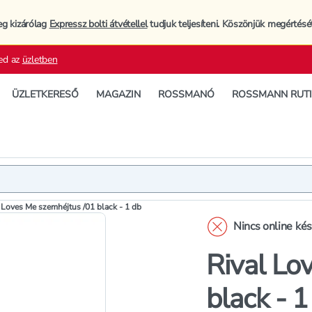
eg kizárólag
Expressz bolti átvétellel
tudjuk teljesíteni. Köszönjük megértésé
ed az
üzletben
ÜZLETKERESŐ
MAGAZIN
ROSSMANÓ
ROSSMANN RUT
Termék
Extra jell
 Loves Me szemhéjtus /01 black - 1 db
Nincs online ké
Rival Lo
black - 1