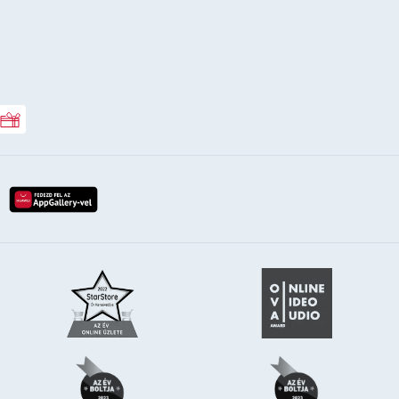
Rossmann ajándékkártya
lay-röl
etöltés az app-store-ból
letöltés huawei app-galery-böl