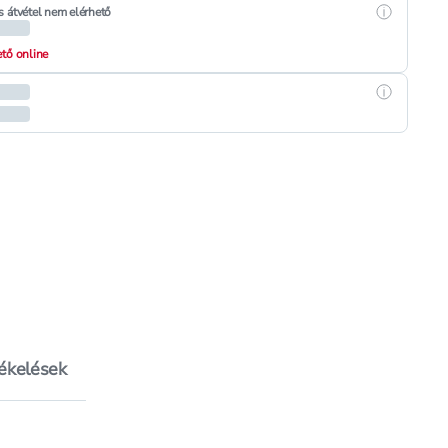
Részletek
s átvétel nem elérhető
hető online
Részletek
tékelések