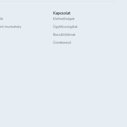
Kapcsolat
iók
Elérhetőségek
int munkahely
Ügyfélszolgálat
Beszállítóknak
Üzletkereső