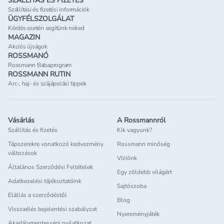
SZÁLLÍTÁS ÉS FIZETÉS
Szállítási és fizetési információk
ÜGYFÉLSZOLGÁLAT
Kérdés esetén segítünk neked
MAGAZIN
Akciós újságok
ROSSMANÓ
Rossmann Babaprogram
ROSSMANN RUTIN
Arc-, haj- és szájápolási tippek
Vásárlás
A Rossmannról
Szállítás és fizetés
Kik vagyunk?
Tápszerekre vonatkozó kedvezmény
Rossmann minőség
változások
Víziónk
Általános Szerződési Feltételek
Egy zöldebb világért
Adatkezelési tájékoztatóink
Sajtószoba
Elállás a szerződéstől
Blog
Visszaélés bejelentési szabályzat
Nyereményjáték
Akadálymentességi nyilatkozat