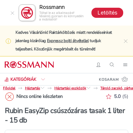
Rossmann
Letöltés
Töltsd le az alkalmazást!
Vásárolj gyorsan és könnyedén
a mobilodról!
Kedves Vásárlónk! Raktárköltözés miatt rendeléseinket
jelenleg kizárólag
Expressz bolti átvétellel
tudjuk
clo
teljesíteni. Köszönjük megértését és türelmét!
Keresés
Belépés
Keresés
Nav
KATEGÓRIÁK
KOSARAM
Főoldal
Háztartás
Háztartási eszközök
Tároló zacskó, zárha
Értékelé
Nincs online készleten
5.0
(
5
)
Rubin EasyZip csúszózáras tasak 1 liter
- 15 db