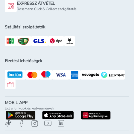
EXPRESSZ ÁTVÉTEL
Rossmann Click & Collect szolgáltatás
Szállítási szolgáltatók
Fizetési lehetőségek
Rossmann ajándékkártya
MOBIL APP
Extra funkciók és kedvezmények
letöltés a google-play-röl
letöltés az app-store-ból
letöltés h