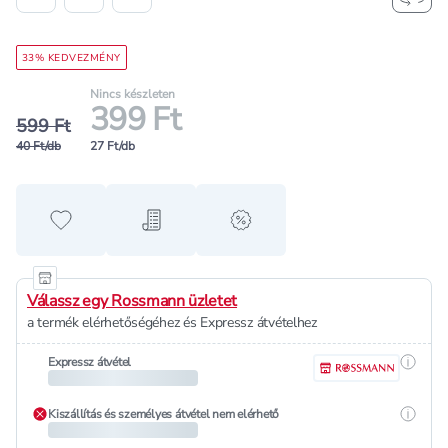
33% KEDVEZMÉNY
Nincs készleten
399 Ft
599 Ft
40 Ft/db
27 Ft/db
Hozzáadás a kedvencekhez
Hozzáadás a bevásárló listához
alert when on sale
Válassz egy Rossmann üzletet
a termék elérhetőségéhez és Expressz átvételhez
Részle
Expressz átvétel
Részle
Kiszállítás és személyes átvétel nem elérhető