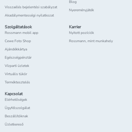
Blog
Visszaélés bejelentési szabályzat
Nyereményjáték
Akadálymentességi nyilatkozat
Szolgáltatások
Karrier
Rossmann mobil app
Nyitott pozíciók
Cewe Foto Shop
Rossmann, mint munkahely
Ajándékkártya
Egészségpénztár
Vízparti üzletek
Virtuális tükör
Terméktesztelés
Kapcsolat
Elérhetőségek
Ügyfélszolgálat
Beszállítóknak
Üzletkereső