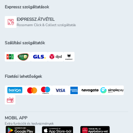
Expressz szolgáltatások
EXPRESSZ ÁTVÉTEL
Rossmann Click & Collect szolgáltatás
Szállítási szolgáltatók
Fizetési lehetőségek
Rossmann ajándékkártya
MOBIL APP
Extra funkciók és kedvezmények
letöltés a google-play-röl
letöltés az app-store-ból
letöltés h