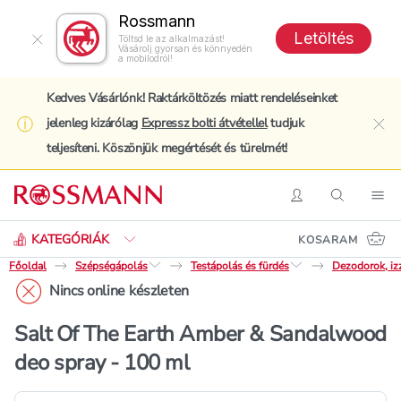
Rossmann
Letöltés
Töltsd le az alkalmazást!
Vásárolj gyorsan és könnyedén
a mobilodról!
Kedves Vásárlónk! Raktárköltözés miatt rendeléseinket
jelenleg kizárólag
Expressz bolti átvétellel
tudjuk
clo
teljesíteni. Köszönjük megértését és türelmét!
Keresés
Belépés
Keresés
Nav
KATEGÓRIÁK
KOSARAM
Főoldal
Szépségápolás
Testápolás és fürdés
Dezodorok, iz
Nincs online készleten
Salt Of The Earth Amber & Sandalwood
deo spray - 100 ml