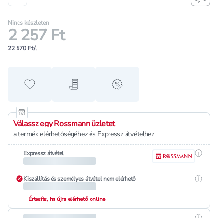
Nincs készleten
2 257 Ft
22 570 Ft/l
Hozzáadás a kedvencekhez
Hozzáadás a bevásárló listához
alert when on sale
Válassz egy Rossmann üzletet
a termék elérhetőségéhez és Expressz átvételhez
Részle
Expressz átvétel
Részle
Kiszállítás és személyes átvétel nem elérhető
Értesíts, ha újra elérhető online
Részle