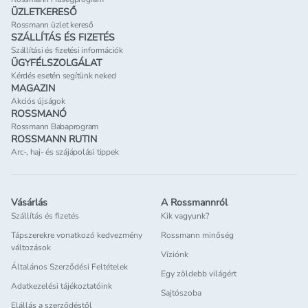
ÜZLETKERESŐ
Rossmann üzlet kereső
SZÁLLÍTÁS ÉS FIZETÉS
Szállítási és fizetési információk
ÜGYFÉLSZOLGÁLAT
Kérdés esetén segítünk neked
MAGAZIN
Akciós újságok
ROSSMANÓ
Rossmann Babaprogram
ROSSMANN RUTIN
Arc-, haj- és szájápolási tippek
Vásárlás
A Rossmannról
Szállítás és fizetés
Kik vagyunk?
Tápszerekre vonatkozó kedvezmény
Rossmann minőség
változások
Víziónk
Általános Szerződési Feltételek
Egy zöldebb világért
Adatkezelési tájékoztatóink
Sajtószoba
Elállás a szerződéstől