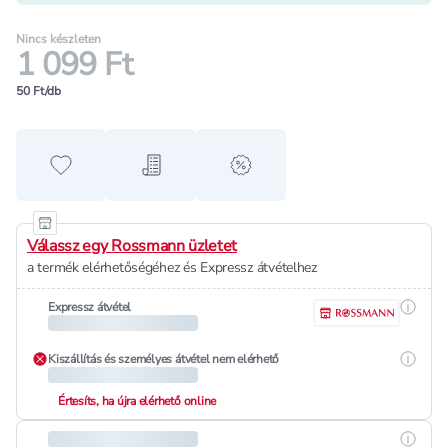
Nincs készleten
1 099 Ft
50 Ft/db
Hozzáadás a kedvencekhez
Hozzáadás a bevásárló listához
alert when on sale
Válassz egy Rossmann üzletet
a termék elérhetőségéhez és Expressz átvételhez
Részle
Expressz átvétel
Részle
Kiszállítás és személyes átvétel nem elérhető
Értesíts, ha újra elérhető online
Részle