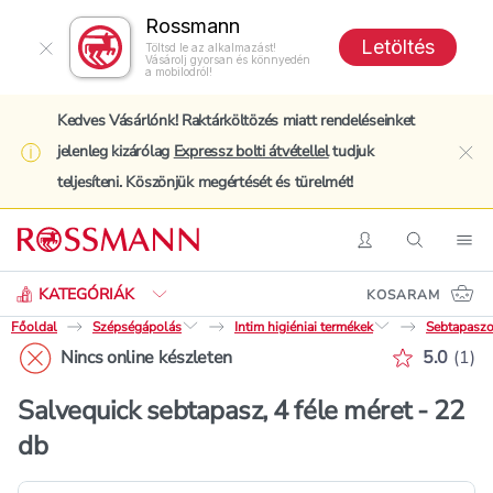
Rossmann
Letöltés
Töltsd le az alkalmazást!
Vásárolj gyorsan és könnyedén
a mobilodról!
Kedves Vásárlónk! Raktárköltözés miatt rendeléseinket
jelenleg kizárólag
Expressz bolti átvétellel
tudjuk
clo
teljesíteni. Köszönjük megértését és türelmét!
Keresés
Belépés
Keresés
Nav
KATEGÓRIÁK
KOSARAM
Főoldal
Szépségápolás
Intim higiéniai termékek
Sebtapaszo
Értékelé
Nincs online készleten
5.0
(
1
)
Salvequick sebtapasz, 4 féle méret - 22
db