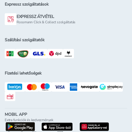
Expressz szolgáltatások
EXPRESSZ ÁTVÉTEL
Rossmann Click & Collect szolgáltatás
Szállítási szolgáltatók
Fizetési lehetőségek
Rossmann ajándékkártya
MOBIL APP
Extra funkciók és kedvezmények
letöltés a google-play-röl
letöltés az app-store-ból
letöltés h