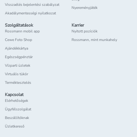
Visszaélés bejelentési szabályzat
Nyereményjáték
Akadálymentességi nyilatkozat
Szolgáltatások
Karrier
Rossmann mobil app
Nyitott pozíciók
Cewe Foto Shop
Rossmann, mint munkahely
Ajándékkártya
Egészségpénztár
Vízparti üzletek
Virtuális tükör
Terméktesztelés
Kapcsolat
Elérhetőségek
Ügyfélszolgálat
Beszállítóknak
Üzletkereső