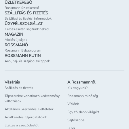
ÜZLETKERESŐ
Rossmann üzlet kereső
SZÁLLÍTÁS ÉS FIZETÉS
Szállítási és fizetési információk
ÜGYFÉLSZOLGÁLAT
Kérdés esetén segítünk neked
MAGAZIN
Akciós újságok
ROSSMANÓ
Rossmann Babaprogram
ROSSMANN RUTIN
Arc-, haj- és szájápolási tippek
Vásárlás
A Rossmannról
Szállítás és fizetés
Kik vagyunk?
Tápszerekre vonatkozó kedvezmény
Rossmann minőség
változások
Víziónk
Általános Szerződési Feltételek
Egy zöldebb világért
Adatkezelési tájékoztatóink
Sajtószoba
Elállás a szerződéstől
Blog