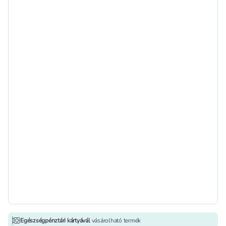
Egészségpénztári kártyávál
vásárolható termék