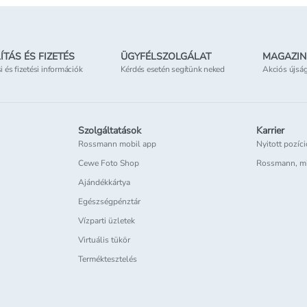
ÍTÁS ÉS FIZETÉS
ÜGYFÉLSZOLGÁLAT
MAGAZIN
si és fizetési információk
Kérdés esetén segítünk neked
Akciós újsá
Szolgáltatások
Karrier
Rossmann mobil app
Nyitott pozíc
Cewe Foto Shop
Rossmann, m
Ajándékkártya
Egészségpénztár
Vízparti üzletek
Virtuális tükör
Terméktesztelés