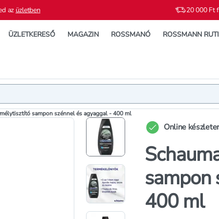
ed az
üzletben
20 000 Ft f
ÜZLETKERESŐ
MAGAZIN
ROSSMANÓ
ROSSMANN RUT
Termék
Termékleí
 mélytisztító sampon szénnel és agyaggal - 400 ml
Online készlete
Schauma f
sampon s
400 ml