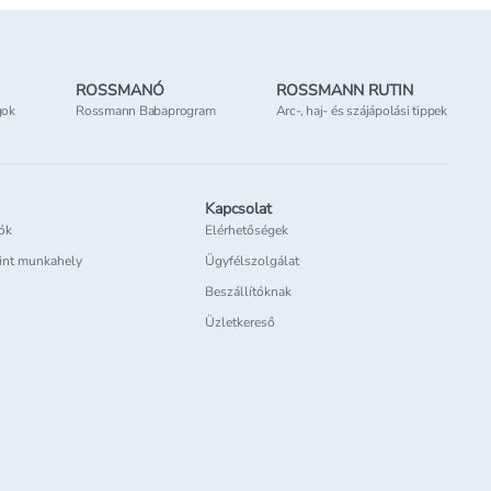
ROSSMANÓ
ROSSMANN RUTIN
gok
Rossmann Babaprogram
Arc-, haj- és szájápolási tippek
Kapcsolat
iók
Elérhetőségek
int munkahely
Ügyfélszolgálat
Beszállítóknak
Üzletkereső