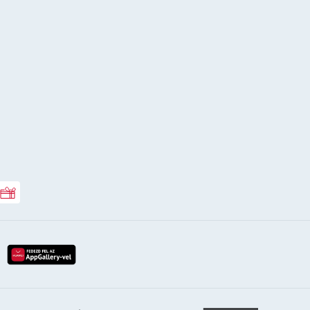
Rossmann ajándékkártya
lay-röl
etöltés az app-store-ból
letöltés huawei app-galery-böl