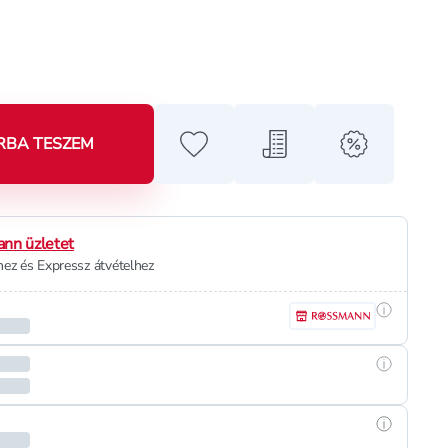
RBA TESZEM
Hozzáadás a kedvencekhez
Hozzáadás a bevásárló l
alert when o
nn üzletet
ez és Expressz átvételhez
Részletek
Részletek
Részletek