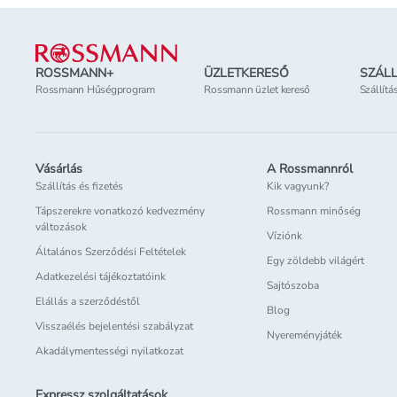
Lábléc
ROSSMANN+
ÜZLETKERESŐ
SZÁLL
Rossmann Hűségprogram
Rossmann üzlet kereső
Szállítá
Vásárlás
A Rossmannról
Szállítás és fizetés
Kik vagyunk?
Tápszerekre vonatkozó kedvezmény
Rossmann minőség
változások
Víziónk
Általános Szerződési Feltételek
Egy zöldebb világért
Adatkezelési tájékoztatóink
Sajtószoba
Elállás a szerződéstől
Blog
Visszaélés bejelentési szabályzat
Nyereményjáték
Akadálymentességi nyilatkozat
Expressz szolgáltatások