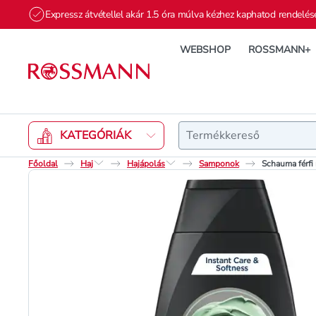
Expressz átvétellel akár 1.5 óra múlva kézhez kaphatod rendelés
WEBSHOP
ROSSMANN+
Keresés
KATEGÓRIÁK
Főoldal
Haj
Hajápolás
Samponok
Schauma férfi