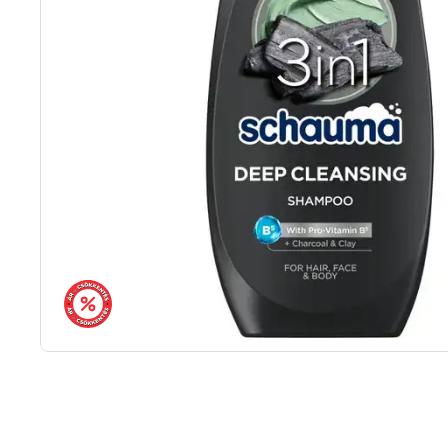
árréscsökkentés