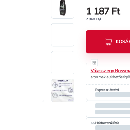
1 187 Ft
2 968 Ft/l
KOSÁ
Válassz egy Rossma
a termék elérhetőségéh
Expressz átvétel
Házhozszállítás