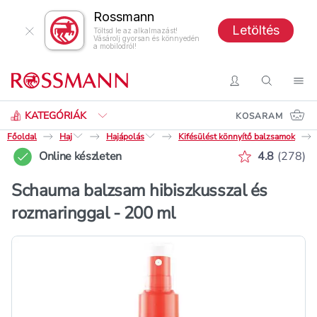
Rossmann
Letöltés
Töltsd le az alkalmazást!
Vásárolj gyorsan és könnyedén
a mobilodról!
Keresés
Belépés
Keresés
Nav
KATEGÓRIÁK
KOSARAM
Főoldal
Haj
Hajápolás
Kifésülést könnyítő balzsamok
Értékelés p
Online készleten
4.8
(
278
)
Schauma balzsam hibiszkusszal és
rozmaringgal - 200 ml