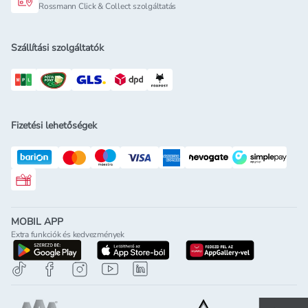
Rossmann Click & Collect szolgáltatás
Szállítási szolgáltatók
Fizetési lehetőségek
Rossmann ajándékkártya
MOBIL APP
Extra funkciók és kedvezmények
letöltés a google-play-röl
letöltés az app-store-ból
letöltés h