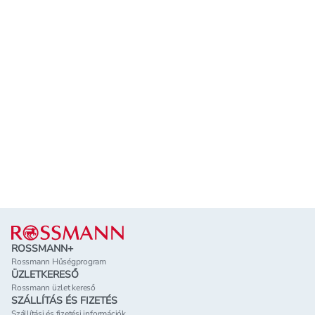
Lábléc
ROSSMANN+
Rossmann Hűségprogram
ÜZLETKERESŐ
Rossmann üzlet kereső
SZÁLLÍTÁS ÉS FIZETÉS
Szállítási és fizetési információk