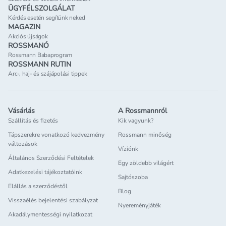
ÜGYFÉLSZOLGÁLAT
Kérdés esetén segítünk neked
MAGAZIN
Akciós újságok
ROSSMANÓ
Rossmann Babaprogram
ROSSMANN RUTIN
Arc-, haj- és szájápolási tippek
Vásárlás
A Rossmannról
Szállítás és fizetés
Kik vagyunk?
Tápszerekre vonatkozó kedvezmény
Rossmann minőség
változások
Víziónk
Általános Szerződési Feltételek
Egy zöldebb világért
Adatkezelési tájékoztatóink
Sajtószoba
Elállás a szerződéstől
Blog
Visszaélés bejelentési szabályzat
Nyereményjáték
Akadálymentességi nyilatkozat