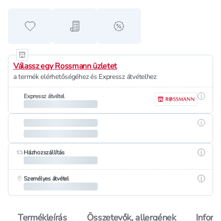
Hozzáadás a kedvencekhez
Hozzáadás a bevásárló listához
alert when on sale
Válassz egy Rossmann üzletet
a termék elérhetőségéhez és Expressz átvételhez
Részle
Expressz átvétel
Részle
Részle
Házhozszállítás
Részle
Személyes átvétel
Termékleírás
Összetevők, allergének
Inform