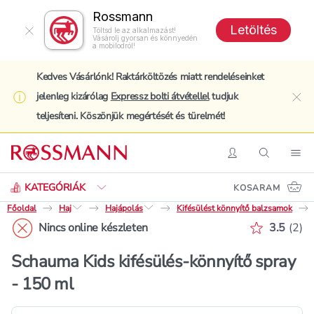
Rossmann
Letöltés
Töltsd le az alkalmazást!
Vásárolj gyorsan és könnyedén
a mobilodról!
Kedves Vásárlónk! Raktárköltözés miatt rendeléseinket
jelenleg kizárólag
Expressz bolti átvétellel
tudjuk
clo
teljesíteni. Köszönjük megértését és türelmét!
Keresés
Belépés
Keresés
Nav
KATEGÓRIÁK
KOSARAM
Főoldal
Haj
Hajápolás
Kifésülést könnyítő balzsamok
Értékelé
Nincs online készleten
3.5
(
2
)
Schauma Kids kifésülés-könnyítő spray
- 150 ml