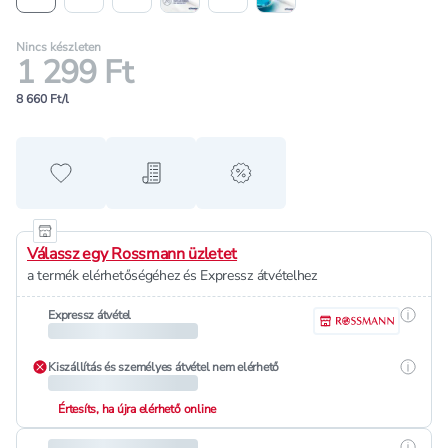
Nincs készleten
1 299 Ft
8 660 Ft/l
Hozzáadás a kedvencekhez
Hozzáadás a bevásárló listához
alert when on sale
Válassz egy Rossmann üzletet
a termék elérhetőségéhez és Expressz átvételhez
Részle
Expressz átvétel
Részle
Kiszállítás és személyes átvétel nem elérhető
Értesíts, ha újra elérhető online
Részle