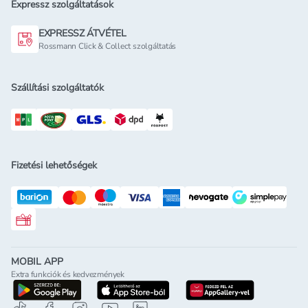
Expressz szolgáltatások
EXPRESSZ ÁTVÉTEL
Rossmann Click & Collect szolgáltatás
Szállítási szolgáltatók
Fizetési lehetőségek
Rossmann ajándékkártya
MOBIL APP
Extra funkciók és kedvezmények
letöltés a google-play-röl
letöltés az app-store-ból
letöltés h