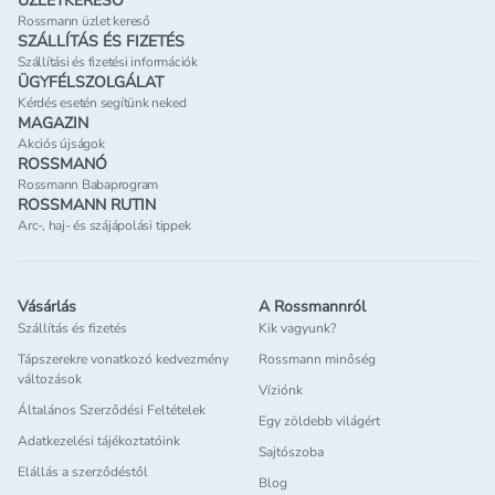
ÜZLETKERESŐ
Rossmann üzlet kereső
SZÁLLÍTÁS ÉS FIZETÉS
Szállítási és fizetési információk
ÜGYFÉLSZOLGÁLAT
Kérdés esetén segítünk neked
MAGAZIN
Akciós újságok
ROSSMANÓ
Rossmann Babaprogram
ROSSMANN RUTIN
Arc-, haj- és szájápolási tippek
Vásárlás
A Rossmannról
Szállítás és fizetés
Kik vagyunk?
Tápszerekre vonatkozó kedvezmény
Rossmann minőség
változások
Víziónk
Általános Szerződési Feltételek
Egy zöldebb világért
Adatkezelési tájékoztatóink
Sajtószoba
Elállás a szerződéstől
Blog