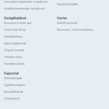
Visszaélés bejelentési szabályzat
Nyereményjáték
Akadálymentességi nyilatkozat
Szolgáltatások
Karrier
Rossmann mobil app
Nyitott pozíciók
Cewe Foto Shop
Rossmann, mint munkahely
Ajándékkártya
Egészségpénztár
Vízparti üzletek
Virtuális tükör
Terméktesztelés
Kapcsolat
Elérhetőségek
Ügyfélszolgálat
Beszállítóknak
Üzletkereső