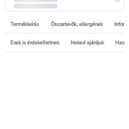
Termékleírás
Összetevők, allergének
Inform
Ezek is érdekelhetnek
Neked ajánljuk
Hason