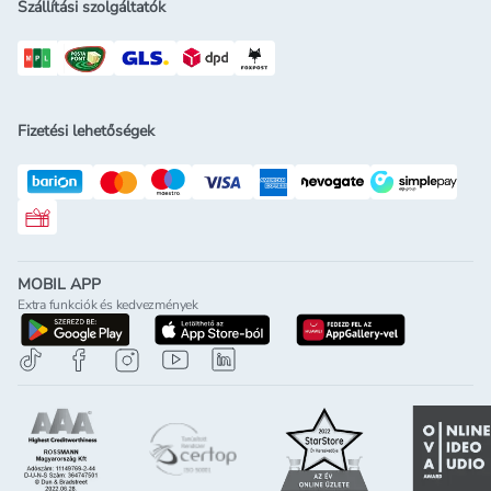
Szállítási szolgáltatók
Fizetési lehetőségek
Rossmann ajándékkártya
MOBIL APP
Extra funkciók és kedvezmények
letöltés a google-play-röl
letöltés az app-store-ból
letöltés h