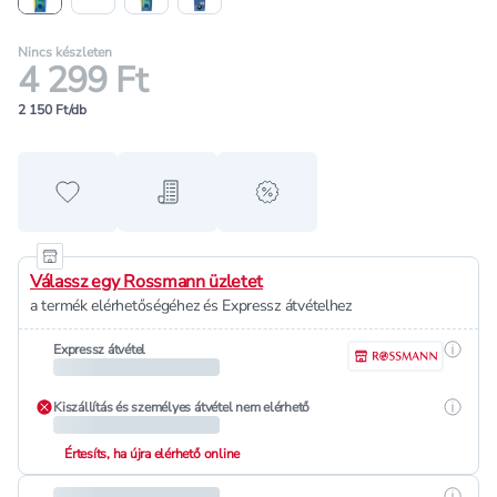
Nincs készleten
4 299 Ft
2 150 Ft/db
Hozzáadás a kedvencekhez
Hozzáadás a bevásárló listához
alert when on sale
Válassz egy Rossmann üzletet
a termék elérhetőségéhez és Expressz átvételhez
Részle
Expressz átvétel
Részle
Kiszállítás és személyes átvétel nem elérhető
Értesíts, ha újra elérhető online
Részle