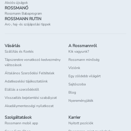
Akciós újságok
ROSSMANÓ
Rossmann Babaprogram
ROSSMANN RUTIN
Arc-, haj- és szájápolási tippek
Vásárlás
A Rossmannról
Szállítás és fizetés
Kik vagyunk?
Tápszerekre vonatkozó kedvezmény
Rossmann minőség
változások
Víziónk
Általános Szerződési Feltételek
Egy zöldebb világért
Adatkezelési tájékoztatóink
Sajtószoba
Elállás a szerződéstől
Blog
Visszaélés bejelentési szabályzat
Nyereményjáték
Akadálymentességi nyilatkozat
Szolgáltatások
Karrier
Rossmann mobil app
Nyitott pozíciók