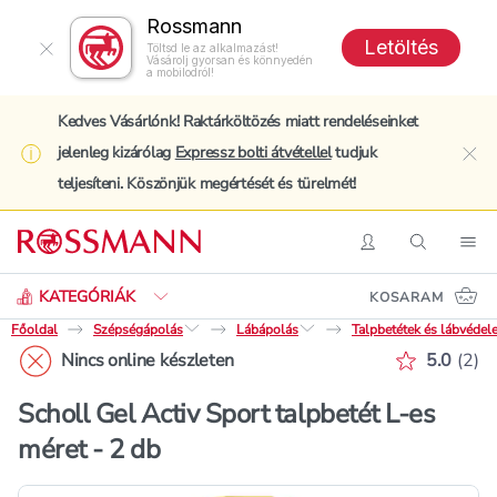
Rossmann
Letöltés
Töltsd le az alkalmazást!
Vásárolj gyorsan és könnyedén
a mobilodról!
Kedves Vásárlónk! Raktárköltözés miatt rendeléseinket
jelenleg kizárólag
Expressz bolti átvétellel
tudjuk
clo
teljesíteni. Köszönjük megértését és türelmét!
Keresés
Belépés
Keresés
Nav
KATEGÓRIÁK
KOSARAM
Főoldal
Szépségápolás
Lábápolás
Talpbetétek és lábvédel
Értékelé
Nincs online készleten
5.0
(
2
)
Scholl Gel Activ Sport talpbetét L-es
méret - 2 db