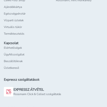
Cewe Foto Shop
Rossmann, mint munkahely
Ajándékkártya
Egészségpénztár
Vízparti üzletek
Virtuális tükör
Terméktesztelés
Kapcsolat
Elérhetőségek
Ügyfélszolgálat
Beszállítóknak
Üzletkereső
Expressz szolgáltatások
EXPRESSZ ÁTVÉTEL
Rossmann Click & Collect szolgáltatás