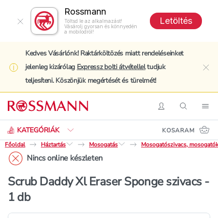
Rossmann
Letöltés
Töltsd le az alkalmazást!
Vásárolj gyorsan és könnyedén
a mobilodról!
Kedves Vásárlónk! Raktárköltözés miatt rendeléseinket
jelenleg kizárólag
Expressz bolti átvétellel
tudjuk
clo
teljesíteni. Köszönjük megértését és türelmét!
Keresés
Belépés
Keresés
Nav
KATEGÓRIÁK
KOSARAM
Főoldal
Háztartás
Mosogatás
Mosogatószivacs, mosogató
Nincs online készleten
Scrub Daddy Xl Eraser Sponge szivacs -
1 db