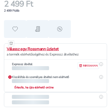
2 499 Ft
2 499 Ft/db
Hozzáadás a kedvencekhez
Hozzáadás a bevásárló listához
alert when on sale
Válassz egy Rossmann üzletet
a termék elérhetőségéhez és Expressz átvételhez
Részle
Expressz átvétel
Részle
Kiszállítás és személyes átvétel nem elérhető
Értesíts, ha újra elérhető online
Részle