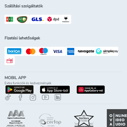
Szállítási szolgáltatók
Fizetési lehetőségek
Rossmann ajándékkártya
MOBIL APP
Extra funkciók és kedvezmények
letöltés a google-play-röl
letöltés az app-store-ból
letöltés h