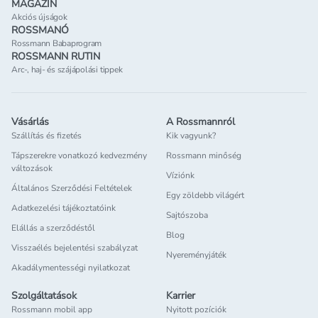
MAGAZIN
Akciós újságok
ROSSMANÓ
Rossmann Babaprogram
ROSSMANN RUTIN
Arc-, haj- és szájápolási tippek
Vásárlás
A Rossmannról
Szállítás és fizetés
Kik vagyunk?
Tápszerekre vonatkozó kedvezmény
Rossmann minőség
változások
Víziónk
Általános Szerződési Feltételek
Egy zöldebb világért
Adatkezelési tájékoztatóink
Sajtószoba
Elállás a szerződéstől
Blog
Visszaélés bejelentési szabályzat
Nyereményjáték
Akadálymentességi nyilatkozat
Szolgáltatások
Karrier
Rossmann mobil app
Nyitott pozíciók