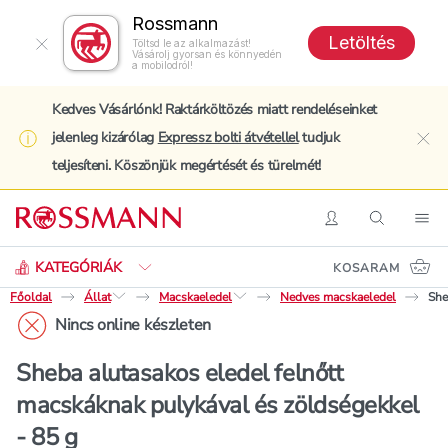
Rossmann
Letöltés
Töltsd le az alkalmazást!
Vásárolj gyorsan és könnyedén
a mobilodról!
Kedves Vásárlónk! Raktárköltözés miatt rendeléseinket
jelenleg kizárólag
Expressz bolti átvétellel
tudjuk
clo
teljesíteni. Köszönjük megértését és türelmét!
Keresés
Belépés
Keresés
Nav
KATEGÓRIÁK
KOSARAM
Főoldal
Állat
Macskaeledel
Nedves macskaeledel
She
Nincs online készleten
Sheba alutasakos eledel felnőtt
macskáknak pulykával és zöldségekkel
- 85 g