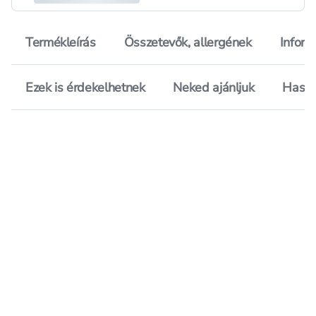
Termékleírás
Összetevők, allergének
Inform
Ezek is érdekelhetnek
Neked ajánljuk
Hason