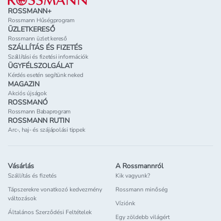
ROSSMANN+
Rossmann Hűségprogram
ÜZLETKERESŐ
Rossmann üzlet kereső
SZÁLLÍTÁS ÉS FIZETÉS
Szállítási és fizetési információk
ÜGYFÉLSZOLGÁLAT
Kérdés esetén segítünk neked
MAGAZIN
Akciós újságok
ROSSMANÓ
Rossmann Babaprogram
ROSSMANN RUTIN
Arc-, haj- és szájápolási tippek
Vásárlás
A Rossmannról
Szállítás és fizetés
Kik vagyunk?
Tápszerekre vonatkozó kedvezmény
Rossmann minőség
változások
Víziónk
Általános Szerződési Feltételek
Egy zöldebb világért