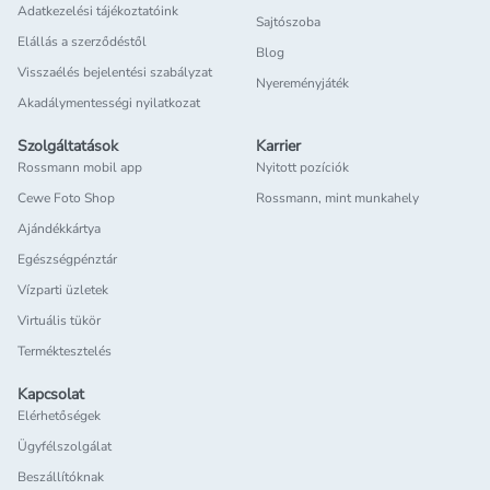
Adatkezelési tájékoztatóink
Sajtószoba
Elállás a szerződéstől
Blog
Visszaélés bejelentési szabályzat
Nyereményjáték
Akadálymentességi nyilatkozat
Szolgáltatások
Karrier
Rossmann mobil app
Nyitott pozíciók
Cewe Foto Shop
Rossmann, mint munkahely
Ajándékkártya
Egészségpénztár
Vízparti üzletek
Virtuális tükör
Terméktesztelés
Kapcsolat
Elérhetőségek
Ügyfélszolgálat
Beszállítóknak