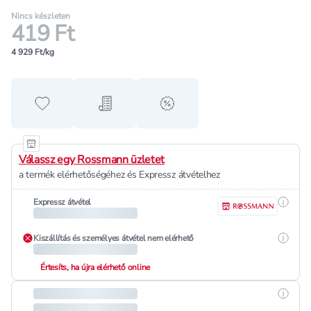
Nincs készleten
419 Ft
4 929 Ft/kg
Hozzáadás a kedvencekhez
Hozzáadás a bevásárló listához
alert when on sale
Válassz egy Rossmann üzletet
a termék elérhetőségéhez és Expressz átvételhez
Részle
Expressz átvétel
Részle
Kiszállítás és személyes átvétel nem elérhető
Értesíts, ha újra elérhető online
Részle